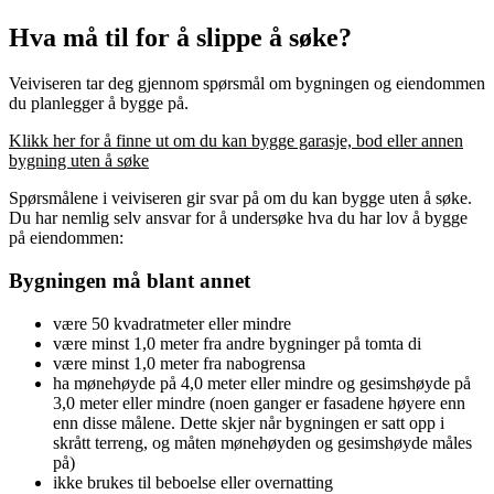
Hva må til for å slippe å søke?
Veiviseren tar deg gjennom spørsmål om bygningen og eiendommen
du planlegger å bygge på.
Klikk her for å finne ut om du kan bygge garasje, bod eller annen
bygning uten å søke
Spørsmålene i veiviseren gir svar på om du kan bygge uten å søke.
Du har nemlig selv ansvar for å undersøke hva du har lov å bygge
på eiendommen:
Bygningen må blant annet
være 50 kvadratmeter eller mindre
være minst 1,0 meter fra andre bygninger på tomta di
være minst 1,0 meter fra nabogrensa
ha mønehøyde på 4,0 meter eller mindre og gesimshøyde på
3,0 meter eller mindre (noen ganger er fasadene høyere enn
enn disse målene. Dette skjer når bygningen er satt opp i
skrått terreng, og måten mønehøyden og gesimshøyde måles
på)
ikke brukes til beboelse eller overnatting