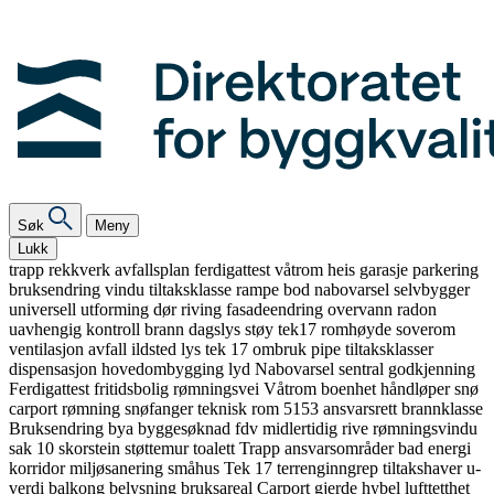
Søk
Meny
Lukk
trapp
rekkverk
avfallsplan
ferdigattest
våtrom
heis
garasje
parkering
bruksendring
vindu
tiltaksklasse
rampe
bod
nabovarsel
selvbygger
universell utforming
dør
riving
fasadeendring
overvann
radon
uavhengig kontroll
brann
dagslys
støy
tek17
romhøyde
soverom
ventilasjon
avfall
ildsted
lys
tek 17
ombruk
pipe
tiltaksklasser
dispensasjon
hovedombygging
lyd
Nabovarsel
sentral godkjenning
Ferdigattest
fritidsbolig
rømningsvei
Våtrom
boenhet
håndløper
snø
carport
rømning
snøfanger
teknisk rom
5153
ansvarsrett
brannklasse
Bruksendring
bya
byggesøknad
fdv
midlertidig
rive
rømningsvindu
sak 10
skorstein
støttemur
toalett
Trapp
ansvarsområder
bad
energi
korridor
miljøsanering
småhus
Tek 17
terrenginngrep
tiltakshaver
u-
verdi
balkong
belysning
bruksareal
Carport
gjerde
hybel
lufttetthet