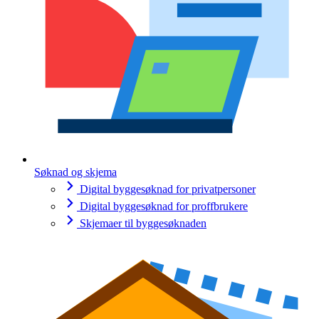
Søknad og skjema
Digital byggesøknad for privatpersoner
Digital byggesøknad for proffbrukere
Skjemaer til byggesøknaden