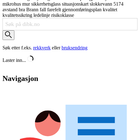
mikrohus
mur
sikkerhetsglass
situasjonskart
slokkevann
5174
avstand
bra
Brann
fall
farefelt
gjennomføringsplan
kvalitet
kvalitetssikring
ledelinje
risikoklasse
Søk etter f.eks.
rekkverk
eller
bruksendring
Laster inn...
Navigasjon