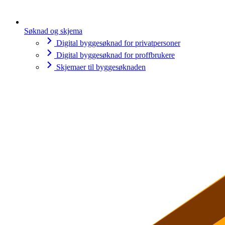
Søknad og skjema
Digital byggesøknad for privatpersoner
Digital byggesøknad for proffbrukere
Skjemaer til byggesøknaden