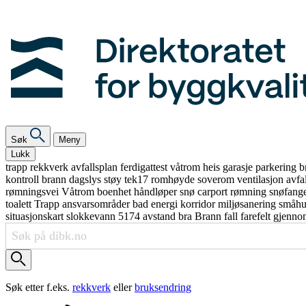
Søk
Meny
Lukk
trapp
rekkverk
avfallsplan
ferdigattest
våtrom
heis
garasje
parkering
b
kontroll
brann
dagslys
støy
tek17
romhøyde
soverom
ventilasjon
avfa
rømningsvei
Våtrom
boenhet
håndløper
snø
carport
rømning
snøfang
toalett
Trapp
ansvarsområder
bad
energi
korridor
miljøsanering
småh
situasjonskart
slokkevann
5174
avstand
bra
Brann
fall
farefelt
gjenno
Søk etter f.eks.
rekkverk
eller
bruksendring