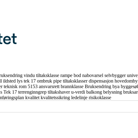
ruksendring
vindu
tiltaksklasse
rampe
bod
nabovarsel
selvbygger
unive
ll
ildsted
lys
tek 17
ombruk
pipe
tiltaksklasser
dispensasjon
hovedomby
er
teknisk rom
5153
ansvarsrett
brannklasse
Bruksendring
bya
byggesø
us
Tek 17
terrenginngrep
tiltakshaver
u-verdi
balkong
belysning
bruksa
mføringsplan
kvalitet
kvalitetssikring
ledelinje
risikoklasse