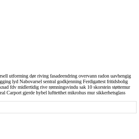
rsell utforming
dør
riving
fasadeendring
overvann
radon
uavhengig
gging
lyd
Nabovarsel
sentral godkjenning
Ferdigattest
fritidsbolig
knad
fdv
midlertidig
rive
rømningsvindu
sak 10
skorstein
støttemur
real
Carport
gjerde
hybel
lufttetthet
mikrohus
mur
sikkerhetsglass