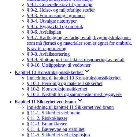
§ 9-1. Generelle krav til ytre miljø
§ 9-2. Helse- og miljøfarlige stoffer
§ 9-3. Forurensning i grunnen
§ 9-4. Utvalgte naturtyper
§ 9-5. Byggavfall og ombruk
§ 9-6. Avfallsplan
§ 9-7. Kartlegging av farlig avfall, bygningsfraksjoner
som må fjernes og materialer som er egnet for ombruk.
Krav til rapportering
§ 9-8. Avfallssortering
§ 9-9. Sluttrapport for faktisk disponering av avfall
§ 9-10. Utslippskrav til vedovner
Kapittel 10 Konstruksjonssikkerhet
Innledning til kapittel 10 Konstruksjonssikkerhet
§ 10-1. Personlig og materiell sikkerhet
§ 10-2. Konstruksjonssikkerhet
§ 10-3. Nedfall fra og sammenstøt med byggverk
Kapittel 11 Sikkerhet ved brann
Innledning til kapittel 11 Sikkerhet ved brann
§ 11-1. Sikkerhet ved brann
§ 11-2. Risikoklasser
§ 11-3. Brannklasser
§ 11-4. Bæreevne og stabilitet
§ 11-5. Sikkerhet ved eksplosjon