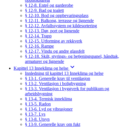
oppholdsareal
§ 12-8. Entré og garderobe
§ 12-9. Bad og toalett
§ 12-10. Bod og oppbevaringsplass
§ 12-11. Balkong, terrasse og lignende
§ 12-12. Avfallssystem og kildesortering
§ 12-13. Dør, port og lignende
§ 12-14. Trapp
§ 12-15. Utforming av rekkverk
§ 12-16. Rampe
§ 12-17. Vindu og andre glassfelt
§ 12-18. Skilt, styrings- og betjeningspanel, håndtak,
armaturer og lignende
Kapittel 13 Inneklima og helse
Innledning til kapittel 13 Inneklima og helse
§ 13-1. Generelle krav til ventilasjon
§ 13-2. Ventilasjon i boligbygning
§ 13-3. Ventilasjon i byggverk for publikum og
arbeidsbygning
§ 13-4. Termisk inneklima
§ 13-5. Radon
§ 13-6. Lyd og vibrasjoner
§ 13-7. Lys
§ 13-8. Utsyn
§ 13-9. Generelle krav om fukt