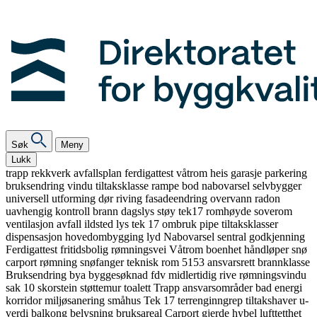
Søk
Meny
Lukk
trapp
rekkverk
avfallsplan
ferdigattest
våtrom
heis
garasje
parkering
bruksendring
vindu
tiltaksklasse
rampe
bod
nabovarsel
selvbygger
universell utforming
dør
riving
fasadeendring
overvann
radon
uavhengig kontroll
brann
dagslys
støy
tek17
romhøyde
soverom
ventilasjon
avfall
ildsted
lys
tek 17
ombruk
pipe
tiltaksklasser
dispensasjon
hovedombygging
lyd
Nabovarsel
sentral godkjenning
Ferdigattest
fritidsbolig
rømningsvei
Våtrom
boenhet
håndløper
snø
carport
rømning
snøfanger
teknisk rom
5153
ansvarsrett
brannklasse
Bruksendring
bya
byggesøknad
fdv
midlertidig
rive
rømningsvindu
sak 10
skorstein
støttemur
toalett
Trapp
ansvarsområder
bad
energi
korridor
miljøsanering
småhus
Tek 17
terrenginngrep
tiltakshaver
u-
verdi
balkong
belysning
bruksareal
Carport
gjerde
hybel
lufttetthet