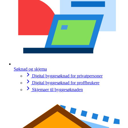
Søknad og skjema
Digital byggesøknad for privatpersoner
Digital byggesøknad for proffbrukere
Skjemaer til byggesøknaden