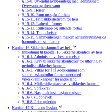
§ 15-8. Utvendig avløpsanlegg med ledningsnett.
Overvann og drensvann
§ 15-9. Heiser
§ 15-10. Rom og sjakt for heis
§ 15-11. Fritt sikkerhetsrom for heis
§ 15-12. Løfteplattformer
§ 15-13. Rulletrapp og rullende fortau
§ 15-14. Trappeheiser
§ 15-15. Sammenhengen mellom løfteinnretninger og
harmoniserte standarder
Kapittel 16 Sikkerhetskontroll av heis
Innledning til kapittel 16 Sikkerhetskontroll av heis
§ 16-1. Administrative bestemmelser
§ 16-2. Krav til sikkerhetskontrollør for utføring av
periodisk sikkerhetskontroll
§ 16-3. Vilkår for å få godkjenning som
sikkerhetskontrollør for personer med
yrkeskvalifikasjoner fra andre land
§ 16-4. Midlertidig utøvelse av sikkerhetskontroll
§ 16-5. Språkkrav
§ 16-6. Nasjonalt installasjonsregister
§ 16-7. (Opphevet)
§ 16-8. Prisregulering
Kapittel 17 Klima og livsløp