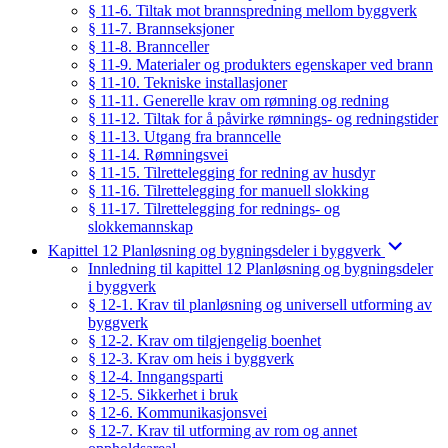
§ 11-6. Tiltak mot brannspredning mellom byggverk
§ 11-7. Brannseksjoner
§ 11-8. Brannceller
§ 11-9. Materialer og produkters egenskaper ved brann
§ 11-10. Tekniske installasjoner
§ 11-11. Generelle krav om rømning og redning
§ 11-12. Tiltak for å påvirke rømnings- og redningstider
§ 11-13. Utgang fra branncelle
§ 11-14. Rømningsvei
§ 11-15. Tilrettelegging for redning av husdyr
§ 11-16. Tilrettelegging for manuell slokking
§ 11-17. Tilrettelegging for rednings- og
slokkemannskap
Kapittel 12 Planløsning og bygningsdeler i byggverk
Innledning til kapittel 12 Planløsning og bygningsdeler
i byggverk
§ 12-1. Krav til planløsning og universell utforming av
byggverk
§ 12-2. Krav om tilgjengelig boenhet
§ 12-3. Krav om heis i byggverk
§ 12-4. Inngangsparti
§ 12-5. Sikkerhet i bruk
§ 12-6. Kommunikasjonsvei
§ 12-7. Krav til utforming av rom og annet