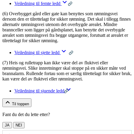
Veiledning til femte ledd
(6) Overbygget gård eller gate kan benyttes som rømningsvei
dersom den er tilrettelagt for sikker rømning. Det skal i tillegg finnes
alternativ rømningsvei utenom det overbygde arealet. Mindre
brannceller som ligger på gårdsplanet, kan benytte det overbygde
arealet som rømningsvei fra begge utgangene, forutsatt at arealet er
tilrettelagt for sikker rømning.
Veiledning til sjette ledd
(7) Heis og rulletrapp kan ikke være del av fluktvei eller
rømningsvei. Slike innretninger skal stoppe på en sikker måte ved
brannalarm. Rullende fortau som er særlig tilrettelagt for sikker bruk,
kan være del av fluktvei eller rømningsvei.
Veiledning til sjuende ledd
Til toppen
Fant du det du lette etter?
JA
NEI