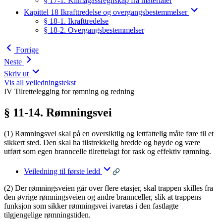
§ 17-1. Klimagassregnskap fra materialer
Kapittel 18 Ikrafttredelse og overgangsbestemmelser
§ 18-1. Ikrafttredelse
§ 18-2. Overgangsbestemmelser
Forrige
Neste
Skriv ut
Vis all veiledningstekst
IV Tilrettelegging for rømning og redning
§ 11-14. Rømningsvei
(1) Rømningsvei skal på en oversiktlig og lettfattelig måte føre til et
sikkert sted. Den skal ha tilstrekkelig bredde og høyde og være
utført som egen branncelle tilrettelagt for rask og effektiv rømning.
Veiledning til første ledd
(2) Der rømningsveien går over flere etasjer, skal trappen skilles fra
den øvrige rømningsveien og andre brannceller, slik at trappens
funksjon som sikker rømningsvei ivaretas i den fastlagte
tilgjengelige rømningstiden.