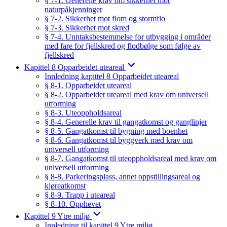
§ 7-1. Generelle krav om sikkerhet mot
naturpåkjenninger
§ 7-2. Sikkerhet mot flom og stormflo
§ 7-3. Sikkerhet mot skred
§ 7-4. Unntaksbestemmelse for utbygging i områder
med fare for fjellskred og flodbølge som følge av
fjellskred
Kapittel 8 Opparbeidet uteareal
Innledning kapittel 8 Opparbeidet uteareal
§ 8-1. Opparbeidet uteareal
§ 8-2. Opparbeidet uteareal med krav om universell
utforming
§ 8-3. Uteoppholdsareal
§ 8-4. Generelle krav til gangatkomst og ganglinjer
§ 8-5. Gangatkomst til bygning med boenhet
§ 8-6. Gangatkomst til byggverk med krav om
universell utforming
§ 8-7. Gangatkomst til uteoppholdsareal med krav om
universell utforming
§ 8-8. Parkeringsplass, annet oppstillingsareal og
kjøreatkomst
§ 8-9. Trapp i uteareal
§ 8-10. Opphevet
Kapittel 9 Ytre miljø
Innledning til kapittel 9 Ytre miljø