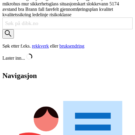
mikrohus
mur
sikkerhetsglass
situasjonskart
slokkevann
5174
avstand
bra
Brann
fall
farefelt
gjennomføringsplan
kvalitet
kvalitetssikring
ledelinje
risikoklasse
Søk etter f.eks.
rekkverk
eller
bruksendring
Laster inn...
Navigasjon