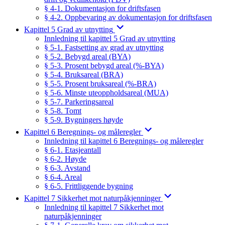
§ 4-1. Dokumentasjon for driftsfasen
§ 4-2. Oppbevaring av dokumentasjon for driftsfasen
Kapittel 5 Grad av utnytting
Innledning til kapittel 5 Grad av utnytting
§ 5-1. Fastsetting av grad av utnytting
§ 5-2. Bebygd areal (BYA)
§ 5-3. Prosent bebygd areal (%-BYA)
§ 5-4. Bruksareal (BRA)
§ 5-5. Prosent bruksareal (%-BRA)
§ 5-6. Minste uteoppholdsareal (MUA)
§ 5-7. Parkeringsareal
§ 5-8. Tomt
§ 5-9. Bygningers høyde
Kapittel 6 Beregnings- og måleregler
Innledning til kapittel 6 Beregnings- og måleregler
§ 6-1. Etasjeantall
§ 6-2. Høyde
§ 6-3. Avstand
§ 6-4. Areal
§ 6-5. Frittliggende bygning
Kapittel 7 Sikkerhet mot naturpåkjenninger
Innledning til kapittel 7 Sikkerhet mot
naturpåkjenninger