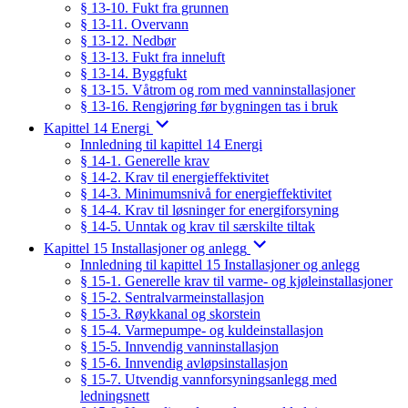
§ 13-10. Fukt fra grunnen
§ 13-11. Overvann
§ 13-12. Nedbør
§ 13-13. Fukt fra inneluft
§ 13-14. Byggfukt
§ 13-15. Våtrom og rom med vanninstallasjoner
§ 13-16. Rengjøring før bygningen tas i bruk
Kapittel 14 Energi
Innledning til kapittel 14 Energi
§ 14-1. Generelle krav
§ 14-2. Krav til energieffektivitet
§ 14-3. Minimumsnivå for energieffektivitet
§ 14-4. Krav til løsninger for energiforsyning
§ 14-5. Unntak og krav til særskilte tiltak
Kapittel 15 Installasjoner og anlegg
Innledning til kapittel 15 Installasjoner og anlegg
§ 15-1. Generelle krav til varme- og kjøleinstallasjoner
§ 15-2. Sentralvarmeinstallasjon
§ 15-3. Røykkanal og skorstein
§ 15-4. Varmepumpe- og kuldeinstallasjon
§ 15-5. Innvendig vanninstallasjon
§ 15-6. Innvendig avløpsinstallasjon
§ 15-7. Utvendig vannforsyningsanlegg med
ledningsnett