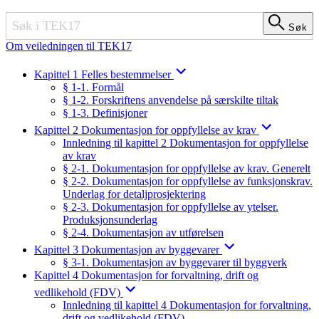
Søk
Søk
Om veiledningen til TEK17
Kapittel 1 Felles bestemmelser
§ 1-1. Formål
§ 1-2. Forskriftens anvendelse på særskilte tiltak
§ 1-3. Definisjoner
Kapittel 2 Dokumentasjon for oppfyllelse av krav
Innledning til kapittel 2 Dokumentasjon for oppfyllelse
av krav
§ 2-1. Dokumentasjon for oppfyllelse av krav. Generelt
§ 2-2. Dokumentasjon for oppfyllelse av funksjonskrav.
Underlag for detaljprosjektering
§ 2-3. Dokumentasjon for oppfyllelse av ytelser.
Produksjonsunderlag
§ 2-4. Dokumentasjon av utførelsen
Kapittel 3 Dokumentasjon av byggevarer
§ 3-1. Dokumentasjon av byggevarer til byggverk
Kapittel 4 Dokumentasjon for forvaltning, drift og
vedlikehold (FDV)
Innledning til kapittel 4 Dokumentasjon for forvaltning,
drift og vedlikehold (FDV)