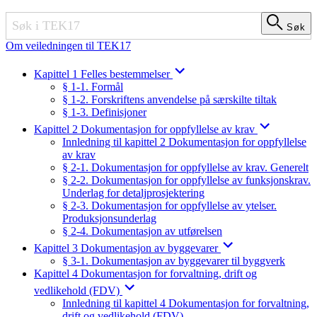
Søk
Søk
Om veiledningen til TEK17
Kapittel 1 Felles bestemmelser
§ 1-1. Formål
§ 1-2. Forskriftens anvendelse på særskilte tiltak
§ 1-3. Definisjoner
Kapittel 2 Dokumentasjon for oppfyllelse av krav
Innledning til kapittel 2 Dokumentasjon for oppfyllelse
av krav
§ 2-1. Dokumentasjon for oppfyllelse av krav. Generelt
§ 2-2. Dokumentasjon for oppfyllelse av funksjonskrav.
Underlag for detaljprosjektering
§ 2-3. Dokumentasjon for oppfyllelse av ytelser.
Produksjonsunderlag
§ 2-4. Dokumentasjon av utførelsen
Kapittel 3 Dokumentasjon av byggevarer
§ 3-1. Dokumentasjon av byggevarer til byggverk
Kapittel 4 Dokumentasjon for forvaltning, drift og
vedlikehold (FDV)
Innledning til kapittel 4 Dokumentasjon for forvaltning,
drift og vedlikehold (FDV)