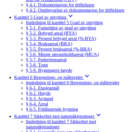
§ 4-1. Dokumentasjon for driftsfasen
§ 4-2. Oppbevaring av dokumentasjon for driftsfasen
Kapittel 5 Grad av utnytting
Innledning til kapittel 5 Grad av utnytting
§ 5-1. Fastsetting av grad av utnytting
§ 5-2. Bebygd areal (BYA)
§ 5-3. Prosent bebygd areal (%-BYA)
§ 5-4. Bruksareal (BRA)
§ 5-5. Prosent bruksareal (%-BRA)
§ 5-6. Minste uteoppholdsareal (MUA)
§ 5-7. Parkeringsareal
§ 5-8. Tomt
§ 5-9. Bygningers høyde
Kapittel 6 Beregnings- og måleregler
Innledning til kapittel 6 Beregnings- og måleregler
§ 6-1. Etasjeantall
§ 6-2. Høyde
§ 6-3. Avstand
§ 6-4. Areal
§ 6-5. Frittliggende bygning
Kapittel 7 Sikkerhet mot naturpåkjenninger
Innledning til kapittel 7 Sikkerhet mot
naturpåkjenninger