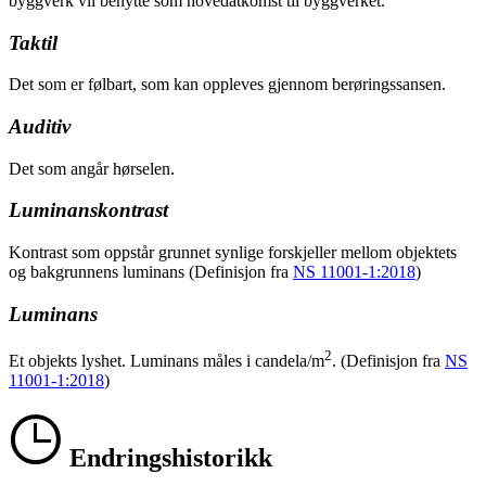
byggverk vil benytte som hovedatkomst til byggverket.
Taktil
Det som er følbart, som kan oppleves gjennom berøringssansen.
Auditiv
Det som angår hørselen.
Luminanskontrast
Kontrast som oppstår grunnet synlige forskjeller mellom objektets
og bakgrunnens luminans (Definisjon fra
NS 11001-1:2018
)
Luminans
2
Et objekts lyshet. Luminans måles i candela/m
. (Definisjon fra
NS
11001-1:2018
)
Endringshistorikk