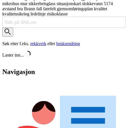
mikrohus
mur
sikkerhetsglass
situasjonskart
slokkevann
5174
avstand
bra
Brann
fall
farefelt
gjennomføringsplan
kvalitet
kvalitetssikring
ledelinje
risikoklasse
Søk etter f.eks.
rekkverk
eller
bruksendring
Laster inn...
Navigasjon