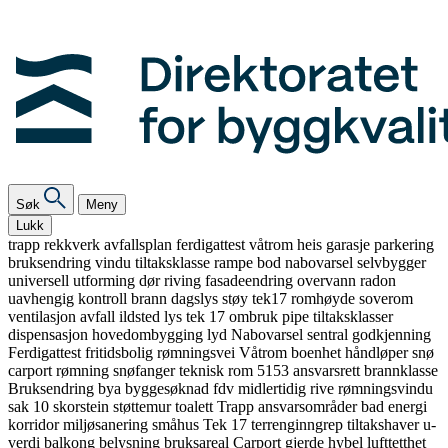
Søk
Meny
Lukk
trapp
rekkverk
avfallsplan
ferdigattest
våtrom
heis
garasje
parkering
bruksendring
vindu
tiltaksklasse
rampe
bod
nabovarsel
selvbygger
universell utforming
dør
riving
fasadeendring
overvann
radon
uavhengig kontroll
brann
dagslys
støy
tek17
romhøyde
soverom
ventilasjon
avfall
ildsted
lys
tek 17
ombruk
pipe
tiltaksklasser
dispensasjon
hovedombygging
lyd
Nabovarsel
sentral godkjenning
Ferdigattest
fritidsbolig
rømningsvei
Våtrom
boenhet
håndløper
snø
carport
rømning
snøfanger
teknisk rom
5153
ansvarsrett
brannklasse
Bruksendring
bya
byggesøknad
fdv
midlertidig
rive
rømningsvindu
sak 10
skorstein
støttemur
toalett
Trapp
ansvarsområder
bad
energi
korridor
miljøsanering
småhus
Tek 17
terrenginngrep
tiltakshaver
u-
verdi
balkong
belysning
bruksareal
Carport
gjerde
hybel
lufttetthet