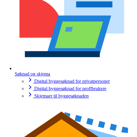
Søknad og skjema
Digital byggesøknad for privatpersoner
Digital byggesøknad for proffbrukere
Skjemaer til byggesøknaden