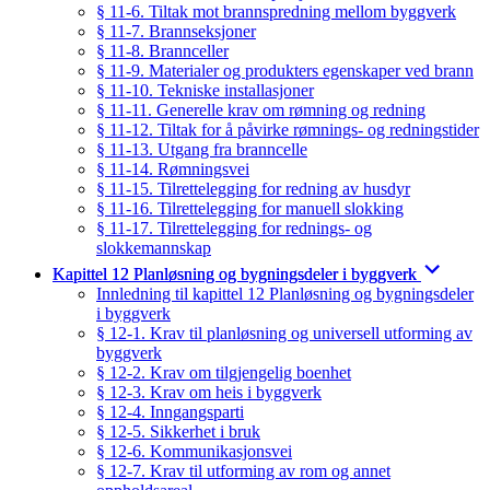
§ 11-6. Tiltak mot brannspredning mellom byggverk
§ 11-7. Brannseksjoner
§ 11-8. Brannceller
§ 11-9. Materialer og produkters egenskaper ved brann
§ 11-10. Tekniske installasjoner
§ 11-11. Generelle krav om rømning og redning
§ 11-12. Tiltak for å påvirke rømnings- og redningstider
§ 11-13. Utgang fra branncelle
§ 11-14. Rømningsvei
§ 11-15. Tilrettelegging for redning av husdyr
§ 11-16. Tilrettelegging for manuell slokking
§ 11-17. Tilrettelegging for rednings- og
slokkemannskap
Kapittel 12 Planløsning og bygningsdeler i byggverk
Innledning til kapittel 12 Planløsning og bygningsdeler
i byggverk
§ 12-1. Krav til planløsning og universell utforming av
byggverk
§ 12-2. Krav om tilgjengelig boenhet
§ 12-3. Krav om heis i byggverk
§ 12-4. Inngangsparti
§ 12-5. Sikkerhet i bruk
§ 12-6. Kommunikasjonsvei
§ 12-7. Krav til utforming av rom og annet