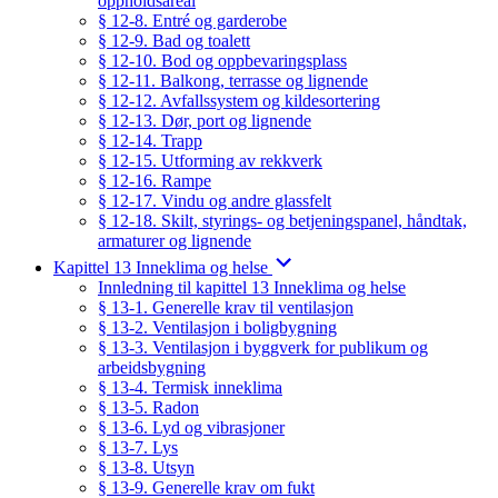
oppholdsareal
§ 12-8. Entré og garderobe
§ 12-9. Bad og toalett
§ 12-10. Bod og oppbevaringsplass
§ 12-11. Balkong, terrasse og lignende
§ 12-12. Avfallssystem og kildesortering
§ 12-13. Dør, port og lignende
§ 12-14. Trapp
§ 12-15. Utforming av rekkverk
§ 12-16. Rampe
§ 12-17. Vindu og andre glassfelt
§ 12-18. Skilt, styrings- og betjeningspanel, håndtak,
armaturer og lignende
Kapittel 13 Inneklima og helse
Innledning til kapittel 13 Inneklima og helse
§ 13-1. Generelle krav til ventilasjon
§ 13-2. Ventilasjon i boligbygning
§ 13-3. Ventilasjon i byggverk for publikum og
arbeidsbygning
§ 13-4. Termisk inneklima
§ 13-5. Radon
§ 13-6. Lyd og vibrasjoner
§ 13-7. Lys
§ 13-8. Utsyn
§ 13-9. Generelle krav om fukt