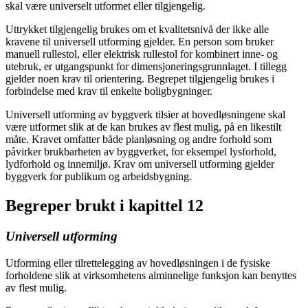
skal være universelt utformet eller tilgjengelig.
Uttrykket tilgjengelig brukes om et kvalitetsnivå der ikke alle
kravene til universell utforming gjelder. En person som bruker
manuell rullestol, eller elektrisk rullestol for kombinert inne- og
utebruk, er utgangspunkt for dimensjoneringsgrunnlaget. I tillegg
gjelder noen krav til orientering. Begrepet tilgjengelig brukes i
forbindelse med krav til enkelte boligbygninger.
Universell utforming av byggverk tilsier at hovedløsningene skal
være utformet slik at de kan brukes av flest mulig, på en likestilt
måte. Kravet omfatter både planløsning og andre forhold som
påvirker brukbarheten av byggverket, for eksempel lysforhold,
lydforhold og innemiljø. Krav om universell utforming gjelder
byggverk for publikum og arbeidsbygning.
Begreper brukt i kapittel 12
Universell utforming
Utforming eller tilrettelegging av hovedløsningen i de fysiske
forholdene slik at virksomhetens alminnelige funksjon kan benyttes
av flest mulig.