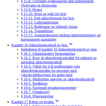
§ 15-8. Utvendig avløpsanlegg med ledningsnett.
Overvann og drensvann
§ 15-9. Heiser
§ 15-10. Rom og sjakt for heis
§ 15-11. Fritt sikkerhetsrom for heis
§ 15-12. Løfteplattformer
§ 15-13. Rulletrapp og rullende fortau
§ 15-14. Trappeheiser
§ 15-15. Sammenhengen mellom løfteinnretninger og
harmoniserte standarder
Kapittel 16 Sikkerhetskontroll av heis
Innledning til kapittel 16 Sikkerhetskontroll av heis
§ 16-1. Administrative bestemmelser
§ 16-2. Krav til sikkerhetskontrollør for utføring av
periodisk sikkerhetskontroll
§ 16-3. Vilkår for å få godkjenning som
sikkerhetskontrollør for personer med
yrkeskvalifikasjoner fra andre land
§ 16-4. Midlertidig utøvelse av sikkerhetskontroll
§ 16-5. Språkkrav
§ 16-6. Nasjonalt installasjonsregister
§ 16-7. (Opphevet)
§ 16-8. Prisregulering
Kapittel 17 Klima og livsløp