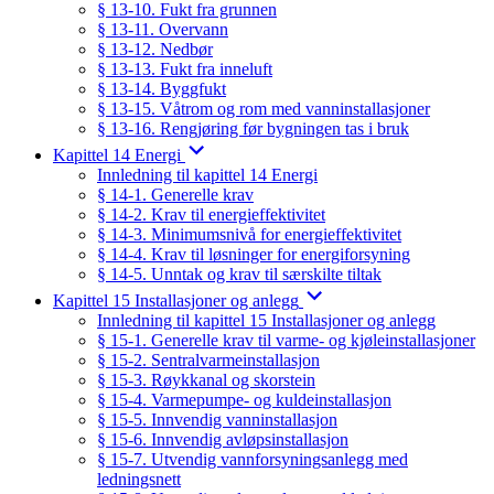
§ 13-10. Fukt fra grunnen
§ 13-11. Overvann
§ 13-12. Nedbør
§ 13-13. Fukt fra inneluft
§ 13-14. Byggfukt
§ 13-15. Våtrom og rom med vanninstallasjoner
§ 13-16. Rengjøring før bygningen tas i bruk
Kapittel 14 Energi
Innledning til kapittel 14 Energi
§ 14-1. Generelle krav
§ 14-2. Krav til energieffektivitet
§ 14-3. Minimumsnivå for energieffektivitet
§ 14-4. Krav til løsninger for energiforsyning
§ 14-5. Unntak og krav til særskilte tiltak
Kapittel 15 Installasjoner og anlegg
Innledning til kapittel 15 Installasjoner og anlegg
§ 15-1. Generelle krav til varme- og kjøleinstallasjoner
§ 15-2. Sentralvarmeinstallasjon
§ 15-3. Røykkanal og skorstein
§ 15-4. Varmepumpe- og kuldeinstallasjon
§ 15-5. Innvendig vanninstallasjon
§ 15-6. Innvendig avløpsinstallasjon
§ 15-7. Utvendig vannforsyningsanlegg med
ledningsnett