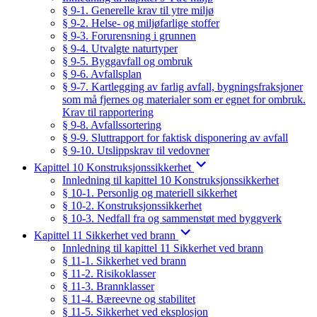
§ 9-1. Generelle krav til ytre miljø
§ 9-2. Helse- og miljøfarlige stoffer
§ 9-3. Forurensning i grunnen
§ 9-4. Utvalgte naturtyper
§ 9-5. Byggavfall og ombruk
§ 9-6. Avfallsplan
§ 9-7. Kartlegging av farlig avfall, bygningsfraksjoner
som må fjernes og materialer som er egnet for ombruk.
Krav til rapportering
§ 9-8. Avfallssortering
§ 9-9. Sluttrapport for faktisk disponering av avfall
§ 9-10. Utslippskrav til vedovner
Kapittel 10 Konstruksjonssikkerhet
Innledning til kapittel 10 Konstruksjonssikkerhet
§ 10-1. Personlig og materiell sikkerhet
§ 10-2. Konstruksjonssikkerhet
§ 10-3. Nedfall fra og sammenstøt med byggverk
Kapittel 11 Sikkerhet ved brann
Innledning til kapittel 11 Sikkerhet ved brann
§ 11-1. Sikkerhet ved brann
§ 11-2. Risikoklasser
§ 11-3. Brannklasser
§ 11-4. Bæreevne og stabilitet
§ 11-5. Sikkerhet ved eksplosjon