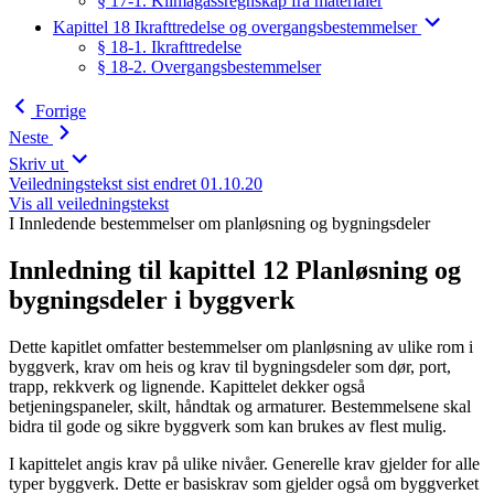
§ 17-1. Klimagassregnskap fra materialer
Kapittel 18 Ikrafttredelse og overgangsbestemmelser
§ 18-1. Ikrafttredelse
§ 18-2. Overgangsbestemmelser
Forrige
Neste
Skriv ut
Veiledningstekst sist endret 01.10.20
Vis all veiledningstekst
I Innledende bestemmelser om planløsning og bygningsdeler
Innledning til kapittel 12 Planløsning og
bygningsdeler i byggverk
Dette kapitlet omfatter bestemmelser om planløsning av ulike rom i
byggverk, krav om heis og krav til bygningsdeler som dør, port,
trapp, rekkverk og lignende. Kapittelet dekker også
betjeningspaneler, skilt, håndtak og armaturer. Bestemmelsene skal
bidra til gode og sikre byggverk som kan brukes av flest mulig.
I kapittelet angis krav på ulike nivåer. Generelle krav gjelder for alle
typer byggverk. Dette er basiskrav som gjelder også om byggverket