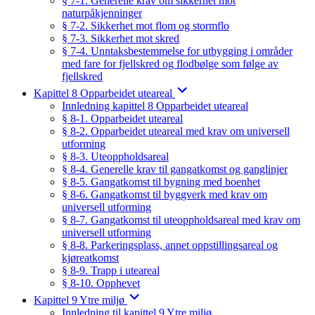
§ 7-1. Generelle krav om sikkerhet mot
naturpåkjenninger
§ 7-2. Sikkerhet mot flom og stormflo
§ 7-3. Sikkerhet mot skred
§ 7-4. Unntaksbestemmelse for utbygging i områder
med fare for fjellskred og flodbølge som følge av
fjellskred
Kapittel 8 Opparbeidet uteareal
Innledning kapittel 8 Opparbeidet uteareal
§ 8-1. Opparbeidet uteareal
§ 8-2. Opparbeidet uteareal med krav om universell
utforming
§ 8-3. Uteoppholdsareal
§ 8-4. Generelle krav til gangatkomst og ganglinjer
§ 8-5. Gangatkomst til bygning med boenhet
§ 8-6. Gangatkomst til byggverk med krav om
universell utforming
§ 8-7. Gangatkomst til uteoppholdsareal med krav om
universell utforming
§ 8-8. Parkeringsplass, annet oppstillingsareal og
kjøreatkomst
§ 8-9. Trapp i uteareal
§ 8-10. Opphevet
Kapittel 9 Ytre miljø
Innledning til kapittel 9 Ytre miljø