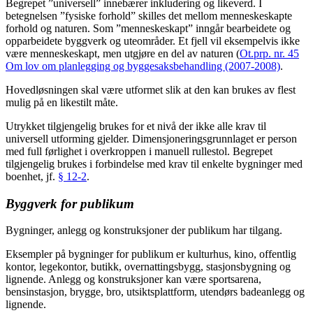
Begrepet ”universell” innebærer inkludering og likeverd. I
betegnelsen ”fysiske forhold” skilles det mellom menneskeskapte
forhold og naturen. Som ”menneskeskapt” inngår bearbeidete og
opparbeidete byggverk og uteområder. Et fjell vil eksempelvis ikke
være menneskeskapt, men utgjøre en del av naturen (
Ot.prp. nr. 45
Om lov om planlegging og byggesaksbehandling (2007-2008)
.
Hovedløsningen skal være utformet slik at den kan brukes av flest
mulig på en likestilt måte.
Utrykket tilgjengelig brukes for et nivå der ikke alle krav til
universell utforming gjelder. Dimensjoneringsgrunnlaget er person
med full førlighet i overkroppen i manuell rullestol. Begrepet
tilgjengelig brukes i forbindelse med krav til enkelte bygninger med
boenhet, jf.
§ 12-2
.
Byggverk for publikum
Bygninger, anlegg og konstruksjoner der publikum har tilgang.
Eksempler på bygninger for publikum er kulturhus, kino, offentlig
kontor, legekontor, butikk, overnattingsbygg, stasjonsbygning og
lignende. Anlegg og konstruksjoner kan være sportsarena,
bensinstasjon, brygge, bro, utsiktsplattform, utendørs badeanlegg og
lignende.