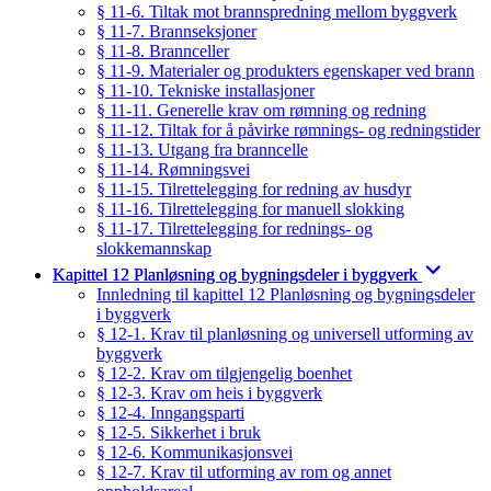
§ 11-6. Tiltak mot brannspredning mellom byggverk
§ 11-7. Brannseksjoner
§ 11-8. Brannceller
§ 11-9. Materialer og produkters egenskaper ved brann
§ 11-10. Tekniske installasjoner
§ 11-11. Generelle krav om rømning og redning
§ 11-12. Tiltak for å påvirke rømnings- og redningstider
§ 11-13. Utgang fra branncelle
§ 11-14. Rømningsvei
§ 11-15. Tilrettelegging for redning av husdyr
§ 11-16. Tilrettelegging for manuell slokking
§ 11-17. Tilrettelegging for rednings- og
slokkemannskap
Kapittel 12 Planløsning og bygningsdeler i byggverk
Innledning til kapittel 12 Planløsning og bygningsdeler
i byggverk
§ 12-1. Krav til planløsning og universell utforming av
byggverk
§ 12-2. Krav om tilgjengelig boenhet
§ 12-3. Krav om heis i byggverk
§ 12-4. Inngangsparti
§ 12-5. Sikkerhet i bruk
§ 12-6. Kommunikasjonsvei
§ 12-7. Krav til utforming av rom og annet