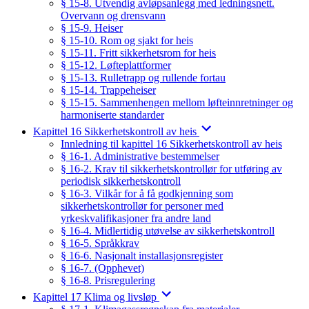
§ 15-8. Utvendig avløpsanlegg med ledningsnett.
Overvann og drensvann
§ 15-9. Heiser
§ 15-10. Rom og sjakt for heis
§ 15-11. Fritt sikkerhetsrom for heis
§ 15-12. Løfteplattformer
§ 15-13. Rulletrapp og rullende fortau
§ 15-14. Trappeheiser
§ 15-15. Sammenhengen mellom løfteinnretninger og
harmoniserte standarder
Kapittel 16 Sikkerhetskontroll av heis
Innledning til kapittel 16 Sikkerhetskontroll av heis
§ 16-1. Administrative bestemmelser
§ 16-2. Krav til sikkerhetskontrollør for utføring av
periodisk sikkerhetskontroll
§ 16-3. Vilkår for å få godkjenning som
sikkerhetskontrollør for personer med
yrkeskvalifikasjoner fra andre land
§ 16-4. Midlertidig utøvelse av sikkerhetskontroll
§ 16-5. Språkkrav
§ 16-6. Nasjonalt installasjonsregister
§ 16-7. (Opphevet)
§ 16-8. Prisregulering
Kapittel 17 Klima og livsløp