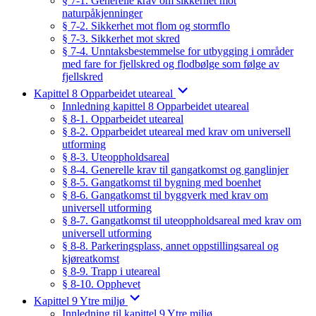
§ 7-1. Generelle krav om sikkerhet mot
naturpåkjenninger
§ 7-2. Sikkerhet mot flom og stormflo
§ 7-3. Sikkerhet mot skred
§ 7-4. Unntaksbestemmelse for utbygging i områder
med fare for fjellskred og flodbølge som følge av
fjellskred
Kapittel 8 Opparbeidet uteareal
Innledning kapittel 8 Opparbeidet uteareal
§ 8-1. Opparbeidet uteareal
§ 8-2. Opparbeidet uteareal med krav om universell
utforming
§ 8-3. Uteoppholdsareal
§ 8-4. Generelle krav til gangatkomst og ganglinjer
§ 8-5. Gangatkomst til bygning med boenhet
§ 8-6. Gangatkomst til byggverk med krav om
universell utforming
§ 8-7. Gangatkomst til uteoppholdsareal med krav om
universell utforming
§ 8-8. Parkeringsplass, annet oppstillingsareal og
kjøreatkomst
§ 8-9. Trapp i uteareal
§ 8-10. Opphevet
Kapittel 9 Ytre miljø
Innledning til kapittel 9 Ytre miljø