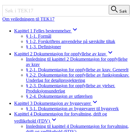
Søk
Søk
Om veiledningen til TEK17
Kapittel 1 Felles bestemmelser
§ 1-1. Formål
§ 1-2. Forskriftens anvendelse på særskilte tiltak
§ 1-3. Definisjoner
Kapittel 2 Dokumentasjon for oppfyllelse av krav
Innledning til kapittel 2 Dokumentasjon for oppfyllelse
av krav
§ 2-1. Dokumentasjon for oppfyllelse av krav. Generelt
§ 2-2. Dokumentasjon for oppfyllelse av funksjonskrav.
Underlag for detaljprosjektering
§ 2-3. Dokumentasjon for oppfyllelse av ytelser.
Produksjonsunderlag
§ 2-4. Dokumentasjon av utførelsen
Kapittel 3 Dokumentasjon av byggevarer
§ 3-1. Dokumentasjon av byggevarer til byggverk
Kapittel 4 Dokumentasjon for forvaltning, drift og
vedlikehold (FDV)
Innledning til kapittel 4 Dokumentasjon for forvaltning,
drift og vedlikehold (FDV)