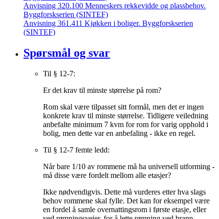
Anvisning 320.100 Menneskers rekkevidde og plassbehov.
Byggforskserien (SINTEF)
Anvisning 361.411 Kjøkken i boliger. Byggforskserien
(SINTEF)
Spørsmål og svar
Til § 12-7:
Er det krav til minste størrelse på rom?
Rom skal være tilpasset sitt formål, men det er ingen
konkrete krav til minste størrelse. Tidligere veiledning
anbefalte minimum 7 kvm for rom for varig opphold i
bolig, men dette var en anbefaling - ikke en regel.
Til § 12-7 femte ledd:
Når bare 1/10 av rommene må ha universell utforming -
må disse være fordelt mellom alle etasjer?
Ikke nødvendigvis. Dette må vurderes etter hva slags
behov rommene skal fylle. Det kan for eksempel være
en fordel å samle overnattingsrom i første etasje, eller
ved rømningsveier, for å lette rømning ved brann.