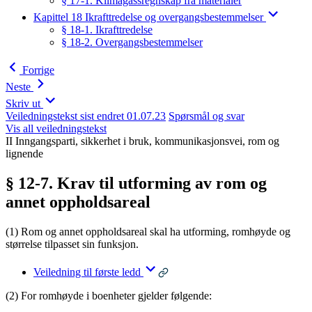
§ 17-1. Klimagassregnskap fra materialer
Kapittel 18 Ikrafttredelse og overgangsbestemmelser
§ 18-1. Ikrafttredelse
§ 18-2. Overgangsbestemmelser
Forrige
Neste
Skriv ut
Veiledningstekst sist endret 01.07.23
Spørsmål og svar
Vis all veiledningstekst
II Inngangsparti, sikkerhet i bruk, kommunikasjonsvei, rom og
lignende
§ 12-7. Krav til utforming av rom og
annet oppholdsareal
(1) Rom og annet oppholdsareal skal ha utforming, romhøyde og
størrelse tilpasset sin funksjon.
Veiledning til første ledd
(2) For romhøyde i boenheter gjelder følgende: