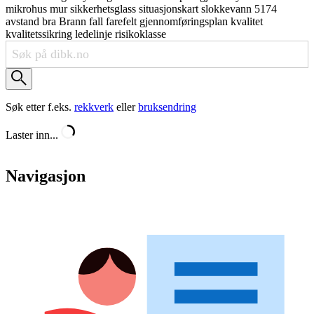
mikrohus
mur
sikkerhetsglass
situasjonskart
slokkevann
5174
avstand
bra
Brann
fall
farefelt
gjennomføringsplan
kvalitet
kvalitetssikring
ledelinje
risikoklasse
Søk etter f.eks.
rekkverk
eller
bruksendring
Laster inn...
Navigasjon