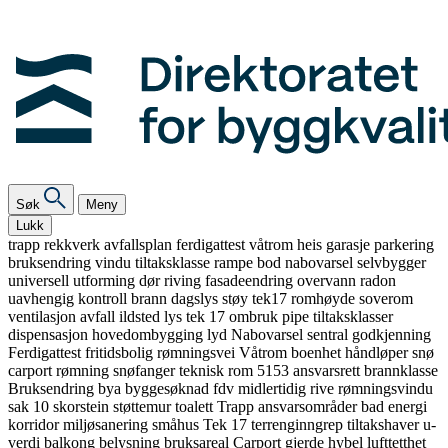
Søk
Meny
Lukk
trapp
rekkverk
avfallsplan
ferdigattest
våtrom
heis
garasje
parkering
bruksendring
vindu
tiltaksklasse
rampe
bod
nabovarsel
selvbygger
universell utforming
dør
riving
fasadeendring
overvann
radon
uavhengig kontroll
brann
dagslys
støy
tek17
romhøyde
soverom
ventilasjon
avfall
ildsted
lys
tek 17
ombruk
pipe
tiltaksklasser
dispensasjon
hovedombygging
lyd
Nabovarsel
sentral godkjenning
Ferdigattest
fritidsbolig
rømningsvei
Våtrom
boenhet
håndløper
snø
carport
rømning
snøfanger
teknisk rom
5153
ansvarsrett
brannklasse
Bruksendring
bya
byggesøknad
fdv
midlertidig
rive
rømningsvindu
sak 10
skorstein
støttemur
toalett
Trapp
ansvarsområder
bad
energi
korridor
miljøsanering
småhus
Tek 17
terrenginngrep
tiltakshaver
u-
verdi
balkong
belysning
bruksareal
Carport
gjerde
hybel
lufttetthet