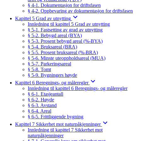
§ 4-1. Dokumentasjon for driftsfasen
§ 4-2. Oppbevaring av dokumentasjon for driftsfasen
Kapittel 5 Grad av utnytting
Innledning til kapittel 5 Grad av utnytting
§ 5-1. Fastsetting av grad av utnytting
§ 5-2. Bebygd areal (BYA)
§ 5-3. Prosent bebygd areal (%-BYA)
§ 5-4. Bruksareal (BRA)
§ 5-5. Prosent bruksareal (%-BRA)
§ 5-6. Minste uteoppholdsareal (MUA)
§ 5-7. Parkeringsareal
§ 5-8. Tomt
§ 5-9. Bygningers høyde
Kapittel 6 Beregnings- og måleregler
Innledning til kapittel 6 Beregnings- og måleregler
§ 6-1. Etasjeantall
§ 6-2. Høyde
§ 6-3. Avstand
§ 6-4. Areal
§ 6-5. Frittliggende bygning
Kapittel 7 Sikkerhet mot naturpåkjenninger
Innledning til kapittel 7 Sikkerhet mot
naturpåkjenninger