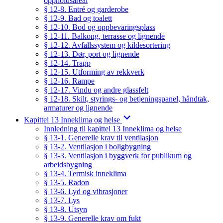
oppholdsareal
§ 12-8. Entré og garderobe
§ 12-9. Bad og toalett
§ 12-10. Bod og oppbevaringsplass
§ 12-11. Balkong, terrasse og lignende
§ 12-12. Avfallssystem og kildesortering
§ 12-13. Dør, port og lignende
§ 12-14. Trapp
§ 12-15. Utforming av rekkverk
§ 12-16. Rampe
§ 12-17. Vindu og andre glassfelt
§ 12-18. Skilt, styrings- og betjeningspanel, håndtak,
armaturer og lignende
Kapittel 13 Inneklima og helse
Innledning til kapittel 13 Inneklima og helse
§ 13-1. Generelle krav til ventilasjon
§ 13-2. Ventilasjon i boligbygning
§ 13-3. Ventilasjon i byggverk for publikum og
arbeidsbygning
§ 13-4. Termisk inneklima
§ 13-5. Radon
§ 13-6. Lyd og vibrasjoner
§ 13-7. Lys
§ 13-8. Utsyn
§ 13-9. Generelle krav om fukt