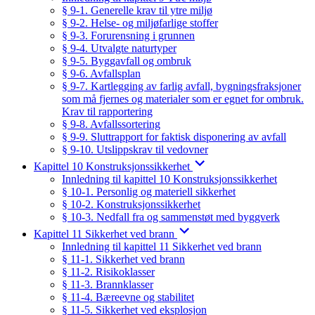
§ 9-1. Generelle krav til ytre miljø
§ 9-2. Helse- og miljøfarlige stoffer
§ 9-3. Forurensning i grunnen
§ 9-4. Utvalgte naturtyper
§ 9-5. Byggavfall og ombruk
§ 9-6. Avfallsplan
§ 9-7. Kartlegging av farlig avfall, bygningsfraksjoner
som må fjernes og materialer som er egnet for ombruk.
Krav til rapportering
§ 9-8. Avfallssortering
§ 9-9. Sluttrapport for faktisk disponering av avfall
§ 9-10. Utslippskrav til vedovner
Kapittel 10 Konstruksjonssikkerhet
Innledning til kapittel 10 Konstruksjonssikkerhet
§ 10-1. Personlig og materiell sikkerhet
§ 10-2. Konstruksjonssikkerhet
§ 10-3. Nedfall fra og sammenstøt med byggverk
Kapittel 11 Sikkerhet ved brann
Innledning til kapittel 11 Sikkerhet ved brann
§ 11-1. Sikkerhet ved brann
§ 11-2. Risikoklasser
§ 11-3. Brannklasser
§ 11-4. Bæreevne og stabilitet
§ 11-5. Sikkerhet ved eksplosjon