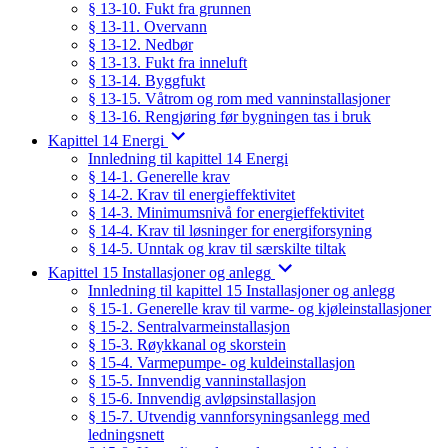
§ 13-10. Fukt fra grunnen
§ 13-11. Overvann
§ 13-12. Nedbør
§ 13-13. Fukt fra inneluft
§ 13-14. Byggfukt
§ 13-15. Våtrom og rom med vanninstallasjoner
§ 13-16. Rengjøring før bygningen tas i bruk
Kapittel 14 Energi
Innledning til kapittel 14 Energi
§ 14-1. Generelle krav
§ 14-2. Krav til energieffektivitet
§ 14-3. Minimumsnivå for energieffektivitet
§ 14-4. Krav til løsninger for energiforsyning
§ 14-5. Unntak og krav til særskilte tiltak
Kapittel 15 Installasjoner og anlegg
Innledning til kapittel 15 Installasjoner og anlegg
§ 15-1. Generelle krav til varme- og kjøleinstallasjoner
§ 15-2. Sentralvarmeinstallasjon
§ 15-3. Røykkanal og skorstein
§ 15-4. Varmepumpe- og kuldeinstallasjon
§ 15-5. Innvendig vanninstallasjon
§ 15-6. Innvendig avløpsinstallasjon
§ 15-7. Utvendig vannforsyningsanlegg med
ledningsnett