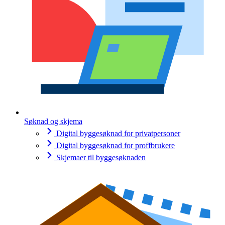
Søknad og skjema
Digital byggesøknad for privatpersoner
Digital byggesøknad for proffbrukere
Skjemaer til byggesøknaden