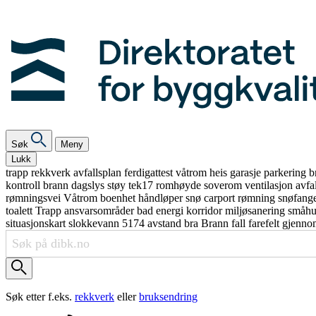
Søk
Meny
Lukk
trapp
rekkverk
avfallsplan
ferdigattest
våtrom
heis
garasje
parkering
b
kontroll
brann
dagslys
støy
tek17
romhøyde
soverom
ventilasjon
avfa
rømningsvei
Våtrom
boenhet
håndløper
snø
carport
rømning
snøfang
toalett
Trapp
ansvarsområder
bad
energi
korridor
miljøsanering
småh
situasjonskart
slokkevann
5174
avstand
bra
Brann
fall
farefelt
gjenno
Søk etter f.eks.
rekkverk
eller
bruksendring