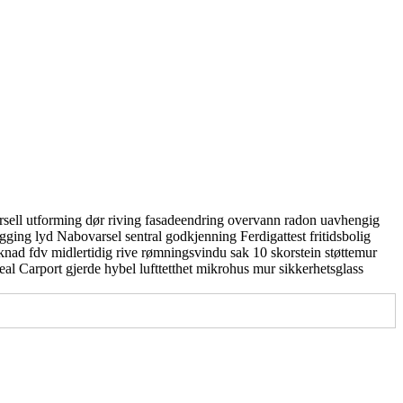
rsell utforming
dør
riving
fasadeendring
overvann
radon
uavhengig
gging
lyd
Nabovarsel
sentral godkjenning
Ferdigattest
fritidsbolig
knad
fdv
midlertidig
rive
rømningsvindu
sak 10
skorstein
støttemur
real
Carport
gjerde
hybel
lufttetthet
mikrohus
mur
sikkerhetsglass