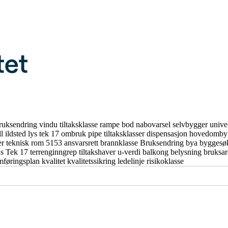
ruksendring
vindu
tiltaksklasse
rampe
bod
nabovarsel
selvbygger
unive
ll
ildsted
lys
tek 17
ombruk
pipe
tiltaksklasser
dispensasjon
hovedomby
er
teknisk rom
5153
ansvarsrett
brannklasse
Bruksendring
bya
byggesø
us
Tek 17
terrenginngrep
tiltakshaver
u-verdi
balkong
belysning
bruksa
mføringsplan
kvalitet
kvalitetssikring
ledelinje
risikoklasse