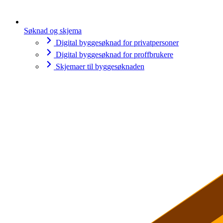
Søknad og skjema
Digital byggesøknad for privatpersoner
Digital byggesøknad for proffbrukere
Skjemaer til byggesøknaden