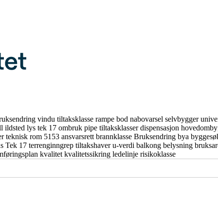
ruksendring
vindu
tiltaksklasse
rampe
bod
nabovarsel
selvbygger
unive
ll
ildsted
lys
tek 17
ombruk
pipe
tiltaksklasser
dispensasjon
hovedomby
er
teknisk rom
5153
ansvarsrett
brannklasse
Bruksendring
bya
byggesø
us
Tek 17
terrenginngrep
tiltakshaver
u-verdi
balkong
belysning
bruksa
mføringsplan
kvalitet
kvalitetssikring
ledelinje
risikoklasse