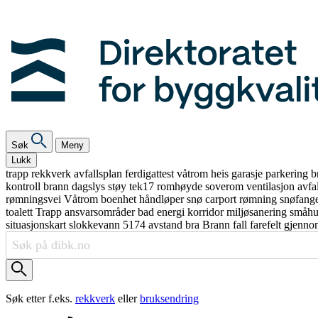
Søk
Meny
Lukk
trapp
rekkverk
avfallsplan
ferdigattest
våtrom
heis
garasje
parkering
b
kontroll
brann
dagslys
støy
tek17
romhøyde
soverom
ventilasjon
avfa
rømningsvei
Våtrom
boenhet
håndløper
snø
carport
rømning
snøfang
toalett
Trapp
ansvarsområder
bad
energi
korridor
miljøsanering
småh
situasjonskart
slokkevann
5174
avstand
bra
Brann
fall
farefelt
gjenno
Søk etter f.eks.
rekkverk
eller
bruksendring