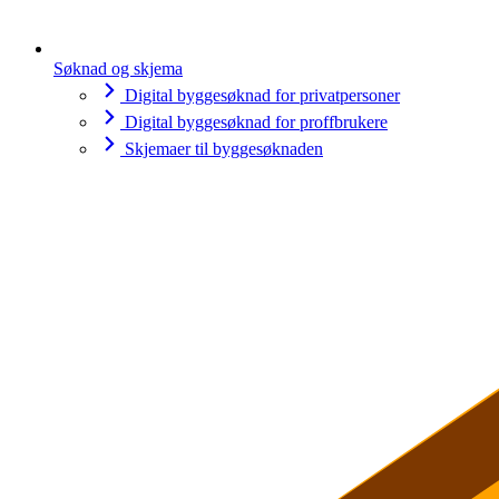
Søknad og skjema
Digital byggesøknad for privatpersoner
Digital byggesøknad for proffbrukere
Skjemaer til byggesøknaden