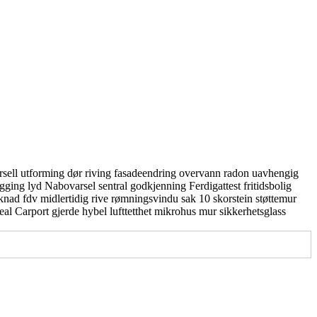
rsell utforming
dør
riving
fasadeendring
overvann
radon
uavhengig
gging
lyd
Nabovarsel
sentral godkjenning
Ferdigattest
fritidsbolig
knad
fdv
midlertidig
rive
rømningsvindu
sak 10
skorstein
støttemur
real
Carport
gjerde
hybel
lufttetthet
mikrohus
mur
sikkerhetsglass