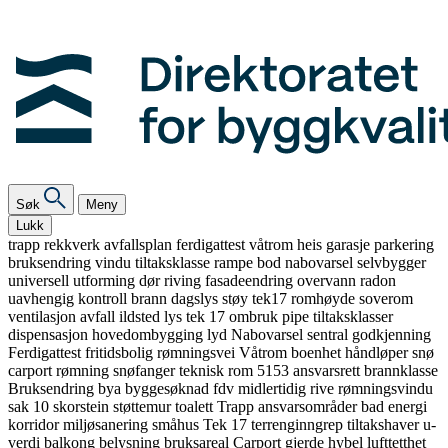
Søk
Meny
Lukk
trapp
rekkverk
avfallsplan
ferdigattest
våtrom
heis
garasje
parkering
bruksendring
vindu
tiltaksklasse
rampe
bod
nabovarsel
selvbygger
universell utforming
dør
riving
fasadeendring
overvann
radon
uavhengig kontroll
brann
dagslys
støy
tek17
romhøyde
soverom
ventilasjon
avfall
ildsted
lys
tek 17
ombruk
pipe
tiltaksklasser
dispensasjon
hovedombygging
lyd
Nabovarsel
sentral godkjenning
Ferdigattest
fritidsbolig
rømningsvei
Våtrom
boenhet
håndløper
snø
carport
rømning
snøfanger
teknisk rom
5153
ansvarsrett
brannklasse
Bruksendring
bya
byggesøknad
fdv
midlertidig
rive
rømningsvindu
sak 10
skorstein
støttemur
toalett
Trapp
ansvarsområder
bad
energi
korridor
miljøsanering
småhus
Tek 17
terrenginngrep
tiltakshaver
u-
verdi
balkong
belysning
bruksareal
Carport
gjerde
hybel
lufttetthet