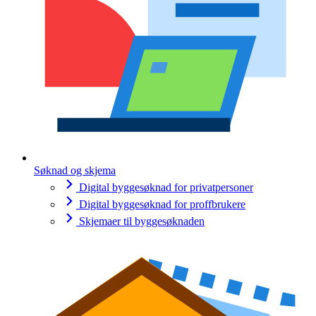
Søknad og skjema
Digital byggesøknad for privatpersoner
Digital byggesøknad for proffbrukere
Skjemaer til byggesøknaden