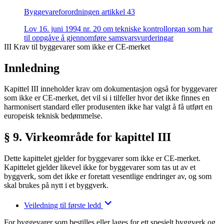
Byggevareforordningen artikkel 43
Lov 16. juni 1994 nr. 20 om tekniske kontrollorgan som har
til oppgåve å gjennomføre samsvarsvurderingar
III Krav til byggevarer som ikke er CE-merket
Innledning
Kapittel III inneholder krav om dokumentasjon også for byggevarer
som ikke er CE-merket, det vil si i tilfeller hvor det ikke finnes en
harmonisert standard eller produsenten ikke har valgt å få utført en
europeisk teknisk bedømmelse.
§ 9. Virkeområde for kapittel III
Dette kapittelet gjelder for byggevarer som ikke er CE-merket.
Kapittelet gjelder likevel ikke for byggevarer som tas ut av et
byggverk, som det ikke er foretatt vesentlige endringer av, og som
skal brukes på nytt i et byggverk.
Veiledning til første ledd
For byggevarer som bestilles eller lages for ett spesielt byggverk og