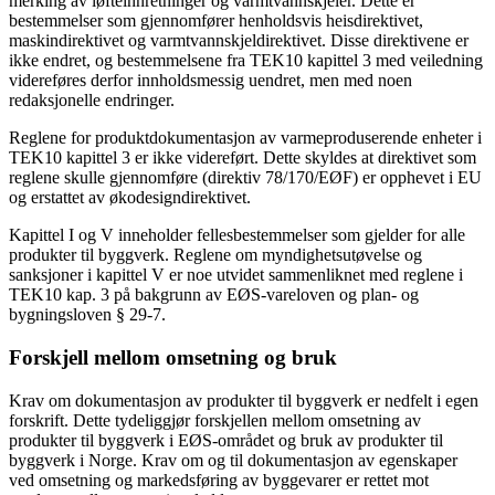
merking av løfteinnretninger og varmtvannskjeler. Dette er
bestemmelser som gjennomfører henholdsvis heisdirektivet,
maskindirektivet og varmtvannskjeldirektivet. Disse direktivene er
ikke endret, og bestemmelsene fra TEK10 kapittel 3 med veiledning
videreføres derfor innholdsmessig uendret, men med noen
redaksjonelle endringer.
Reglene for produktdokumentasjon av varmeproduserende enheter i
TEK10 kapittel 3 er ikke videreført. Dette skyldes at direktivet som
reglene skulle gjennomføre (direktiv 78/170/EØF) er opphevet i EU
og erstattet av økodesigndirektivet.
Kapittel I og V inneholder fellesbestemmelser som gjelder for alle
produkter til byggverk. Reglene om myndighetsutøvelse og
sanksjoner i kapittel V er noe utvidet sammenliknet med reglene i
TEK10 kap. 3 på bakgrunn av EØS-vareloven og plan- og
bygningsloven § 29-7.
Forskjell mellom omsetning og bruk
Krav om dokumentasjon av produkter til byggverk er nedfelt i egen
forskrift. Dette tydeliggjør forskjellen mellom omsetning av
produkter til byggverk i EØS-området og bruk av produkter til
byggverk i Norge. Krav om og til dokumentasjon av egenskaper
ved omsetning og markedsføring av byggevarer er rettet mot