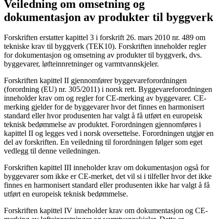
Veiledning om omsetning og
dokumentasjon av produkter til byggverk
Forskriften erstatter kapittel 3 i forskrift 26. mars 2010 nr. 489 om
tekniske krav til byggverk (TEK10). Forskriften inneholder regler
for dokumentasjon og omsetning av produkter til byggverk, dvs.
byggevarer, løfteinnretninger og varmtvannskjeler.
Forskriften kapittel II gjennomfører byggevareforordningen
(forordning (EU) nr. 305/2011) i norsk rett. Byggevareforordningen
inneholder krav om og regler for CE-merking av byggevarer. CE-
merking gjelder for de byggevarer hvor det finnes en harmonisert
standard eller hvor produsenten har valgt å få utført en europeisk
teknisk bedømmelse av produktet. Forordningen gjennomføres i
kapittel II og legges ved i norsk oversettelse. Forordningen utgjør en
del av forskriften. En veiledning til forordningen følger som eget
vedlegg til denne veiledningen.
Forskriften kapittel III inneholder krav om dokumentasjon også for
byggevarer som ikke er CE-merket, det vil si i tilfeller hvor det ikke
finnes en harmonisert standard eller produsenten ikke har valgt å få
utført en europeisk teknisk bedømmelse.
Forskriften kapittel IV inneholder krav om dokumentasjon og CE-