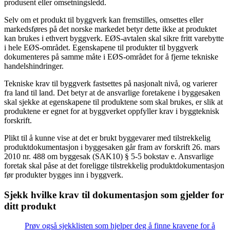
produsent eller omsetningsledd.
Selv om et produkt til byggverk kan fremstilles, omsettes eller
markedsføres på det norske markedet betyr dette ikke at produktet
kan brukes i ethvert byggverk. EØS-avtalen skal sikre fritt varebytte
i hele EØS-området. Egenskapene til produkter til byggverk
dokumenteres på samme måte i EØS-området for å fjerne tekniske
handelshindringer.
Tekniske krav til byggverk fastsettes på nasjonalt nivå, og varierer
fra land til land. Det betyr at de ansvarlige foretakene i byggesaken
skal sjekke at egenskapene til produktene som skal brukes, er slik at
produktene er egnet for at byggverket oppfyller krav i byggteknisk
forskrift.
Plikt til å kunne vise at det er brukt byggevarer med tilstrekkelig
produktdokumentasjon i byggesaken går fram av forskrift 26. mars
2010 nr. 488 om byggesak (SAK10) § 5-5 bokstav e. Ansvarlige
foretak skal påse at det foreligge tilstrekkelig produktdokumentasjon
før produkter bygges inn i byggverk.
Sjekk hvilke krav til dokumentasjon som gjelder for
ditt produkt
Prøv også sjekklisten som hjelper deg å finne kravene for å