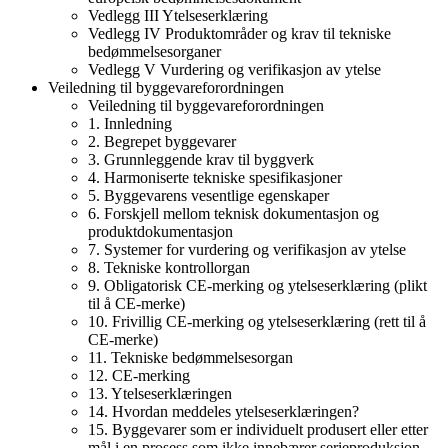
Vedlegg III Ytelseserklæring
Vedlegg IV Produktområder og krav til tekniske
bedømmelsesorganer
Vedlegg V Vurdering og verifikasjon av ytelse
Veiledning til byggevareforordningen
Veiledning til byggevareforordningen
1. Innledning
2. Begrepet byggevarer
3. Grunnleggende krav til byggverk
4. Harmoniserte tekniske spesifikasjoner
5. Byggevarens vesentlige egenskaper
6. Forskjell mellom teknisk dokumentasjon og
produktdokumentasjon
7. Systemer for vurdering og verifikasjon av ytelse
8. Tekniske kontrollorgan
9. Obligatorisk CE-merking og ytelseserklæring (plikt
til å CE-merke)
10. Frivillig CE-merking og ytelseserklæring (rett til å
CE-merke)
11. Tekniske bedømmelsesorgan
12. CE-merking
13. Ytelseserklæringen
14. Hvordan meddeles ytelseserklæringen?
15. Byggevarer som er individuelt produsert eller etter
mål i en prosess som ikke innebærer serieproduksjon