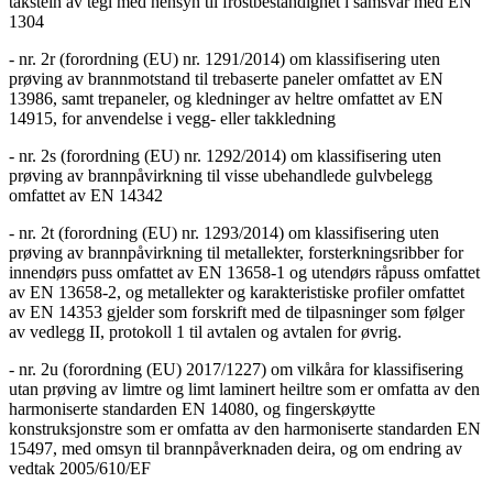
takstein av tegl med hensyn til frostbestandighet i samsvar med EN
1304
- nr. 2r (forordning (EU) nr. 1291/2014) om klassifisering uten
prøving av brannmotstand til trebaserte paneler omfattet av EN
13986, samt trepaneler, og kledninger av heltre omfattet av EN
14915, for anvendelse i vegg- eller takkledning
- nr. 2s (forordning (EU) nr. 1292/2014) om klassifisering uten
prøving av brannpåvirkning til visse ubehandlede gulvbelegg
omfattet av EN 14342
- nr. 2t (forordning (EU) nr. 1293/2014) om klassifisering uten
prøving av brannpåvirkning til metallekter, forsterkningsribber for
innendørs puss omfattet av EN 13658-1 og utendørs råpuss omfattet
av EN 13658-2, og metallekter og karakteristiske profiler omfattet
av EN 14353 gjelder som forskrift med de tilpasninger som følger
av vedlegg II, protokoll 1 til avtalen og avtalen for øvrig.
- nr. 2u (forordning (EU) 2017/1227) om vilkåra for klassifisering
utan prøving av limtre og limt laminert heiltre som er omfatta av den
harmoniserte standarden EN 14080, og fingerskøytte
konstruksjonstre som er omfatta av den harmoniserte standarden EN
15497, med omsyn til brannpåverknaden deira, og om endring av
vedtak 2005/610/EF