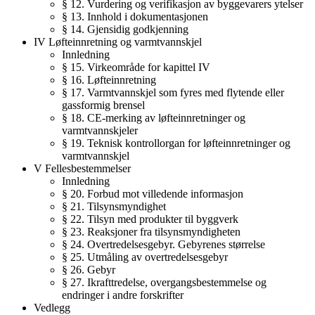
§ 12. Vurdering og verifikasjon av byggevarers ytelser
§ 13. Innhold i dokumentasjonen
§ 14. Gjensidig godkjenning
IV Løfteinnretning og varmtvannskjel
Innledning
§ 15. Virkeområde for kapittel IV
§ 16. Løfteinnretning
§ 17. Varmtvannskjel som fyres med flytende eller
gassformig brensel
§ 18. CE-merking av løfteinnretninger og
varmtvannskjeler
§ 19. Teknisk kontrollorgan for løfteinnretninger og
varmtvannskjel
V Fellesbestemmelser
Innledning
§ 20. Forbud mot villedende informasjon
§ 21. Tilsynsmyndighet
§ 22. Tilsyn med produkter til byggverk
§ 23. Reaksjoner fra tilsynsmyndigheten
§ 24. Overtredelsesgebyr. Gebyrenes størrelse
§ 25. Utmåling av overtredelsesgebyr
§ 26. Gebyr
§ 27. Ikrafttredelse, overgangsbestemmelse og
endringer i andre forskrifter
Vedlegg