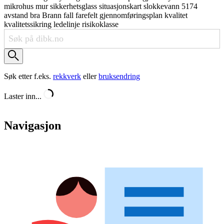
mikrohus
mur
sikkerhetsglass
situasjonskart
slokkevann
5174
avstand
bra
Brann
fall
farefelt
gjennomføringsplan
kvalitet
kvalitetssikring
ledelinje
risikoklasse
Søk etter f.eks.
rekkverk
eller
bruksendring
Laster inn...
Navigasjon