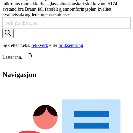
mikrohus
mur
sikkerhetsglass
situasjonskart
slokkevann
5174
avstand
bra
Brann
fall
farefelt
gjennomføringsplan
kvalitet
kvalitetssikring
ledelinje
risikoklasse
Søk etter f.eks.
rekkverk
eller
bruksendring
Laster inn...
Navigasjon