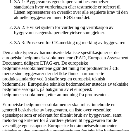
ZA.1: Byggevarens egenskaper samt bestemmelser i
standarden hvor vurderingen eller testmetode er referert til.
Listen representerer en oversikt over alle regulerte krav til den
aktuelle byggevaren innen EØS-området.
ZA.2: Hvilket system for vurdering og verifikasjon av
byggevarens egenskaper eller ytelser som gjelder.
ZA.3: Prosessen for CE-merking og merking av byggevaren.
Den andre typen av harmoniserte tekniske spesifikasjoner er de
europeiske bedømmelsesdokumentene (EAD, European Assessment
Document, tidligere ETAG-er). De europeiske
bedømmelsesdokumentene gjør det mulig for produsenter å CE-
merke sine byggevarer der det ikke finnes harmoniserte
produktstandarder ved å skaffe seg en europeisk teknisk
bedømmelse. Europeiske tekniske bedømmelser utstedes av tekniske
bedømmelsesorgan, på bakgrunn av et europeisk
bedømmelsesdokument, etter anmodning fra produsenten.
Europeiske bedømmelsesdokumenter skal minst inneholde en
generell beskrivelse av byggevaren, en liste over vesentlige
egenskaper som er relevant for tiltenkt bruk av byggevaren, samt
metoder og kriterier for å vurdere ytelsen til byggevaren for de
vesentlige egenskapene. Europeiske bedømmelsesdokumenter
utstedes av den europeiske organisasjonen for tekniske bedømmelser