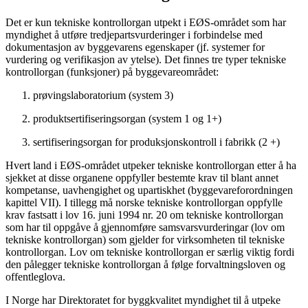
Det er kun tekniske kontrollorgan utpekt i EØS-området som har
myndighet å utføre tredjepartsvurderinger i forbindelse med
dokumentasjon av byggevarens egenskaper (jf. systemer for
vurdering og verifikasjon av ytelse). Det finnes tre typer tekniske
kontrollorgan (funksjoner) på byggevareområdet:
prøvingslaboratorium (system 3)
produktsertifiseringsorgan (system 1 og 1+)
sertifiseringsorgan for produksjonskontroll i fabrikk (2 +)
Hvert land i EØS-området utpeker tekniske kontrollorgan etter å ha
sjekket at disse organene oppfyller bestemte krav til blant annet
kompetanse, uavhengighet og upartiskhet (byggevareforordningen
kapittel VII). I tillegg må norske tekniske kontrollorgan oppfylle
krav fastsatt i lov 16. juni 1994 nr. 20 om tekniske kontrollorgan
som har til oppgåve å gjennomføre samsvarsvurderingar (lov om
tekniske kontrollorgan) som gjelder for virksomheten til tekniske
kontrollorgan. Lov om tekniske kontrollorgan er særlig viktig fordi
den pålegger tekniske kontrollorgan å følge forvaltningsloven og
offentleglova.
I Norge har Direktoratet for byggkvalitet myndighet til å utpeke