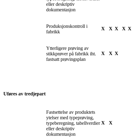
eller deskriptiv
dokumentasjon
Produksjonskontroll i
X
X
X
X
X
fabrikk
Ytterligere prøving av
X
X
X
stikkprøver på fabrikk iht.
fastsatt prøvingsplan
Uføres av tredjepart
Fastsettelse av produktets
ytelser med typeprøving,
X
X
typeberegning, tabellverdier
eller deskriptiv
dokumentasjon