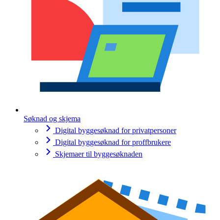
Søknad og skjema
Digital byggesøknad for privatpersoner
Digital byggesøknad for proffbrukere
Skjemaer til byggesøknaden