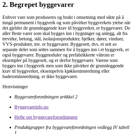
2. Begrepet byggevarer
Enhver vare som produseres og brakt i omsetning med sikte på å
inngå permanent i byggverk og som påvirker byggverkets ytelse når
det gjelder de grunnleggende krav til byggverket, er byggevarer. De
aller fleste varer som skal bygges inn i bygninger og anlegg, alt fra
trevirke, betong, stål, isolasjonsprodukter, bjelker, dører, vinduer,
VVS-produkter, mv. er byggevarer. Byggesett, dvs. et sett av
separate deler som settes sammen for å bygges inn i et byggverk, er
også byggevarer. Byggmoduler og prefabrikkerte våtrom er
eksempler på byggesett, og er derfor byggevarer. Varene som
bygges inn i byggverk men som ikke påvirker de grunnleggende
krav til byggverket, eksempelvis kjøkkeninnredning eller
baderominnredning, er ikke byggevarer.
Henvisninger
Byggevareforordningen artikkel 2
Byggevareinfo.no
Hefte om byggevareforordningen
Produktgrupper fra byggevareforordningen vedlegg IV tabell
1