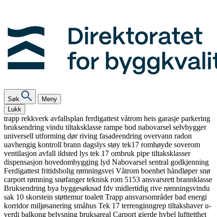
Søk
Meny
Lukk
trapp
rekkverk
avfallsplan
ferdigattest
våtrom
heis
garasje
parkering
bruksendring
vindu
tiltaksklasse
rampe
bod
nabovarsel
selvbygger
universell utforming
dør
riving
fasadeendring
overvann
radon
uavhengig kontroll
brann
dagslys
støy
tek17
romhøyde
soverom
ventilasjon
avfall
ildsted
lys
tek 17
ombruk
pipe
tiltaksklasser
dispensasjon
hovedombygging
lyd
Nabovarsel
sentral godkjenning
Ferdigattest
fritidsbolig
rømningsvei
Våtrom
boenhet
håndløper
snø
carport
rømning
snøfanger
teknisk rom
5153
ansvarsrett
brannklasse
Bruksendring
bya
byggesøknad
fdv
midlertidig
rive
rømningsvindu
sak 10
skorstein
støttemur
toalett
Trapp
ansvarsområder
bad
energi
korridor
miljøsanering
småhus
Tek 17
terrenginngrep
tiltakshaver
u-
verdi
balkong
belysning
bruksareal
Carport
gjerde
hybel
lufttetthet