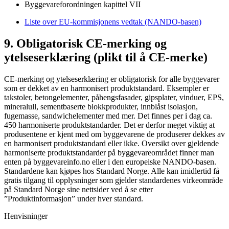
Byggevareforordningen kapittel VII
Liste over EU-kommisjonens vedtak (NANDO-basen)
9. Obligatorisk CE-merking og
ytelseserklæring (plikt til å CE-merke)
CE-merking og ytelseserklæring er obligatorisk for alle byggevarer
som er dekket av en harmonisert produktstandard. Eksempler er
takstoler, betongelementer, påhengsfasader, gipsplater, vinduer, EPS,
mineralull, sementbaserte blokkprodukter, innblåst isolasjon,
fugemasse, sandwichelementer med mer. Det finnes per i dag ca.
450 harmoniserte produktstandarder. Det er derfor meget viktig at
produsentene er kjent med om byggevarene de produserer dekkes av
en harmonisert produktstandard eller ikke. Oversikt over gjeldende
harmoniserte produktstandarder på byggevareområdet finner man
enten på byggevareinfo.no eller i den europeiske NANDO-basen.
Standardene kan kjøpes hos Standard Norge. Alle kan imidlertid få
gratis tilgang til opplysninger som gjelder standardenes virkeområde
på Standard Norge sine nettsider ved å se etter
”Produktinformasjon” under hver standard.
Henvisninger