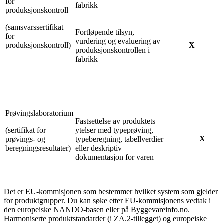
for
fabrikk
produksjonskontroll
(samsvarssertifikat
Fortløpende tilsyn,
for
vurdering og evaluering av
produksjonskontroll)
X
produksjonskontrollen i
fabrikk
Prøvingslaboratorium
Fastsettelse av produktets
(sertifikat for
ytelser med typeprøving,
X
prøvings- og
typeberegning, tabellverdier
beregningsresultater)
eller deskriptiv
dokumentasjon for varen
Det er EU-kommisjonen som bestemmer hvilket system som gjelder
for produktgrupper. Du kan søke etter EU-kommisjonens vedtak i
den europeiske NANDO-basen eller på Byggevareinfo.no.
Harmoniserte produktstandarder (i ZA.2-tillegget) og europeiske