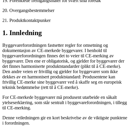
19. Forenklede fremgangsmåter for svært små foretak
20. Overgangsbestemmelser
21. Produktkontaktpunker
1. Innledning
Byggevareforordningen fastsetter regler for omsetning og
dokumentasjon av CE-merkede byggevarer. I henhold til
byggevareforordningen finnes det to veier til CE-merking av
byggevarer. Den ene er obligatorisk, og gjelder for byggevarer der
det finnes harmoniserte produktstandarder (plikt til å CE-merke).
Den andre veien er frivillig og gjelder for byggevarer som ikke
dekkes av en harmonisert produktstandard: Produsentene kan
frivillig CE-merke sine byggevarer ved å skaffe seg en europeisk
teknisk bedømmelse (rett til å CE-merke).
For CE-merkede byggevarer må produsent utarbeide en såkalt
ytelseserklæring, som står sentralt i byggevareforordningen, i tillegg
til CE-merking.
Denne veiledningen gir en kort beskrivelse av de viktigste punktene
i forordningen.