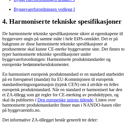
Byggevareforordningen vedlegg I
4. Harmoniserte tekniske spesifikasjoner
De harmoniserte tekniske spesifikasjonene sikrer at egenskapene til
byggevarer angis på samme måte i hele EØS-området. Det er på
bakgrunn av disse harmoniserte tekniske spesifikasjoner at
produsentene skal kunne CE-merke byggevarene sine. Det finnes to
typer harmoniserte tekniske spesifikasjoner under
byggevareforordningen: Harmoniserte produktstandarder og
europeiske bedømmelsesdokumenter.
En harmonisert europeisk produktstandard er en standard utarbeidet
på en forespørsel (mandat) fra EU-Kommisjonen til europeisk
standardiseringsorganisasjon (typisk CEN) om å utvikle en felles
europeisk produktstandard. Når en standard er harmonisert har den
et ZA-tillegg som gir regler for CE-merking av produkttypen, og
skal da publiseres i
Den europeiske unions tidende
. Listen over
harmoniserte produktstandarder finner man i NANDO-basen eller
på byggevareinfo.no.
Det informative ZA-tillegget består generelt tre deler: