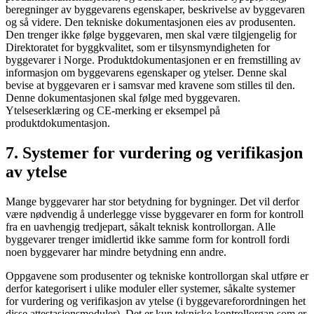
beregninger av byggevarens egenskaper, beskrivelse av byggevaren
og så videre. Den tekniske dokumentasjonen eies av produsenten.
Den trenger ikke følge byggevaren, men skal være tilgjengelig for
Direktoratet for byggkvalitet, som er tilsynsmyndigheten for
byggevarer i Norge. Produktdokumentasjonen er en fremstilling av
informasjon om byggevarens egenskaper og ytelser. Denne skal
bevise at byggevaren er i samsvar med kravene som stilles til den.
Denne dokumentasjonen skal følge med byggevaren.
Ytelseserklæring og CE-merking er eksempel på
produktdokumentasjon.
7. Systemer for vurdering og verifikasjon
av ytelse
Mange byggevarer har stor betydning for bygninger. Det vil derfor
være nødvendig å underlegge visse byggevarer en form for kontroll
fra en uavhengig tredjepart, såkalt teknisk kontrollorgan. Alle
byggevarer trenger imidlertid ikke samme form for kontroll fordi
noen byggevarer har mindre betydning enn andre.
Oppgavene som produsenter og tekniske kontrollorgan skal utføre er
derfor kategorisert i ulike moduler eller systemer, såkalte systemer
for vurdering og verifikasjon av ytelse (i byggevareforordningen het
disse attestasjonsmoduler). Det er kun tekniske kontrollorgan som er