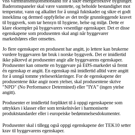
viss varmtransmisjonsmotstand for å sikre energieffektive bygninger.
Baderomspaneler skal være vanntette, og beholde bestandighet mot
temperatur, vann og alkalitet for å unngå fuktskader og sikre et godt
inneklima og dermed oppfyllelse av det tredje grunnleggende kravet
til byggverk, som tar hensyn til hygiene, helse og miljø. Dette er
klare eksempler på byggevarers vesentlige egenskaper. Det er disse
egenskapene som produsenten skal angi når byggevarer
markedsføres eller omsettes.
Jo flere egenskaper en produsent har angitt, jo lettere kan brukerne
vurdere byggevaren før bruk i norske byggverk. Det er imidlertid
ikke påkrevd at produsenter angir alle byggevarens egenskaper.
Produsenter kan omsette en byggevare på EØS-markedet så fremt
én egenskap er angitt. En egenskap må imidlertid alltid være angitt
for å unngå tomme ytelseserklæringer. For de egenskapene der
produsentene ikke angir noen ytelser, skal produsentene skrive
"NPD" (No Performance Determined) eller ”IYA” (ingen ytelse
angitt).
Produsenter er imidlertid forpliktet til å oppgi egenskapene som
uttrykkes i klasser eller som terskelnivåer i harmoniserte
produktstandarder eller i europeiske bedømmelsesdokumenter.
Produsenter skal i tillegg også oppgi egenskapene der TEK10 setter
krav til byggevarens egenskaper.