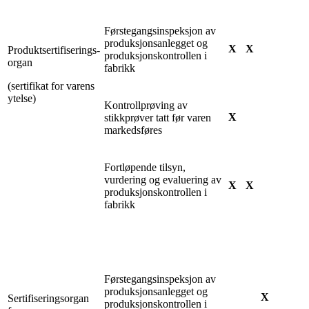
Førstegangsinspeksjon av
produksjonsanlegget og
X
X
Produktsertifiserings-
produksjonskontrollen i
organ
fabrikk
(sertifikat for varens
ytelse)
Kontrollprøving av
X
stikkprøver tatt før varen
markedsføres
Fortløpende tilsyn,
vurdering og evaluering av
X
X
produksjonskontrollen i
fabrikk
Førstegangsinspeksjon av
produksjonsanlegget og
X
Sertifiseringsorgan
produksjonskontrollen i