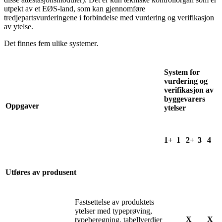
utpekt av et EØS-land, som kan gjennomføre
tredjepartsvurderingene i forbindelse med vurdering og verifikasjon
av ytelse.
Det finnes fem ulike systemer
.
System for
vurdering og
verifikasjon av
byggevarers
Oppgaver
ytelser
1+
1
2+
3
4
Utføres av produsent
Fastsettelse av produktets
ytelser med typeprøving,
X
X
typeberegning, tabellverdier