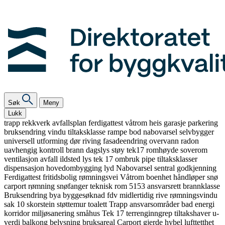
Søk
Meny
Lukk
trapp
rekkverk
avfallsplan
ferdigattest
våtrom
heis
garasje
parkering
bruksendring
vindu
tiltaksklasse
rampe
bod
nabovarsel
selvbygger
universell utforming
dør
riving
fasadeendring
overvann
radon
uavhengig kontroll
brann
dagslys
støy
tek17
romhøyde
soverom
ventilasjon
avfall
ildsted
lys
tek 17
ombruk
pipe
tiltaksklasser
dispensasjon
hovedombygging
lyd
Nabovarsel
sentral godkjenning
Ferdigattest
fritidsbolig
rømningsvei
Våtrom
boenhet
håndløper
snø
carport
rømning
snøfanger
teknisk rom
5153
ansvarsrett
brannklasse
Bruksendring
bya
byggesøknad
fdv
midlertidig
rive
rømningsvindu
sak 10
skorstein
støttemur
toalett
Trapp
ansvarsområder
bad
energi
korridor
miljøsanering
småhus
Tek 17
terrenginngrep
tiltakshaver
u-
verdi
balkong
belysning
bruksareal
Carport
gjerde
hybel
lufttetthet