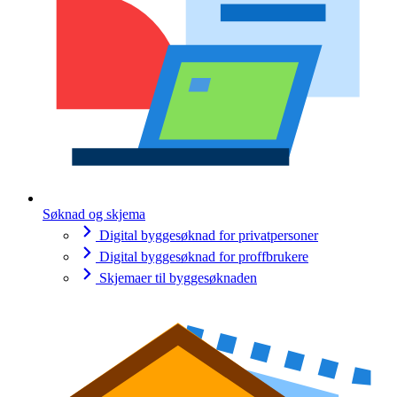
Søknad og skjema
Digital byggesøknad for privatpersoner
Digital byggesøknad for proffbrukere
Skjemaer til byggesøknaden