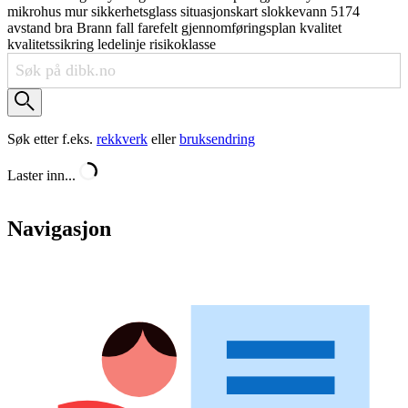
mikrohus
mur
sikkerhetsglass
situasjonskart
slokkevann
5174
avstand
bra
Brann
fall
farefelt
gjennomføringsplan
kvalitet
kvalitetssikring
ledelinje
risikoklasse
Søk etter f.eks.
rekkverk
eller
bruksendring
Laster inn...
Navigasjon