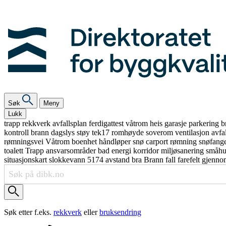
Søk
Meny
Lukk
trapp
rekkverk
avfallsplan
ferdigattest
våtrom
heis
garasje
parkering
b
kontroll
brann
dagslys
støy
tek17
romhøyde
soverom
ventilasjon
avfa
rømningsvei
Våtrom
boenhet
håndløper
snø
carport
rømning
snøfang
toalett
Trapp
ansvarsområder
bad
energi
korridor
miljøsanering
småh
situasjonskart
slokkevann
5174
avstand
bra
Brann
fall
farefelt
gjenno
Søk etter f.eks.
rekkverk
eller
bruksendring