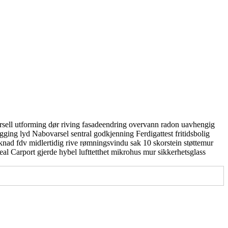
rsell utforming
dør
riving
fasadeendring
overvann
radon
uavhengig
gging
lyd
Nabovarsel
sentral godkjenning
Ferdigattest
fritidsbolig
knad
fdv
midlertidig
rive
rømningsvindu
sak 10
skorstein
støttemur
real
Carport
gjerde
hybel
lufttetthet
mikrohus
mur
sikkerhetsglass