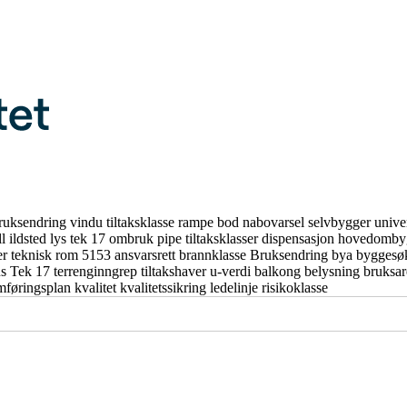
ruksendring
vindu
tiltaksklasse
rampe
bod
nabovarsel
selvbygger
unive
ll
ildsted
lys
tek 17
ombruk
pipe
tiltaksklasser
dispensasjon
hovedomby
er
teknisk rom
5153
ansvarsrett
brannklasse
Bruksendring
bya
byggesø
us
Tek 17
terrenginngrep
tiltakshaver
u-verdi
balkong
belysning
bruksa
mføringsplan
kvalitet
kvalitetssikring
ledelinje
risikoklasse