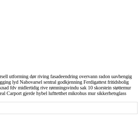
rsell utforming
dør
riving
fasadeendring
overvann
radon
uavhengig
gging
lyd
Nabovarsel
sentral godkjenning
Ferdigattest
fritidsbolig
knad
fdv
midlertidig
rive
rømningsvindu
sak 10
skorstein
støttemur
real
Carport
gjerde
hybel
lufttetthet
mikrohus
mur
sikkerhetsglass