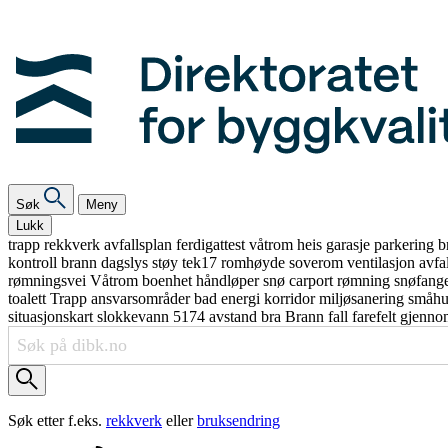
Søk
Meny
Lukk
trapp
rekkverk
avfallsplan
ferdigattest
våtrom
heis
garasje
parkering
b
kontroll
brann
dagslys
støy
tek17
romhøyde
soverom
ventilasjon
avfa
rømningsvei
Våtrom
boenhet
håndløper
snø
carport
rømning
snøfang
toalett
Trapp
ansvarsområder
bad
energi
korridor
miljøsanering
småh
situasjonskart
slokkevann
5174
avstand
bra
Brann
fall
farefelt
gjenno
Søk etter f.eks.
rekkverk
eller
bruksendring