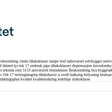
ruksendring
vindu
tiltaksklasse
rampe
bod
nabovarsel
selvbygger
unive
ll
ildsted
lys
tek 17
ombruk
pipe
tiltaksklasser
dispensasjon
hovedomby
er
teknisk rom
5153
ansvarsrett
brannklasse
Bruksendring
bya
byggesø
us
Tek 17
terrenginngrep
tiltakshaver
u-verdi
balkong
belysning
bruksa
mføringsplan
kvalitet
kvalitetssikring
ledelinje
risikoklasse