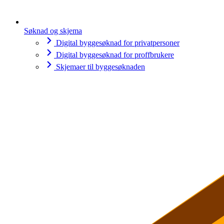
Søknad og skjema
Digital byggesøknad for privatpersoner
Digital byggesøknad for proffbrukere
Skjemaer til byggesøknaden