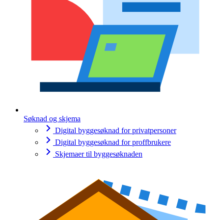
Søknad og skjema
Digital byggesøknad for privatpersoner
Digital byggesøknad for proffbrukere
Skjemaer til byggesøknaden