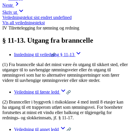
Neste
Skriv ut
Veiledningstekst sist endret undefined
Vis all veiledningstekst
IV Tilrettelegging for rømning og redning
§ 11-13. Utgang fra branncelle
Innledning til veiledning § 11-13
(1) Fra branncelle skal det minst være én utgang til sikkert sted, eller
utganger til to uavhengige rømningsveier eller én utgang til
rømningsvei som har to alternative rømningsretninger som fører
videre til uavhengige rømningsveier eller sikre steder.
Veiledning til første ledd
(2) Brannceller i byggverk i risikoklasse 4 med inntil 8 etasjer kan
ha utgang til ett trapperom utført som rømningsvei. For boenheter
forutsettes at minst ett vindu eller balkong er tilgjengelig for
rednings- og slokkeinnsats, jf. § 11-17.
Veiledning til annet ledd