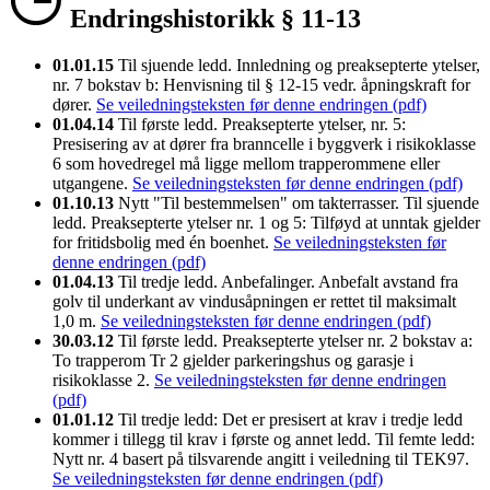
Endringshistorikk § 11-13
01.01.15
Til sjuende ledd. Innledning og preaksepterte ytelser,
nr. 7 bokstav b: Henvisning til § 12-15 vedr. åpningskraft for
dører.
Se veiledningsteksten før denne endringen (pdf)
01.04.14
Til første ledd. Preaksepterte ytelser, nr. 5:
Presisering av at dører fra branncelle i byggverk i risikoklasse
6 som hovedregel må ligge mellom trapperommene eller
utgangene.
Se veiledningsteksten før denne endringen (pdf)
01.10.13
Nytt "Til bestemmelsen" om takterrasser. Til sjuende
ledd. Preaksepterte ytelser nr. 1 og 5: Tilføyd at unntak gjelder
for fritidsbolig med én boenhet.
Se veiledningsteksten før
denne endringen (pdf)
01.04.13
Til tredje ledd. Anbefalinger. Anbefalt avstand fra
golv til underkant av vindusåpningen er rettet til maksimalt
1,0 m.
Se veiledningsteksten før denne endringen (pdf)
30.03.12
Til første ledd. Preaksepterte ytelser nr. 2 bokstav a:
To trapperom Tr 2 gjelder parkeringshus og garasje i
risikoklasse 2.
Se veiledningsteksten før denne endringen
(pdf)
01.01.12
Til tredje ledd: Det er presisert at krav i tredje ledd
kommer i tillegg til krav i første og annet ledd. Til femte ledd:
Nytt nr. 4 basert på tilsvarende angitt i veiledning til TEK97.
Se veiledningsteksten før denne endringen (pdf)