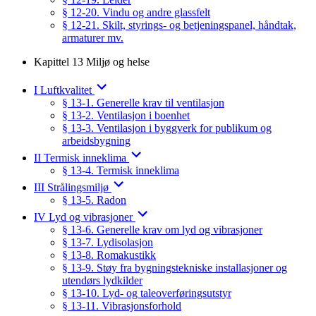
§ 12-20. Vindu og andre glassfelt
§ 12-21. Skilt, styrings- og betjeningspanel, håndtak,
armaturer mv.
Kapittel 13 Miljø og helse
I Luftkvalitet
§ 13-1. Generelle krav til ventilasjon
§ 13-2. Ventilasjon i boenhet
§ 13-3. Ventilasjon i byggverk for publikum og
arbeidsbygning
II Termisk inneklima
§ 13-4. Termisk inneklima
III Strålingsmiljø
§ 13-5. Radon
IV Lyd og vibrasjoner
§ 13-6. Generelle krav om lyd og vibrasjoner
§ 13-7. Lydisolasjon
§ 13-8. Romakustikk
§ 13-9. Støy fra bygningstekniske installasjoner og
utendørs lydkilder
§ 13-10. Lyd- og taleoverføringsutstyr
§ 13-11. Vibrasjonsforhold