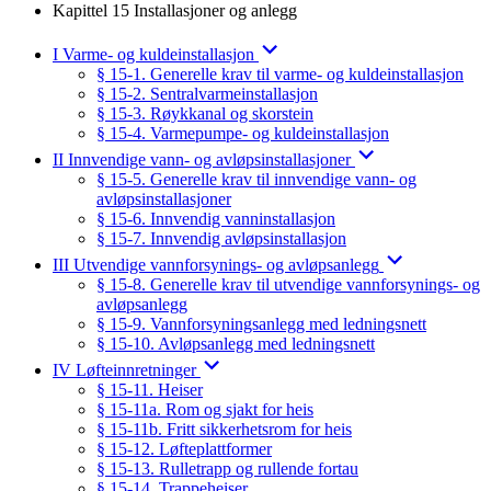
Kapittel 15 Installasjoner og anlegg
I Varme- og kuldeinstallasjon
§ 15-1. Generelle krav til varme- og kuldeinstallasjon
§ 15-2. Sentralvarmeinstallasjon
§ 15-3. Røykkanal og skorstein
§ 15-4. Varmepumpe- og kuldeinstallasjon
II Innvendige vann- og avløpsinstallasjoner
§ 15-5. Generelle krav til innvendige vann- og
avløpsinstallasjoner
§ 15-6. Innvendig vanninstallasjon
§ 15-7. Innvendig avløpsinstallasjon
III Utvendige vannforsynings- og avløpsanlegg
§ 15-8. Generelle krav til utvendige vannforsynings- og
avløpsanlegg
§ 15-9. Vannforsyningsanlegg med ledningsnett
§ 15-10. Avløpsanlegg med ledningsnett
IV Løfteinnretninger
§ 15-11. Heiser
§ 15-11a. Rom og sjakt for heis
§ 15-11b. Fritt sikkerhetsrom for heis
§ 15-12. Løfteplattformer
§ 15-13. Rulletrapp og rullende fortau
§ 15-14. Trappeheiser