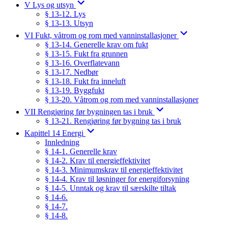
V Lys og utsyn
§ 13-12. Lys
§ 13-13. Utsyn
VI Fukt, våtrom og rom med vanninstallasjoner
§ 13-14. Generelle krav om fukt
§ 13-15. Fukt fra grunnen
§ 13-16. Overflatevann
§ 13-17. Nedbør
§ 13-18. Fukt fra inneluft
§ 13-19. Byggfukt
§ 13-20. Våtrom og rom med vanninstallasjoner
VII Rengjøring før bygningen tas i bruk
§ 13-21. Rengjøring før bygning tas i bruk
Kapittel 14 Energi
Innledning
§ 14-1. Generelle krav
§ 14-2. Krav til energieffektivitet
§ 14-3. Minimumskrav til energieffektivitet
§ 14-4. Krav til løsninger for energiforsyning
§ 14-5. Unntak og krav til særskilte tiltak
§ 14-6.
§ 14-7.
§ 14-8.