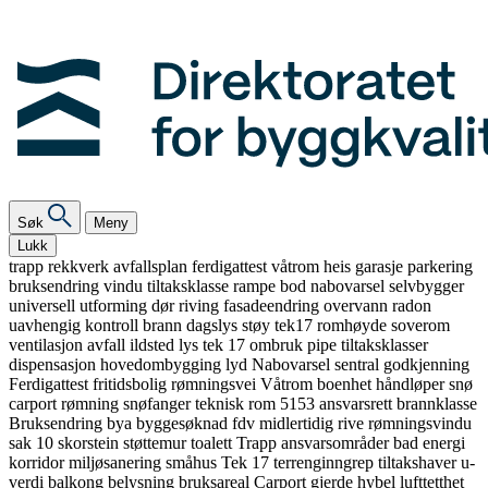
Søk
Meny
Lukk
trapp
rekkverk
avfallsplan
ferdigattest
våtrom
heis
garasje
parkering
bruksendring
vindu
tiltaksklasse
rampe
bod
nabovarsel
selvbygger
universell utforming
dør
riving
fasadeendring
overvann
radon
uavhengig kontroll
brann
dagslys
støy
tek17
romhøyde
soverom
ventilasjon
avfall
ildsted
lys
tek 17
ombruk
pipe
tiltaksklasser
dispensasjon
hovedombygging
lyd
Nabovarsel
sentral godkjenning
Ferdigattest
fritidsbolig
rømningsvei
Våtrom
boenhet
håndløper
snø
carport
rømning
snøfanger
teknisk rom
5153
ansvarsrett
brannklasse
Bruksendring
bya
byggesøknad
fdv
midlertidig
rive
rømningsvindu
sak 10
skorstein
støttemur
toalett
Trapp
ansvarsområder
bad
energi
korridor
miljøsanering
småhus
Tek 17
terrenginngrep
tiltakshaver
u-
verdi
balkong
belysning
bruksareal
Carport
gjerde
hybel
lufttetthet