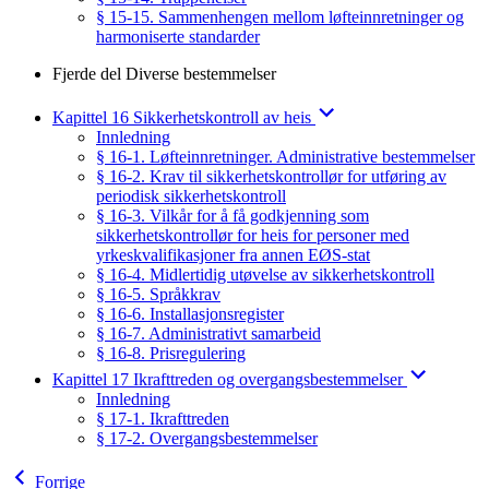
§ 15-15. Sammenhengen mellom løfteinnretninger og
harmoniserte standarder
Fjerde del Diverse bestemmelser
Kapittel 16 Sikkerhetskontroll av heis
Innledning
§ 16-1. Løfteinnretninger. Administrative bestemmelser
§ 16-2. Krav til sikkerhetskontrollør for utføring av
periodisk sikkerhetskontroll
§ 16-3. Vilkår for å få godkjenning som
sikkerhetskontrollør for heis for personer med
yrkeskvalifikasjoner fra annen EØS-stat
§ 16-4. Midlertidig utøvelse av sikkerhetskontroll
§ 16-5. Språkkrav
§ 16-6. Installasjonsregister
§ 16-7. Administrativt samarbeid
§ 16-8. Prisregulering
Kapittel 17 Ikrafttreden og overgangsbestemmelser
Innledning
§ 17-1. Ikrafttreden
§ 17-2. Overgangsbestemmelser
Forrige