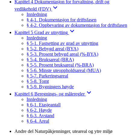
Kapittel 4 Dokumentasjon for forvaltning, drift og
vedlikehold (FDV)
Innledning
§ 4-1. Dokumentasjon for driftsfasen
§ 4-2. Oppbevaring av dokumentasjon for driftsfasen
Kapittel 5 Grad av utnytting
Innledning
§ 5-1. Fastsetting av grad av utnytting
§ 5-2. Bebygd areal (BYA)
§ 5-3. Prosent bebygd areal (%-BYA)
§ 5-4. Bruksareal (BRA)
§ 5-5. Prosent bruksareal (%-BRA)
§ 5-6. Minste uteoppholdsareal (MUA)
§ 5-7. Parkeringsareal
§ 5-8. Tomt
§ 5-9. Bygningers høyde
Kapittel 6 Beregnings- og måleregler
Innledning
§ 6-1. Etasjeantall
§ 6-2. Høyde
§ 6-3. Avstand
§ 6-4. Areal
Andre del Naturpåkjenninger, uteareal og ytre miljø