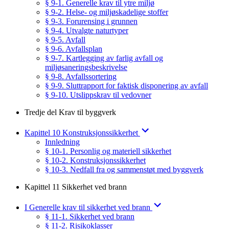
§ 9-1. Generelle krav til ytre miljø
§ 9-2. Helse- og miljøskadelige stoffer
§ 9-3. Forurensing i grunnen
§ 9-4. Utvalgte naturtyper
§ 9-5. Avfall
§ 9-6. Avfallsplan
§ 9-7. Kartlegging av farlig avfall og
miljøsaneringsbeskrivelse
§ 9-8. Avfallssortering
§ 9-9. Sluttrapport for faktisk disponering av avfall
§ 9-10. Utslippskrav til vedovner
Tredje del Krav til byggverk
Kapittel 10 Konstruksjonssikkerhet
Innledning
§ 10-1. Personlig og materiell sikkerhet
§ 10-2. Konstruksjonssikkerhet
§ 10-3. Nedfall fra og sammenstøt med byggverk
Kapittel 11 Sikkerhet ved brann
I Generelle krav til sikkerhet ved brann
§ 11-1. Sikkerhet ved brann
§ 11-2. Risikoklasser