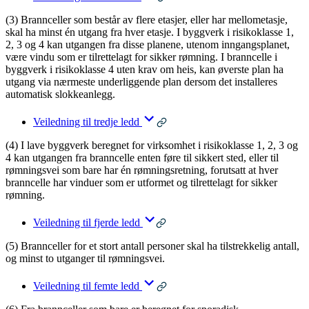
(3) Brannceller som består av flere etasjer, eller har mellometasje,
skal ha minst én utgang fra hver etasje. I byggverk i risikoklasse 1,
2, 3 og 4 kan utgangen fra disse planene, utenom inngangsplanet,
være vindu som er tilrettelagt for sikker rømning. I branncelle i
byggverk i risikoklasse 4 uten krav om heis, kan øverste plan ha
utgang via nærmeste underliggende plan dersom det installeres
automatisk slokkeanlegg.
Veiledning til tredje ledd
(4) I lave byggverk beregnet for virksomhet i risikoklasse 1, 2, 3 og
4 kan utgangen fra branncelle enten føre til sikkert sted, eller til
rømningsvei som bare har én rømningsretning, forutsatt at hver
branncelle har vinduer som er utformet og tilrettelagt for sikker
rømning.
Veiledning til fjerde ledd
(5) Brannceller for et stort antall personer skal ha tilstrekkelig antall,
og minst to utganger til rømningsvei.
Veiledning til femte ledd