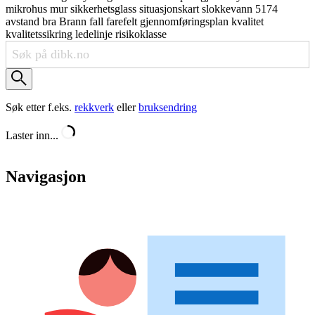
mikrohus
mur
sikkerhetsglass
situasjonskart
slokkevann
5174
avstand
bra
Brann
fall
farefelt
gjennomføringsplan
kvalitet
kvalitetssikring
ledelinje
risikoklasse
Søk etter f.eks.
rekkverk
eller
bruksendring
Laster inn...
Navigasjon