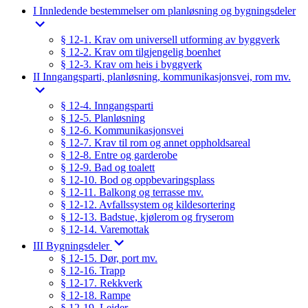
I Innledende bestemmelser om planløsning og bygningsdeler
§ 12-1. Krav om universell utforming av byggverk
§ 12-2. Krav om tilgjengelig boenhet
§ 12-3. Krav om heis i byggverk
II Inngangsparti, planløsning, kommunikasjonsvei, rom mv.
§ 12-4. Inngangsparti
§ 12-5. Planløsning
§ 12-6. Kommunikasjonsvei
§ 12-7. Krav til rom og annet oppholdsareal
§ 12-8. Entre og garderobe
§ 12-9. Bad og toalett
§ 12-10. Bod og oppbevaringsplass
§ 12-11. Balkong og terrasse mv.
§ 12-12. Avfallssystem og kildesortering
§ 12-13. Badstue, kjølerom og fryserom
§ 12-14. Varemottak
III Bygningsdeler
§ 12-15. Dør, port mv.
§ 12-16. Trapp
§ 12-17. Rekkverk
§ 12-18. Rampe
§ 12-19. Leider