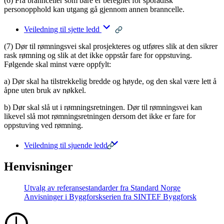
(6) Fra brannceller som bare er beregnet for sporadisk
personopphold kan utgang gå gjennom annen branncelle.
Veiledning til sjette ledd
(7) Dør til rømningsvei skal prosjekteres og utføres slik at den sikrer
rask rømning og slik at det ikke oppstår fare for oppstuving.
Følgende skal minst være oppfylt:
a) Dør skal ha tilstrekkelig bredde og høyde, og den skal være lett å
åpne uten bruk av nøkkel.
b) Dør skal slå ut i rømningsretningen. Dør til rømningsvei kan
likevel slå mot rømningsretningen dersom det ikke er fare for
oppstuving ved rømning.
Veiledning til sjuende ledd
Henvisninger
Utvalg av referansestandarder fra Standard Norge
Anvisninger i Byggforskserien fra SINTEF Byggforsk