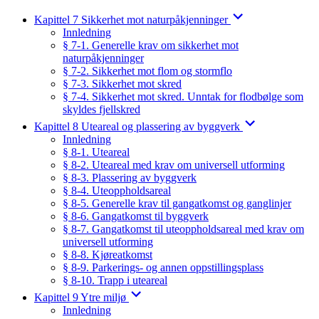
Kapittel 7 Sikkerhet mot naturpåkjenninger
Innledning
§ 7-1. Generelle krav om sikkerhet mot
naturpåkjenninger
§ 7-2. Sikkerhet mot flom og stormflo
§ 7-3. Sikkerhet mot skred
§ 7-4. Sikkerhet mot skred. Unntak for flodbølge som
skyldes fjellskred
Kapittel 8 Uteareal og plassering av byggverk
Innledning
§ 8-1. Uteareal
§ 8-2. Uteareal med krav om universell utforming
§ 8-3. Plassering av byggverk
§ 8-4. Uteoppholdsareal
§ 8-5. Generelle krav til gangatkomst og ganglinjer
§ 8-6. Gangatkomst til byggverk
§ 8-7. Gangatkomst til uteoppholdsareal med krav om
universell utforming
§ 8-8. Kjøreatkomst
§ 8-9. Parkerings- og annen oppstillingsplass
§ 8-10. Trapp i uteareal
Kapittel 9 Ytre miljø
Innledning