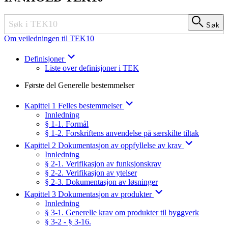
Søk
Søk
Om veiledningen til TEK10
Definisjoner
Liste over definisjoner i TEK
Første del Generelle bestemmelser
Kapittel 1 Felles bestemmelser
Innledning
§ 1-1. Formål
§ 1-2. Forskriftens anvendelse på særskilte tiltak
Kapittel 2 Dokumentasjon av oppfyllelse av krav
Innledning
§ 2-1. Verifikasjon av funksjonskrav
§ 2-2. Verifikasjon av ytelser
§ 2-3. Dokumentasjon av løsninger
Kapittel 3 Dokumentasjon av produkter
Innledning
§ 3-1. Generelle krav om produkter til byggverk
§ 3-2 - § 3-16.