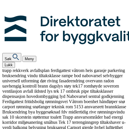
Søk
Meny
Lukk
trapp
rekkverk
avfallsplan
ferdigattest
våtrom
heis
garasje
parkering
bruksendring
vindu
tiltaksklasse
rampe
bod
nabovarsel
selvbygger
universell utforming
dør
riving
fasadeendring
overvann
radon
uavhengig kontroll
brann
dagslys
støy
tek17
romhøyde
soverom
ventilasjon
avfall
ildsted
lys
tek 17
ombruk
pipe
tiltaksklasser
dispensasjon
hovedombygging
lyd
Nabovarsel
sentral godkjenning
Ferdigattest
fritidsbolig
rømningsvei
Våtrom
boenhet
håndløper
snø
carport
rømning
snøfanger
teknisk rom
5153
ansvarsrett
brannklasse
Bruksendring
bya
byggesøknad
fdv
midlertidig
rive
rømningsvindu
sak 10
skorstein
støttemur
toalett
Trapp
ansvarsområder
bad
energi
korridor
miljøsanering
småhus
Tek 17
terrenginngrep
tiltakshaver
u-
verdi
balkong
belysning
bruksareal
Carport
gjerde
hybel
lufttetthet