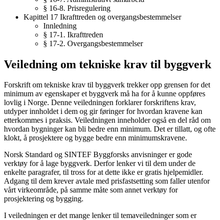
§ 16-8. Prisregulering
Kapittel 17 Ikrafttreden og overgangsbestemmelser
Innledning
§ 17-1. Ikrafttreden
§ 17-2. Overgangsbestemmelser
Veiledning om tekniske krav til byggverk
Forskrift om tekniske krav til byggverk trekker opp grensen for det
minimum av egenskaper et byggverk må ha for å kunne oppføres
lovlig i Norge. Denne veiledningen forklarer forskriftens krav,
utdyper innholdet i dem og gir føringer for hvordan kravene kan
etterkommes i praksis. Veiledningen inneholder også en del råd om
hvordan bygninger kan bli bedre enn minimum. Det er tillatt, og ofte
klokt, å prosjektere og bygge bedre enn minimumskravene.
Norsk Standard og SINTEF Byggforsks anvisninger er gode
verktøy for å lage byggverk. Derfor lenker vi til dem under de
enkelte paragrafer, til tross for at dette ikke er gratis hjelpemidler.
Adgang til dem krever avtale med prisfastsetting som faller utenfor
vårt virkeområde, på samme måte som annet verktøy for
prosjektering og bygging.
I veiledningen er det mange lenker til temaveiledninger som er