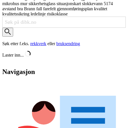
mikrohus
mur
sikkerhetsglass
situasjonskart
slokkevann
5174
avstand
bra
Brann
fall
farefelt
gjennomføringsplan
kvalitet
kvalitetssikring
ledelinje
risikoklasse
Søk etter f.eks.
rekkverk
eller
bruksendring
Laster inn...
Navigasjon