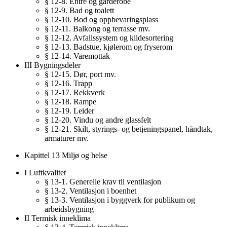
§ 12-8. Entre og garderobe
§ 12-9. Bad og toalett
§ 12-10. Bod og oppbevaringsplass
§ 12-11. Balkong og terrasse mv.
§ 12-12. Avfallssystem og kildesortering
§ 12-13. Badstue, kjølerom og fryserom
§ 12-14. Varemottak
III Bygningsdeler
§ 12-15. Dør, port mv.
§ 12-16. Trapp
§ 12-17. Rekkverk
§ 12-18. Rampe
§ 12-19. Leider
§ 12-20. Vindu og andre glassfelt
§ 12-21. Skilt, styrings- og betjeningspanel, håndtak,
armaturer mv.
Kapittel 13 Miljø og helse
I Luftkvalitet
§ 13-1. Generelle krav til ventilasjon
§ 13-2. Ventilasjon i boenhet
§ 13-3. Ventilasjon i byggverk for publikum og
arbeidsbygning
II Termisk inneklima