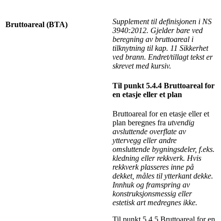
Supplement til definisjonen i NS
Bruttoareal (BTA)
3940:2012. Gjelder bare ved
beregning av bruttoareal i
tilknytning til kap. 11 Sikkerhet
ved brann. Endret/tillagt tekst er
skrevet med kursiv.
Til punkt 5.4.4 Bruttoareal for
en etasje eller et plan
Bruttoareal for en etasje eller et
plan beregnes fra
utvendig
avsluttende overflate av
yttervegg eller andre
omsluttende bygningsdeler, f.eks.
kledning eller rekkverk. Hvis
rekkverk plasseres inne på
dekket, måles til ytterkant dekke.
Innhuk og framspring av
konstruksjonsmessig eller
estetisk art medregnes ikke.
Til punkt 5.4.5 Bruttoareal for en