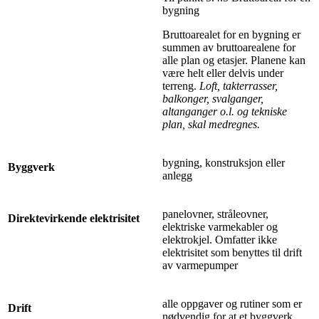
bygning
Bruttoarealet for en bygning er
summen av bruttoarealene for
alle plan og etasjer. Planene kan
være helt eller delvis under
terreng.
Loft, takterrasser,
balkonger, svalganger,
altanganger o.l. og tekniske
plan, skal medregnes.
bygning, konstruksjon eller
Byggverk
anlegg
panelovner, stråleovner,
Direktevirkende elektrisitet
elektriske varmekabler og
elektrokjel. Omfatter ikke
elektrisitet som benyttes til drift
av varmepumper
alle oppgaver og rutiner som er
Drift
nødvendig for at et byggverk