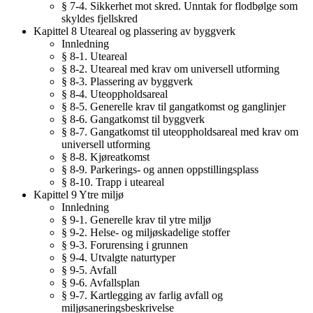
§ 7-4. Sikkerhet mot skred. Unntak for flodbølge som
skyldes fjellskred
Kapittel 8 Uteareal og plassering av byggverk
Innledning
§ 8-1. Uteareal
§ 8-2. Uteareal med krav om universell utforming
§ 8-3. Plassering av byggverk
§ 8-4. Uteoppholdsareal
§ 8-5. Generelle krav til gangatkomst og ganglinjer
§ 8-6. Gangatkomst til byggverk
§ 8-7. Gangatkomst til uteoppholdsareal med krav om
universell utforming
§ 8-8. Kjøreatkomst
§ 8-9. Parkerings- og annen oppstillingsplass
§ 8-10. Trapp i uteareal
Kapittel 9 Ytre miljø
Innledning
§ 9-1. Generelle krav til ytre miljø
§ 9-2. Helse- og miljøskadelige stoffer
§ 9-3. Forurensing i grunnen
§ 9-4. Utvalgte naturtyper
§ 9-5. Avfall
§ 9-6. Avfallsplan
§ 9-7. Kartlegging av farlig avfall og
miljøsaneringsbeskrivelse