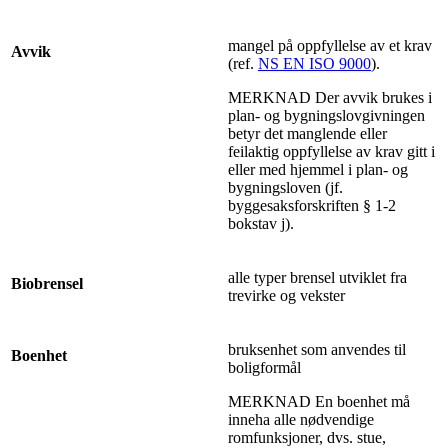
mangel på oppfyllelse av et krav
Avvik
(ref.
NS EN ISO 9000
).
MERKNAD Der avvik brukes i
plan- og bygningslovgivningen
betyr det manglende eller
feilaktig oppfyllelse av krav gitt i
eller med hjemmel i plan- og
bygningsloven (jf.
byggesaksforskriften § 1-2
bokstav j).
alle typer brensel utviklet fra
Biobrensel
trevirke og vekster
bruksenhet som anvendes til
Boenhet
boligformål
MERKNAD En boenhet må
inneha alle nødvendige
romfunksjoner, dvs. stue,