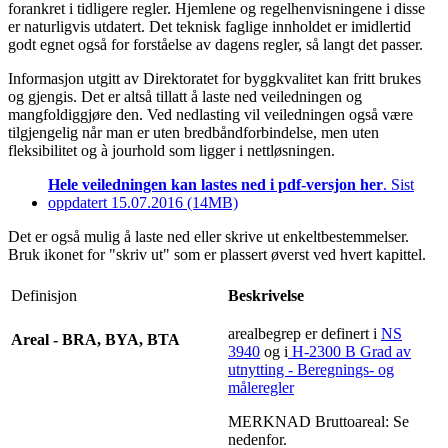
forankret i tidligere regler. Hjemlene og regelhenvisningene i disse
er naturligvis utdatert. Det teknisk faglige innholdet er imidlertid
godt egnet også for forståelse av dagens regler, så langt det passer.
Informasjon utgitt av Direktoratet for byggkvalitet kan fritt brukes
og gjengis. Det er altså tillatt å laste ned veiledningen og
mangfoldiggjøre den. Ved nedlasting vil veiledningen også være
tilgjengelig når man er uten bredbåndforbindelse, men uten
fleksibilitet og à jourhold som ligger i nettløsningen.
Hele veiledningen kan lastes ned i pdf-versjon her
. Sist
oppdatert 15.07.2016 (14MB)
Det er også mulig å laste ned eller skrive ut enkeltbestemmelser.
Bruk ikonet for "skriv ut" som er plassert øverst ved hvert kapittel.
Definisjon
Beskrivelse
arealbegrep er definert i
NS
Areal - BRA, BYA, BTA
3940
og i
H-2300 B Grad av
utnytting - Beregnings- og
måleregler
MERKNAD Bruttoareal: Se
nedenfor.