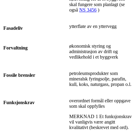
skal fungere som planlagt (se
også
NS 3456
)
ytterflate av en yttervegg
Fasadeliv
økonomisk styring og
Forvaltning
administrasjon av drift og
vedlikehold i et byggverk
petroleumsprodukter som
Fossile brensler
mineralsk fyringsolje, parafin,
kull, koks, naturgass, propan o.l.
overordnet formål eller oppgave
Funksjonskrav
som skal oppfylles
MERKNAD 1 Et funksjonskrav
vil vanligvis være angitt
kvalitativt (beskrevet med ord).