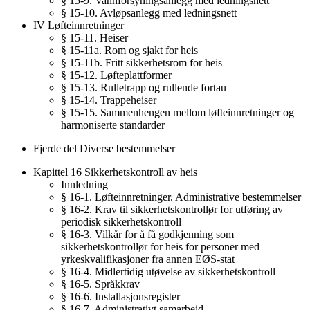
§ 15-9. Vannforsyningsanlegg med ledningsnett
§ 15-10. Avløpsanlegg med ledningsnett
IV Løfteinnretninger
§ 15-11. Heiser
§ 15-11a. Rom og sjakt for heis
§ 15-11b. Fritt sikkerhetsrom for heis
§ 15-12. Løfteplattformer
§ 15-13. Rulletrapp og rullende fortau
§ 15-14. Trappeheiser
§ 15-15. Sammenhengen mellom løfteinnretninger og
harmoniserte standarder
Fjerde del Diverse bestemmelser
Kapittel 16 Sikkerhetskontroll av heis
Innledning
§ 16-1. Løfteinnretninger. Administrative bestemmelser
§ 16-2. Krav til sikkerhetskontrollør for utføring av
periodisk sikkerhetskontroll
§ 16-3. Vilkår for å få godkjenning som
sikkerhetskontrollør for heis for personer med
yrkeskvalifikasjoner fra annen EØS-stat
§ 16-4. Midlertidig utøvelse av sikkerhetskontroll
§ 16-5. Språkkrav
§ 16-6. Installasjonsregister
§ 16-7. Administrativt samarbeid