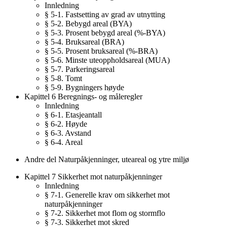
Innledning
§ 5-1. Fastsetting av grad av utnytting
§ 5-2. Bebygd areal (BYA)
§ 5-3. Prosent bebygd areal (%-BYA)
§ 5-4. Bruksareal (BRA)
§ 5-5. Prosent bruksareal (%-BRA)
§ 5-6. Minste uteoppholdsareal (MUA)
§ 5-7. Parkeringsareal
§ 5-8. Tomt
§ 5-9. Bygningers høyde
Kapittel 6 Beregnings- og måleregler
Innledning
§ 6-1. Etasjeantall
§ 6-2. Høyde
§ 6-3. Avstand
§ 6-4. Areal
Andre del Naturpåkjenninger, uteareal og ytre miljø
Kapittel 7 Sikkerhet mot naturpåkjenninger
Innledning
§ 7-1. Generelle krav om sikkerhet mot
naturpåkjenninger
§ 7-2. Sikkerhet mot flom og stormflo
§ 7-3. Sikkerhet mot skred