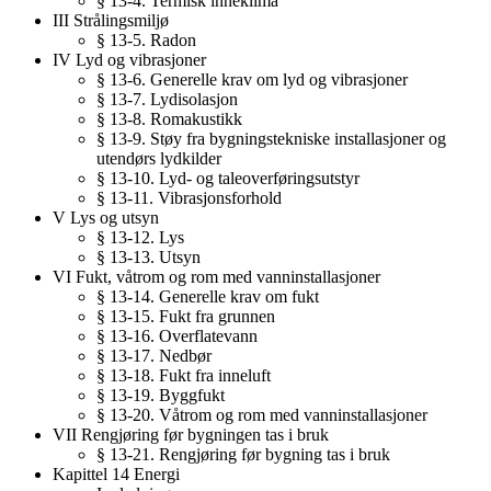
§ 13-4. Termisk inneklima
III Strålingsmiljø
§ 13-5. Radon
IV Lyd og vibrasjoner
§ 13-6. Generelle krav om lyd og vibrasjoner
§ 13-7. Lydisolasjon
§ 13-8. Romakustikk
§ 13-9. Støy fra bygningstekniske installasjoner og
utendørs lydkilder
§ 13-10. Lyd- og taleoverføringsutstyr
§ 13-11. Vibrasjonsforhold
V Lys og utsyn
§ 13-12. Lys
§ 13-13. Utsyn
VI Fukt, våtrom og rom med vanninstallasjoner
§ 13-14. Generelle krav om fukt
§ 13-15. Fukt fra grunnen
§ 13-16. Overflatevann
§ 13-17. Nedbør
§ 13-18. Fukt fra inneluft
§ 13-19. Byggfukt
§ 13-20. Våtrom og rom med vanninstallasjoner
VII Rengjøring før bygningen tas i bruk
§ 13-21. Rengjøring før bygning tas i bruk
Kapittel 14 Energi