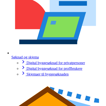
Søknad og skjema
Digital byggesøknad for privatpersoner
Digital byggesøknad for proffbrukere
Skjemaer til byggesøknaden