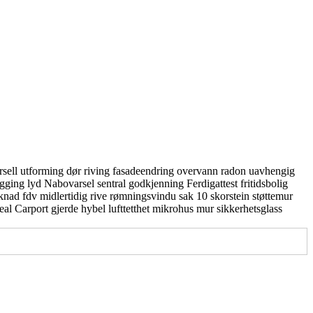
rsell utforming
dør
riving
fasadeendring
overvann
radon
uavhengig
gging
lyd
Nabovarsel
sentral godkjenning
Ferdigattest
fritidsbolig
knad
fdv
midlertidig
rive
rømningsvindu
sak 10
skorstein
støttemur
real
Carport
gjerde
hybel
lufttetthet
mikrohus
mur
sikkerhetsglass