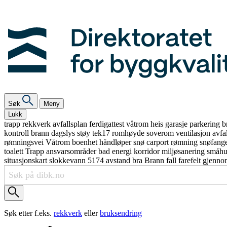
Søk
Meny
Lukk
trapp
rekkverk
avfallsplan
ferdigattest
våtrom
heis
garasje
parkering
b
kontroll
brann
dagslys
støy
tek17
romhøyde
soverom
ventilasjon
avfa
rømningsvei
Våtrom
boenhet
håndløper
snø
carport
rømning
snøfang
toalett
Trapp
ansvarsområder
bad
energi
korridor
miljøsanering
småh
situasjonskart
slokkevann
5174
avstand
bra
Brann
fall
farefelt
gjenno
Søk etter f.eks.
rekkverk
eller
bruksendring