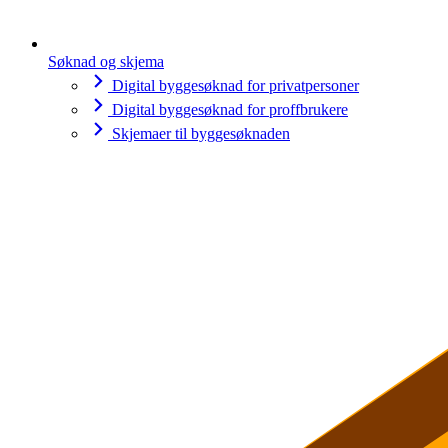
Søknad og skjema
Digital byggesøknad for privatpersoner
Digital byggesøknad for proffbrukere
Skjemaer til byggesøknaden