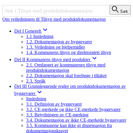
Søk
Søk
Om veiledningen til Tilsyn med produktdokumentasjon
Del I Generelt
1.1 Innledning
1.2. Dokumentasjon av byggevarer
1.3. Veiledning og hjelpemidler
1.4. Kommunens tilsyn og direktoratets tilsyn
Del II Kommunens tilsyn med produkter
2.1. Omfanget av kommunenes tilsyn med
produktdokumentasjon
2.2. Dokumentasjon skal foreligge i tiltaket
2.3. Språk
Del III Grunnleggende regler om produktdokumentasjon av
byggevarer
Innledning
3.1. Definisjon av byggevarer
3.2. CE-merkede og ikke CE-merkede byggevarer
3.3. Betydningen av CE-merking
3.4. Dokumentasjon av ikke CE-merkede byggevarer
3.5. Kommunene kan ikke gi dispensasjon fra
dokumentasjonskravet