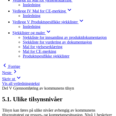
Vedlegg III Mal for ytelseserklæring
Innledning
Vedlegg IV Mal for CE-merking
Innledning
Vedlegg V Produktspesifikke sjekklister
Innledning
Sjekklister og maler
Sjekkliste for innsamling av produktdokumentasjon
Sjekkliste for vurdering av dokumentasjon
Mal for ytelseserklæring
Mal for CE-merking
Produktspesifikke sjekklister
Forrige
Neste
Skriv ut
Vis all veiledningstekst
Del V Gjennomføring av kommunens tilsyn
5.1. Ulike tilsynsnivåer
Tilsyn kan føres på ulike nivåer avhengig av kommunens
tilsynsstrategi og ressurs- og kompetansesituasjon. Nivå 1 beskriver