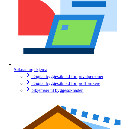
Søknad og skjema
Digital byggesøknad for privatpersoner
Digital byggesøknad for proffbrukere
Skjemaer til byggesøknaden