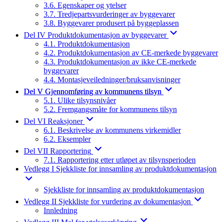
3.6. Egenskaper og ytelser
3.7. Tredjepartsvurderinger av byggevarer
3.8. Byggevarer produsert på byggeplassen
Del IV Produktdokumentasjon av byggevarer
4.1. Produktdokumentasjon
4.2. Produktdokumentasjon av CE-merkede byggevarer
4.3. Produktdokumentasjon av ikke CE-merkede
byggevarer
4.4. Montasjeveiledninger/bruksanvisninger
Del V Gjennomføring av kommunens tilsyn
5.1. Ulike tilsynsnivåer
5.2. Fremgangsmåte for kommunens tilsyn
Del VI Reaksjoner
6.1. Beskrivelse av kommunens virkemidler
6.2. Eksempler
Del VII Rapportering
7.1. Rapportering etter utløpet av tilsynsperioden
Vedlegg I Sjekkliste for innsamling av produktdokumentasjon
Sjekkliste for innsamling av produktdokumentasjon
Vedlegg II Sjekkliste for vurdering av dokumentasjon
Innledning