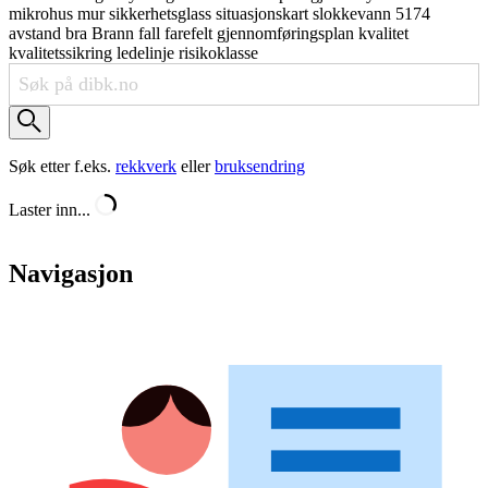
mikrohus
mur
sikkerhetsglass
situasjonskart
slokkevann
5174
avstand
bra
Brann
fall
farefelt
gjennomføringsplan
kvalitet
kvalitetssikring
ledelinje
risikoklasse
Søk etter f.eks.
rekkverk
eller
bruksendring
Laster inn...
Navigasjon