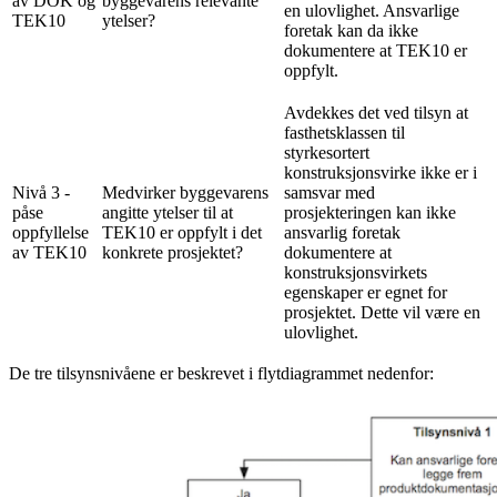
av DOK og
byggevarens relevante
en ulovlighet. Ansvarlige
TEK10
ytelser?
foretak kan da ikke
dokumentere at TEK10 er
oppfylt.
Avdekkes det ved tilsyn at
fasthetsklassen til
styrkesortert
konstruksjonsvirke ikke er i
Nivå 3 -
Medvirker byggevarens
samsvar med
påse
angitte ytelser til at
prosjekteringen kan ikke
oppfyllelse
TEK10 er oppfylt i det
ansvarlig foretak
av TEK10
konkrete prosjektet?
dokumentere at
konstruksjonsvirkets
egenskaper er egnet for
prosjektet. Dette vil være en
ulovlighet.
De tre tilsynsnivåene er beskrevet i flytdiagrammet nedenfor: