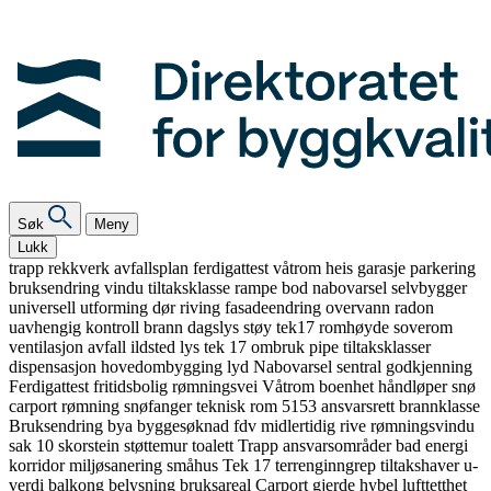
Søk
Meny
Lukk
trapp
rekkverk
avfallsplan
ferdigattest
våtrom
heis
garasje
parkering
bruksendring
vindu
tiltaksklasse
rampe
bod
nabovarsel
selvbygger
universell utforming
dør
riving
fasadeendring
overvann
radon
uavhengig kontroll
brann
dagslys
støy
tek17
romhøyde
soverom
ventilasjon
avfall
ildsted
lys
tek 17
ombruk
pipe
tiltaksklasser
dispensasjon
hovedombygging
lyd
Nabovarsel
sentral godkjenning
Ferdigattest
fritidsbolig
rømningsvei
Våtrom
boenhet
håndløper
snø
carport
rømning
snøfanger
teknisk rom
5153
ansvarsrett
brannklasse
Bruksendring
bya
byggesøknad
fdv
midlertidig
rive
rømningsvindu
sak 10
skorstein
støttemur
toalett
Trapp
ansvarsområder
bad
energi
korridor
miljøsanering
småhus
Tek 17
terrenginngrep
tiltakshaver
u-
verdi
balkong
belysning
bruksareal
Carport
gjerde
hybel
lufttetthet