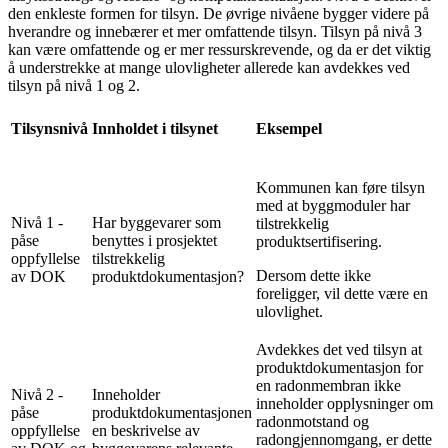
den enkleste formen for tilsyn. De øvrige nivåene bygger videre på
hverandre og innebærer et mer omfattende tilsyn. Tilsyn på nivå 3
kan være omfattende og er mer ressurskrevende, og da er det viktig
å understrekke at mange ulovligheter allerede kan avdekkes ved
tilsyn på nivå 1 og 2.
Tilsynsnivå
Innholdet i tilsynet
Eksempel
Kommunen kan føre tilsyn
med at byggmoduler har
Nivå 1 -
Har byggevarer som
tilstrekkelig
påse
benyttes i prosjektet
produktsertifisering.
oppfyllelse
tilstrekkelig
Dersom dette ikke
av DOK
produktdokumentasjon?
foreligger, vil dette være en
ulovlighet.
Avdekkes det ved tilsyn at
produktdokumentasjon for
en radonmembran ikke
Nivå 2 -
Inneholder
inneholder opplysninger om
påse
produktdokumentasjonen
radonmotstand og
oppfyllelse
en beskrivelse av
radongjennomgang, er dette