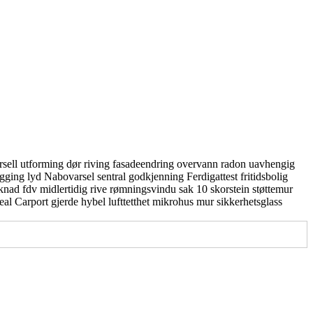
rsell utforming
dør
riving
fasadeendring
overvann
radon
uavhengig
gging
lyd
Nabovarsel
sentral godkjenning
Ferdigattest
fritidsbolig
knad
fdv
midlertidig
rive
rømningsvindu
sak 10
skorstein
støttemur
real
Carport
gjerde
hybel
lufttetthet
mikrohus
mur
sikkerhetsglass