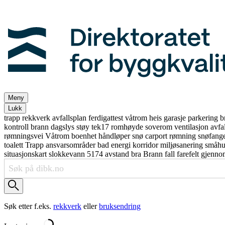
Meny
Lukk
trapp
rekkverk
avfallsplan
ferdigattest
våtrom
heis
garasje
parkering
b
kontroll
brann
dagslys
støy
tek17
romhøyde
soverom
ventilasjon
avfa
rømningsvei
Våtrom
boenhet
håndløper
snø
carport
rømning
snøfang
toalett
Trapp
ansvarsområder
bad
energi
korridor
miljøsanering
småh
situasjonskart
slokkevann
5174
avstand
bra
Brann
fall
farefelt
gjenno
Søk etter f.eks.
rekkverk
eller
bruksendring