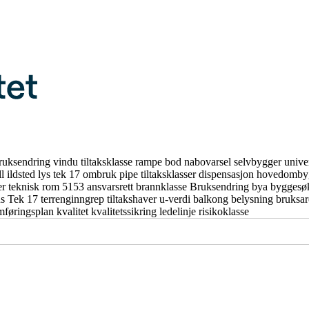
ruksendring
vindu
tiltaksklasse
rampe
bod
nabovarsel
selvbygger
unive
ll
ildsted
lys
tek 17
ombruk
pipe
tiltaksklasser
dispensasjon
hovedomby
er
teknisk rom
5153
ansvarsrett
brannklasse
Bruksendring
bya
byggesø
us
Tek 17
terrenginngrep
tiltakshaver
u-verdi
balkong
belysning
bruksa
mføringsplan
kvalitet
kvalitetssikring
ledelinje
risikoklasse