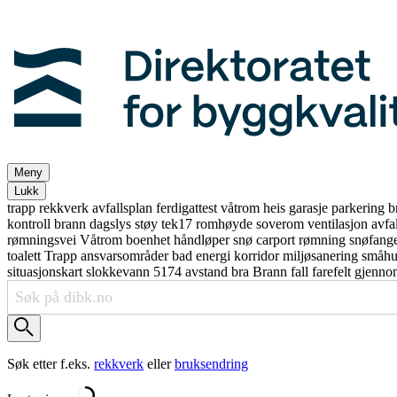
Meny
Lukk
trapp
rekkverk
avfallsplan
ferdigattest
våtrom
heis
garasje
parkering
b
kontroll
brann
dagslys
støy
tek17
romhøyde
soverom
ventilasjon
avfa
rømningsvei
Våtrom
boenhet
håndløper
snø
carport
rømning
snøfang
toalett
Trapp
ansvarsområder
bad
energi
korridor
miljøsanering
småh
situasjonskart
slokkevann
5174
avstand
bra
Brann
fall
farefelt
gjenno
Søk etter f.eks.
rekkverk
eller
bruksendring