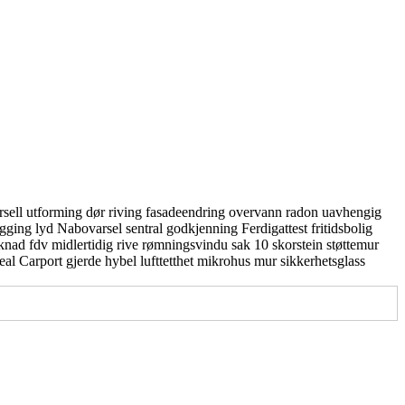
rsell utforming
dør
riving
fasadeendring
overvann
radon
uavhengig
gging
lyd
Nabovarsel
sentral godkjenning
Ferdigattest
fritidsbolig
knad
fdv
midlertidig
rive
rømningsvindu
sak 10
skorstein
støttemur
real
Carport
gjerde
hybel
lufttetthet
mikrohus
mur
sikkerhetsglass