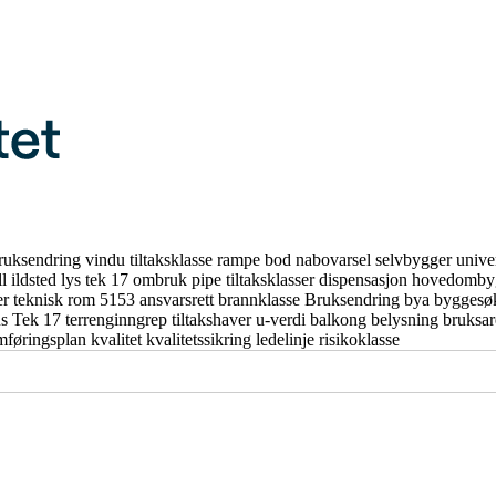
ruksendring
vindu
tiltaksklasse
rampe
bod
nabovarsel
selvbygger
unive
ll
ildsted
lys
tek 17
ombruk
pipe
tiltaksklasser
dispensasjon
hovedomby
er
teknisk rom
5153
ansvarsrett
brannklasse
Bruksendring
bya
byggesø
us
Tek 17
terrenginngrep
tiltakshaver
u-verdi
balkong
belysning
bruksa
mføringsplan
kvalitet
kvalitetssikring
ledelinje
risikoklasse