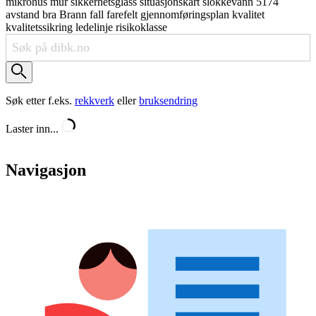
mikrohus
mur
sikkerhetsglass
situasjonskart
slokkevann
5174
avstand
bra
Brann
fall
farefelt
gjennomføringsplan
kvalitet
kvalitetssikring
ledelinje
risikoklasse
Søk etter f.eks.
rekkverk
eller
bruksendring
Laster inn...
Navigasjon