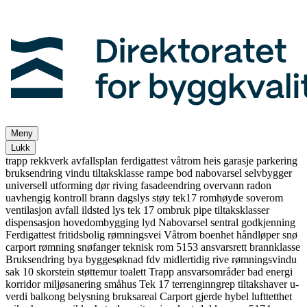
Meny
Lukk
trapp
rekkverk
avfallsplan
ferdigattest
våtrom
heis
garasje
parkering
bruksendring
vindu
tiltaksklasse
rampe
bod
nabovarsel
selvbygger
universell utforming
dør
riving
fasadeendring
overvann
radon
uavhengig kontroll
brann
dagslys
støy
tek17
romhøyde
soverom
ventilasjon
avfall
ildsted
lys
tek 17
ombruk
pipe
tiltaksklasser
dispensasjon
hovedombygging
lyd
Nabovarsel
sentral godkjenning
Ferdigattest
fritidsbolig
rømningsvei
Våtrom
boenhet
håndløper
snø
carport
rømning
snøfanger
teknisk rom
5153
ansvarsrett
brannklasse
Bruksendring
bya
byggesøknad
fdv
midlertidig
rive
rømningsvindu
sak 10
skorstein
støttemur
toalett
Trapp
ansvarsområder
bad
energi
korridor
miljøsanering
småhus
Tek 17
terrenginngrep
tiltakshaver
u-
verdi
balkong
belysning
bruksareal
Carport
gjerde
hybel
lufttetthet