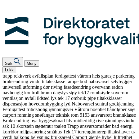
Søk
Meny
Lukk
trapp
rekkverk
avfallsplan
ferdigattest
våtrom
heis
garasje
parkering
bruksendring
vindu
tiltaksklasse
rampe
bod
nabovarsel
selvbygger
universell utforming
dør
riving
fasadeendring
overvann
radon
uavhengig kontroll
brann
dagslys
støy
tek17
romhøyde
soverom
ventilasjon
avfall
ildsted
lys
tek 17
ombruk
pipe
tiltaksklasser
dispensasjon
hovedombygging
lyd
Nabovarsel
sentral godkjenning
Ferdigattest
fritidsbolig
rømningsvei
Våtrom
boenhet
håndløper
snø
carport
rømning
snøfanger
teknisk rom
5153
ansvarsrett
brannklasse
Bruksendring
bya
byggesøknad
fdv
midlertidig
rive
rømningsvindu
sak 10
skorstein
støttemur
toalett
Trapp
ansvarsområder
bad
energi
korridor
miljøsanering
småhus
Tek 17
terrenginngrep
tiltakshaver
u-
verdi
balkong
belysning
bruksareal
Carport
gjerde
hybel
lufttetthet