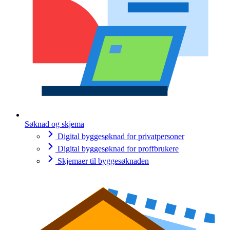
Søknad og skjema
Digital byggesøknad for privatpersoner
Digital byggesøknad for proffbrukere
Skjemaer til byggesøknaden