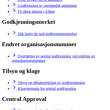
Godkjenning av utenlandsk utdanning
Få riktig tilgang i Altinn
Godkjenningsmerket
Slik laster du ned godkjenningsmerket
Endret organisasjonsnummer
Overføring av sentral godkjenning ved endring av
organisasjonsnummer
Tilsyn og klage
Tilsyn og tilbaketrekking av godkjenningen
Klagenemnda for sentral godkjenning
Central Approval