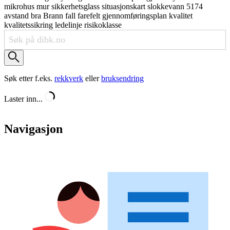
mikrohus
mur
sikkerhetsglass
situasjonskart
slokkevann
5174
avstand
bra
Brann
fall
farefelt
gjennomføringsplan
kvalitet
kvalitetssikring
ledelinje
risikoklasse
Søk etter f.eks.
rekkverk
eller
bruksendring
Laster inn...
Navigasjon