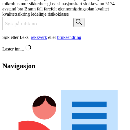
mikrohus
mur
sikkerhetsglass
situasjonskart
slokkevann
5174
avstand
bra
Brann
fall
farefelt
gjennomføringsplan
kvalitet
kvalitetssikring
ledelinje
risikoklasse
Søk etter f.eks.
rekkverk
eller
bruksendring
Laster inn...
Navigasjon