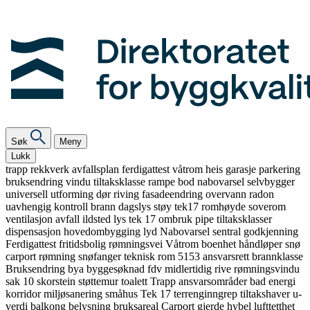
Søk
Meny
Lukk
trapp
rekkverk
avfallsplan
ferdigattest
våtrom
heis
garasje
parkering
bruksendring
vindu
tiltaksklasse
rampe
bod
nabovarsel
selvbygger
universell utforming
dør
riving
fasadeendring
overvann
radon
uavhengig kontroll
brann
dagslys
støy
tek17
romhøyde
soverom
ventilasjon
avfall
ildsted
lys
tek 17
ombruk
pipe
tiltaksklasser
dispensasjon
hovedombygging
lyd
Nabovarsel
sentral godkjenning
Ferdigattest
fritidsbolig
rømningsvei
Våtrom
boenhet
håndløper
snø
carport
rømning
snøfanger
teknisk rom
5153
ansvarsrett
brannklasse
Bruksendring
bya
byggesøknad
fdv
midlertidig
rive
rømningsvindu
sak 10
skorstein
støttemur
toalett
Trapp
ansvarsområder
bad
energi
korridor
miljøsanering
småhus
Tek 17
terrenginngrep
tiltakshaver
u-
verdi
balkong
belysning
bruksareal
Carport
gjerde
hybel
lufttetthet