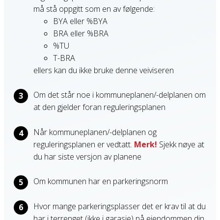
må stå oppgitt som en av følgende:
BYA eller %BYA
BRA eller %BRA
%TU
T-BRA
ellers kan du ikke bruke denne veiviseren
Om det står noe i kommuneplanen/-delplanen om
at den gjelder foran reguleringsplanen
Når kommuneplanen/-delplanen og
reguleringsplanen er vedtatt.
Merk!
Sjekk nøye at
du har siste versjon av planene
Om kommunen har en parkeringsnorm
Hvor mange parkeringsplasser det er krav til at du
har i terrenget (ikke i garasje) på eiendommen din,