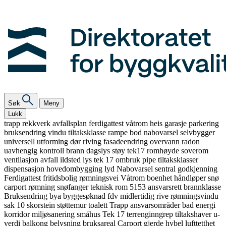
Søk
Meny
Lukk
trapp
rekkverk
avfallsplan
ferdigattest
våtrom
heis
garasje
parkering
bruksendring
vindu
tiltaksklasse
rampe
bod
nabovarsel
selvbygger
universell utforming
dør
riving
fasadeendring
overvann
radon
uavhengig kontroll
brann
dagslys
støy
tek17
romhøyde
soverom
ventilasjon
avfall
ildsted
lys
tek 17
ombruk
pipe
tiltaksklasser
dispensasjon
hovedombygging
lyd
Nabovarsel
sentral godkjenning
Ferdigattest
fritidsbolig
rømningsvei
Våtrom
boenhet
håndløper
snø
carport
rømning
snøfanger
teknisk rom
5153
ansvarsrett
brannklasse
Bruksendring
bya
byggesøknad
fdv
midlertidig
rive
rømningsvindu
sak 10
skorstein
støttemur
toalett
Trapp
ansvarsområder
bad
energi
korridor
miljøsanering
småhus
Tek 17
terrenginngrep
tiltakshaver
u-
verdi
balkong
belysning
bruksareal
Carport
gjerde
hybel
lufttetthet