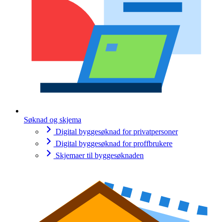
Søknad og skjema
Digital byggesøknad for privatpersoner
Digital byggesøknad for proffbrukere
Skjemaer til byggesøknaden