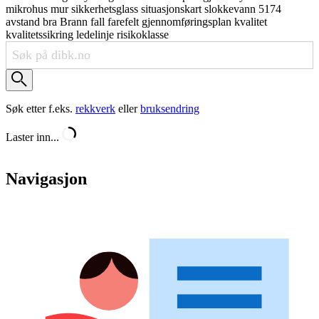
mikrohus
mur
sikkerhetsglass
situasjonskart
slokkevann
5174
avstand
bra
Brann
fall
farefelt
gjennomføringsplan
kvalitet
kvalitetssikring
ledelinje
risikoklasse
Søk etter f.eks.
rekkverk
eller
bruksendring
Laster inn...
Navigasjon