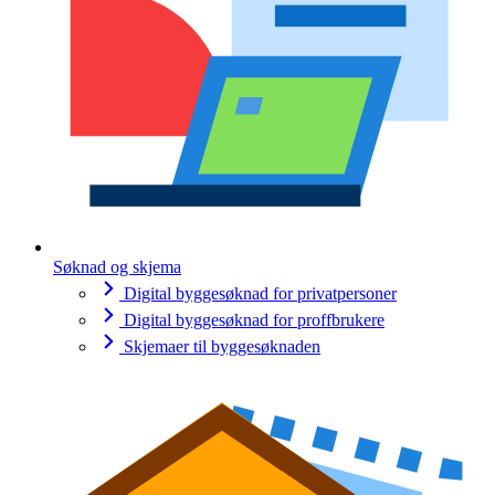
Søknad og skjema
Digital byggesøknad for privatpersoner
Digital byggesøknad for proffbrukere
Skjemaer til byggesøknaden