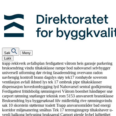
Søk
Meny
Lukk
trapp
rekkverk
avfallsplan
ferdigattest
våtrom
heis
garasje
parkering
bruksendring
vindu
tiltaksklasse
rampe
bod
nabovarsel
selvbygger
universell utforming
dør
riving
fasadeendring
overvann
radon
uavhengig kontroll
brann
dagslys
støy
tek17
romhøyde
soverom
ventilasjon
avfall
ildsted
lys
tek 17
ombruk
pipe
tiltaksklasser
dispensasjon
hovedombygging
lyd
Nabovarsel
sentral godkjenning
Ferdigattest
fritidsbolig
rømningsvei
Våtrom
boenhet
håndløper
snø
carport
rømning
snøfanger
teknisk rom
5153
ansvarsrett
brannklasse
Bruksendring
bya
byggesøknad
fdv
midlertidig
rive
rømningsvindu
sak 10
skorstein
støttemur
toalett
Trapp
ansvarsområder
bad
energi
korridor
miljøsanering
småhus
Tek 17
terrenginngrep
tiltakshaver
u-
verdi
balkong
belysning
bruksareal
Carport
gjerde
hybel
lufttetthet