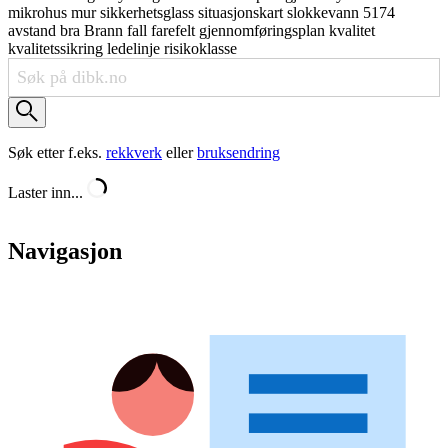
mikrohus
mur
sikkerhetsglass
situasjonskart
slokkevann
5174
avstand
bra
Brann
fall
farefelt
gjennomføringsplan
kvalitet
kvalitetssikring
ledelinje
risikoklasse
Søk etter f.eks.
rekkverk
eller
bruksendring
Laster inn...
Navigasjon