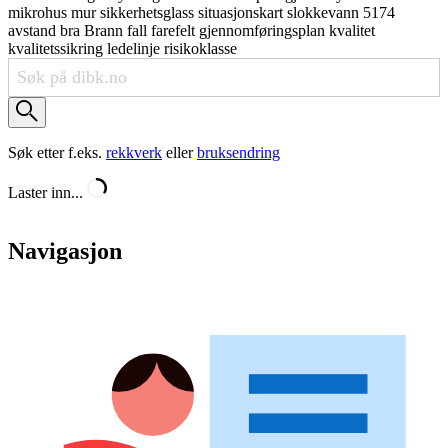
mikrohus
mur
sikkerhetsglass
situasjonskart
slokkevann
5174
avstand
bra
Brann
fall
farefelt
gjennomføringsplan
kvalitet
kvalitetssikring
ledelinje
risikoklasse
Søk etter f.eks.
rekkverk
eller
bruksendring
Laster inn...
Navigasjon