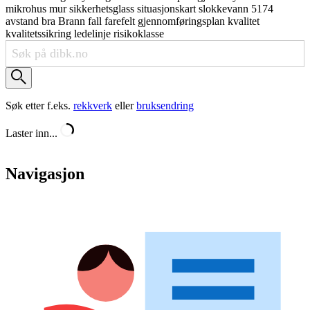
mikrohus
mur
sikkerhetsglass
situasjonskart
slokkevann
5174
avstand
bra
Brann
fall
farefelt
gjennomføringsplan
kvalitet
kvalitetssikring
ledelinje
risikoklasse
Søk etter f.eks.
rekkverk
eller
bruksendring
Laster inn...
Navigasjon