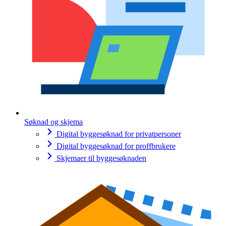
Søknad og skjema
Digital byggesøknad for privatpersoner
Digital byggesøknad for proffbrukere
Skjemaer til byggesøknaden