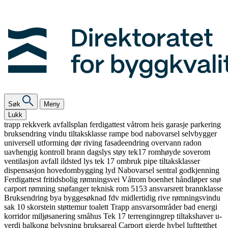
Søk
Meny
Lukk
trapp
rekkverk
avfallsplan
ferdigattest
våtrom
heis
garasje
parkering
bruksendring
vindu
tiltaksklasse
rampe
bod
nabovarsel
selvbygger
universell utforming
dør
riving
fasadeendring
overvann
radon
uavhengig kontroll
brann
dagslys
støy
tek17
romhøyde
soverom
ventilasjon
avfall
ildsted
lys
tek 17
ombruk
pipe
tiltaksklasser
dispensasjon
hovedombygging
lyd
Nabovarsel
sentral godkjenning
Ferdigattest
fritidsbolig
rømningsvei
Våtrom
boenhet
håndløper
snø
carport
rømning
snøfanger
teknisk rom
5153
ansvarsrett
brannklasse
Bruksendring
bya
byggesøknad
fdv
midlertidig
rive
rømningsvindu
sak 10
skorstein
støttemur
toalett
Trapp
ansvarsområder
bad
energi
korridor
miljøsanering
småhus
Tek 17
terrenginngrep
tiltakshaver
u-
verdi
balkong
belysning
bruksareal
Carport
gjerde
hybel
lufttetthet