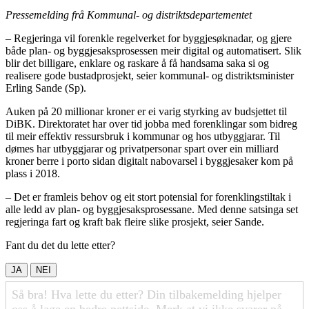
Pressemelding frå Kommunal- og distriktsdepartementet
– Regjeringa vil forenkle regelverket for byggjesøknadar, og gjere
både plan- og byggjesaksprosessen meir digital og automatisert. Slik
blir det billigare, enklare og raskare å få handsama saka si og
realisere gode bustadprosjekt, seier kommunal- og distriktsminister
Erling Sande (Sp).
Auken på 20 millionar kroner er ei varig styrking av budsjettet til
DiBK. Direktoratet har over tid jobba med forenklingar som bidreg
til meir effektiv ressursbruk i kommunar og hos utbyggjarar. Til
dømes har utbyggjarar og privatpersonar spart over ein milliard
kroner berre i porto sidan digitalt nabovarsel i byggjesaker kom på
plass i 2018.
– Det er framleis behov og eit stort potensial for forenklingstiltak i
alle ledd av plan- og byggjesaksprosessane. Med denne satsinga set
regjeringa fart og kraft bak fleire slike prosjekt, seier Sande.
Fant du det du lette etter?
JA
NEI