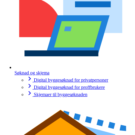
Søknad og skjema
Digital byggesøknad for privatpersoner
Digital byggesøknad for proffbrukere
Skjemaer til byggesøknaden