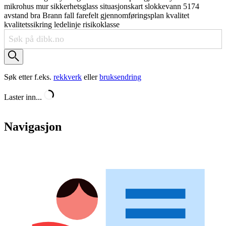
mikrohus
mur
sikkerhetsglass
situasjonskart
slokkevann
5174
avstand
bra
Brann
fall
farefelt
gjennomføringsplan
kvalitet
kvalitetssikring
ledelinje
risikoklasse
Søk etter f.eks.
rekkverk
eller
bruksendring
Laster inn...
Navigasjon