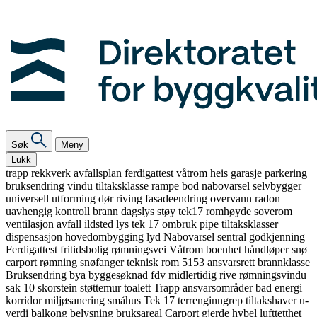
Søk
Meny
Lukk
trapp
rekkverk
avfallsplan
ferdigattest
våtrom
heis
garasje
parkering
bruksendring
vindu
tiltaksklasse
rampe
bod
nabovarsel
selvbygger
universell utforming
dør
riving
fasadeendring
overvann
radon
uavhengig kontroll
brann
dagslys
støy
tek17
romhøyde
soverom
ventilasjon
avfall
ildsted
lys
tek 17
ombruk
pipe
tiltaksklasser
dispensasjon
hovedombygging
lyd
Nabovarsel
sentral godkjenning
Ferdigattest
fritidsbolig
rømningsvei
Våtrom
boenhet
håndløper
snø
carport
rømning
snøfanger
teknisk rom
5153
ansvarsrett
brannklasse
Bruksendring
bya
byggesøknad
fdv
midlertidig
rive
rømningsvindu
sak 10
skorstein
støttemur
toalett
Trapp
ansvarsområder
bad
energi
korridor
miljøsanering
småhus
Tek 17
terrenginngrep
tiltakshaver
u-
verdi
balkong
belysning
bruksareal
Carport
gjerde
hybel
lufttetthet