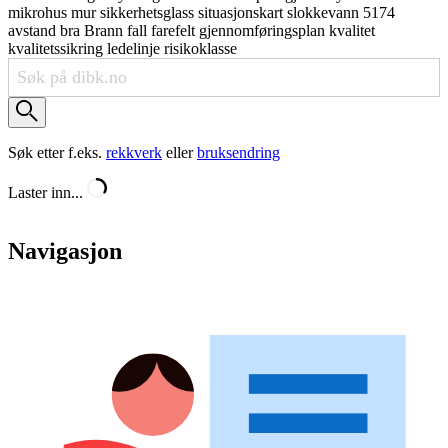
mikrohus
mur
sikkerhetsglass
situasjonskart
slokkevann
5174
avstand
bra
Brann
fall
farefelt
gjennomføringsplan
kvalitet
kvalitetssikring
ledelinje
risikoklasse
Søk etter f.eks.
rekkverk
eller
bruksendring
Laster inn...
Navigasjon