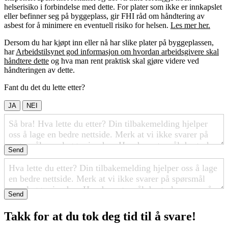
helserisiko i forbindelse med dette. For plater som ikke er innkapslet
eller befinner seg på byggeplass, gir FHI råd om håndtering av
asbest for å minimere en eventuell risiko for helsen.
Les mer her.
Dersom du har kjøpt inn eller nå har slike plater på byggeplassen,
har
Arbeidstilsynet god informasjon om hvordan arbeidsgivere skal
håndtere dette
og hva man rent praktisk skal gjøre videre ved
håndteringen av dette.
Fant du det du lette etter?
JA
NEI
Send
Send
Takk for at du tok deg tid til å svare!