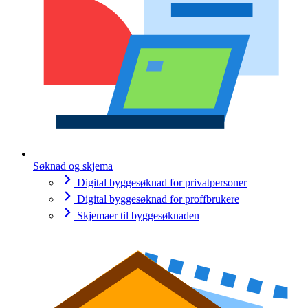
Søknad og skjema
Digital byggesøknad for privatpersoner
Digital byggesøknad for proffbrukere
Skjemaer til byggesøknaden