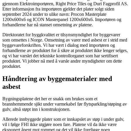
gjennom Elektroimportøren, Right Price Tiles og Duri Fagprofil AS.
Etter informasjon fra importøren gjelder det plater solgt siden
september 2024 under to ulike navn: Procon Masterplate
1200x600x6 og ICON Masterpanel 1200x600x6. Importøren og
forhandlerne har nå stanset omsetning av platene.
Direktoratet for byggkvalitet er tilsynsmyndighet for byggevarer
som omsettes i Norge. Omsetning av varer med asbest er i strid med
byggevareforskriften. Vi har vært i dialog med importøren og
forhandlerne av produktet for å sikre at produktet ikke lenger selges,
og vi har varslet det tekniske kontrollorganet som har sertifisert
produktet. Vi jobber nå med å varsle andre myndigheter om dette
produktet.
Håndtering av byggematerialer med
asbest
Bygningsplatene det her er snakk om brukes som et
brannhemmende sjikt under varmekabel før flytsparkling/støping av
gulv, altså støpt inn i konstruksjonen.
Allerede innbyggede plater som er innkapslet av støp i under gulv,
vil i følge FHI ikke utgjøre noen fare. Platene vil da ikke være
eksponert åpent mot rommet og det vil ikke foreligge noen