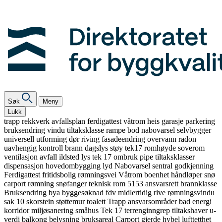
Søk
Meny
Lukk
trapp
rekkverk
avfallsplan
ferdigattest
våtrom
heis
garasje
parkering
bruksendring
vindu
tiltaksklasse
rampe
bod
nabovarsel
selvbygger
universell utforming
dør
riving
fasadeendring
overvann
radon
uavhengig kontroll
brann
dagslys
støy
tek17
romhøyde
soverom
ventilasjon
avfall
ildsted
lys
tek 17
ombruk
pipe
tiltaksklasser
dispensasjon
hovedombygging
lyd
Nabovarsel
sentral godkjenning
Ferdigattest
fritidsbolig
rømningsvei
Våtrom
boenhet
håndløper
snø
carport
rømning
snøfanger
teknisk rom
5153
ansvarsrett
brannklasse
Bruksendring
bya
byggesøknad
fdv
midlertidig
rive
rømningsvindu
sak 10
skorstein
støttemur
toalett
Trapp
ansvarsområder
bad
energi
korridor
miljøsanering
småhus
Tek 17
terrenginngrep
tiltakshaver
u-
verdi
balkong
belysning
bruksareal
Carport
gjerde
hybel
lufttetthet