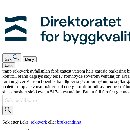
Søk
Meny
Lukk
trapp
rekkverk
avfallsplan
ferdigattest
våtrom
heis
garasje
parkering
b
kontroll
brann
dagslys
støy
tek17
romhøyde
soverom
ventilasjon
avfa
rømningsvei
Våtrom
boenhet
håndløper
snø
carport
rømning
snøfang
toalett
Trapp
ansvarsområder
bad
energi
korridor
miljøsanering
småh
situasjonskart
slokkevann
5174
avstand
bra
Brann
fall
farefelt
gjenno
Søk etter f.eks.
rekkverk
eller
bruksendring