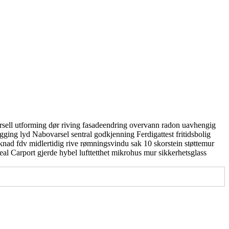
rsell utforming
dør
riving
fasadeendring
overvann
radon
uavhengig
gging
lyd
Nabovarsel
sentral godkjenning
Ferdigattest
fritidsbolig
knad
fdv
midlertidig
rive
rømningsvindu
sak 10
skorstein
støttemur
real
Carport
gjerde
hybel
lufttetthet
mikrohus
mur
sikkerhetsglass