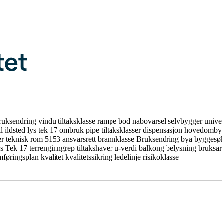
ruksendring
vindu
tiltaksklasse
rampe
bod
nabovarsel
selvbygger
unive
ll
ildsted
lys
tek 17
ombruk
pipe
tiltaksklasser
dispensasjon
hovedomby
er
teknisk rom
5153
ansvarsrett
brannklasse
Bruksendring
bya
byggesø
us
Tek 17
terrenginngrep
tiltakshaver
u-verdi
balkong
belysning
bruksa
mføringsplan
kvalitet
kvalitetssikring
ledelinje
risikoklasse