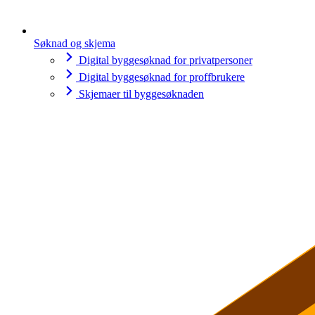
Søknad og skjema
Digital byggesøknad for privatpersoner
Digital byggesøknad for proffbrukere
Skjemaer til byggesøknaden