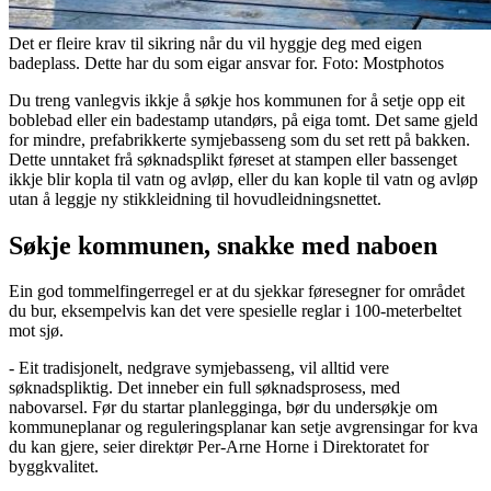
Det er fleire krav til sikring når du vil hyggje deg med eigen
badeplass. Dette har du som eigar ansvar for. Foto: Mostphotos
Du treng vanlegvis ikkje å søkje hos kommunen for å setje opp eit
boblebad eller ein badestamp utandørs, på eiga tomt. Det same gjeld
for mindre, prefabrikkerte symjebasseng som du set rett på bakken.
Dette unntaket frå søknadsplikt føreset at stampen eller bassenget
ikkje blir kopla til vatn og avløp, eller du kan kople til vatn og avløp
utan å leggje ny stikkleidning til hovudleidningsnettet.
Søkje kommunen, snakke med naboen
Ein god tommelfingerregel er at du sjekkar føresegner for området
du bur, eksempelvis kan det vere spesielle reglar i 100-meterbeltet
mot sjø.
- Eit tradisjonelt, nedgrave symjebasseng, vil alltid vere
søknadspliktig. Det inneber ein full søknadsprosess, med
nabovarsel. Før du startar planlegginga, bør du undersøkje om
kommuneplanar og reguleringsplanar kan setje avgrensingar for kva
du kan gjere, seier direktør Per-Arne Horne i Direktoratet for
byggkvalitet.