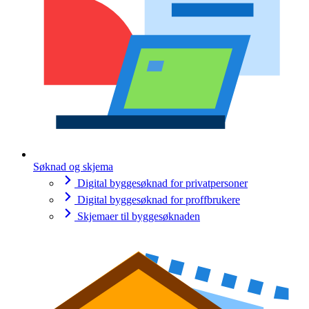
Søknad og skjema
Digital byggesøknad for privatpersoner
Digital byggesøknad for proffbrukere
Skjemaer til byggesøknaden