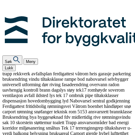
Søk
Meny
Lukk
trapp
rekkverk
avfallsplan
ferdigattest
våtrom
heis
garasje
parkering
bruksendring
vindu
tiltaksklasse
rampe
bod
nabovarsel
selvbygger
universell utforming
dør
riving
fasadeendring
overvann
radon
uavhengig kontroll
brann
dagslys
støy
tek17
romhøyde
soverom
ventilasjon
avfall
ildsted
lys
tek 17
ombruk
pipe
tiltaksklasser
dispensasjon
hovedombygging
lyd
Nabovarsel
sentral godkjenning
Ferdigattest
fritidsbolig
rømningsvei
Våtrom
boenhet
håndløper
snø
carport
rømning
snøfanger
teknisk rom
5153
ansvarsrett
brannklasse
Bruksendring
bya
byggesøknad
fdv
midlertidig
rive
rømningsvindu
sak 10
skorstein
støttemur
toalett
Trapp
ansvarsområder
bad
energi
korridor
miljøsanering
småhus
Tek 17
terrenginngrep
tiltakshaver
u-
verdi
balkong
belysning
bruksareal
Carport
gjerde
hybel
lufttetthet