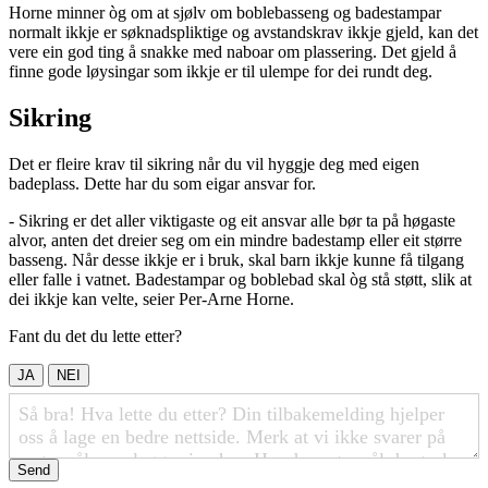
Horne minner òg om at sjølv om boblebasseng og badestampar
normalt ikkje er søknadspliktige og avstandskrav ikkje gjeld, kan det
vere ein god ting å snakke med naboar om plassering. Det gjeld å
finne gode løysingar som ikkje er til ulempe for dei rundt deg.
Sikring
Det er fleire krav til sikring når du vil hyggje deg med eigen
badeplass. Dette har du som eigar ansvar for.
- Sikring er det aller viktigaste og eit ansvar alle bør ta på høgaste
alvor, anten det dreier seg om ein mindre badestamp eller eit større
basseng. Når desse ikkje er i bruk, skal barn ikkje kunne få tilgang
eller falle i vatnet. Badestampar og boblebad skal òg stå støtt, slik at
dei ikkje kan velte, seier Per-Arne Horne.
Fant du det du lette etter?
JA
NEI
Send