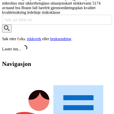
mikrohus
mur
sikkerhetsglass
situasjonskart
slokkevann
5174
avstand
bra
Brann
fall
farefelt
gjennomføringsplan
kvalitet
kvalitetssikring
ledelinje
risikoklasse
Søk etter f.eks.
rekkverk
eller
bruksendring
Laster inn...
Navigasjon