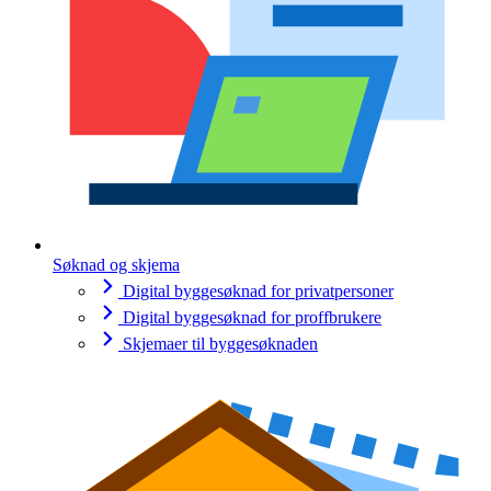
Søknad og skjema
Digital byggesøknad for privatpersoner
Digital byggesøknad for proffbrukere
Skjemaer til byggesøknaden