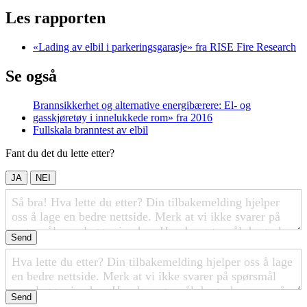
Les rapporten
«Lading av elbil i parkeringsgarasje» fra RISE Fire Research
Se også
Brannsikkerhet og alternative energibærere: El- og
gasskjøretøy i innelukkede rom» fra 2016
Fullskala branntest av elbil
Fant du det du lette etter?
JA
NEI
Send
Send