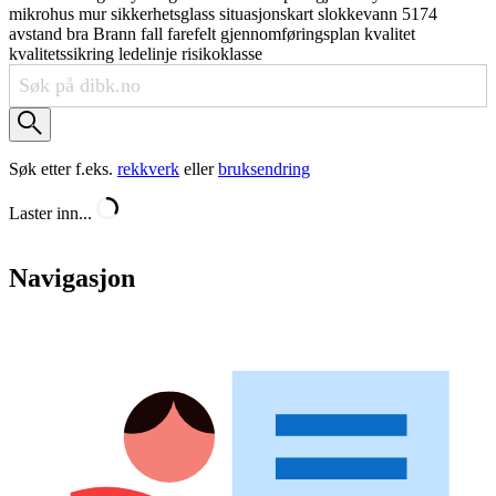
mikrohus
mur
sikkerhetsglass
situasjonskart
slokkevann
5174
avstand
bra
Brann
fall
farefelt
gjennomføringsplan
kvalitet
kvalitetssikring
ledelinje
risikoklasse
Søk etter f.eks.
rekkverk
eller
bruksendring
Laster inn...
Navigasjon