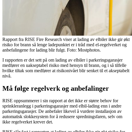
Rapport fra RISE Fire Research viser at lading av elbiler ikke gir økt
risiko for brann så lenge ladepunktet er i tråd med el-regelverket og
anbefalingene for lading blir fulgt. Foto: Mostphotos.
I rapporten er det sett på om lading av elbiler i parkeringsgarasjer
medfører en uakseptabel risiko med hensyn til brann, og i så tilfelle
hvilke tiltak som medfører at risikonivået blir senket til et akseptabelt
nivå.
Må følge regelverk og anbefalinger
RISE oppsummerer i sin rapport at det ikke er større behov for
sprinkleranlegg i parkeringsgarasjer med elbil-lading enn i andre
parkeringsgarasjer. De anbefaler likevel å vurdere installasjon av
automatisk slokkesystem for å redusere spredningsfaren, selv om
ikke regelverket krever det.
RISE slår fast i rapporten at lading av elbiler ikke gir økt risiko for