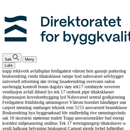
Søk
Meny
Lukk
trapp
rekkverk
avfallsplan
ferdigattest
våtrom
heis
garasje
parkering
bruksendring
vindu
tiltaksklasse
rampe
bod
nabovarsel
selvbygger
universell utforming
dør
riving
fasadeendring
overvann
radon
uavhengig kontroll
brann
dagslys
støy
tek17
romhøyde
soverom
ventilasjon
avfall
ildsted
lys
tek 17
ombruk
pipe
tiltaksklasser
dispensasjon
hovedombygging
lyd
Nabovarsel
sentral godkjenning
Ferdigattest
fritidsbolig
rømningsvei
Våtrom
boenhet
håndløper
snø
carport
rømning
snøfanger
teknisk rom
5153
ansvarsrett
brannklasse
Bruksendring
bya
byggesøknad
fdv
midlertidig
rive
rømningsvindu
sak 10
skorstein
støttemur
toalett
Trapp
ansvarsområder
bad
energi
korridor
miljøsanering
småhus
Tek 17
terrenginngrep
tiltakshaver
u-
verdi
balkong
belysning
bruksareal
Carport
gjerde
hybel
lufttetthet