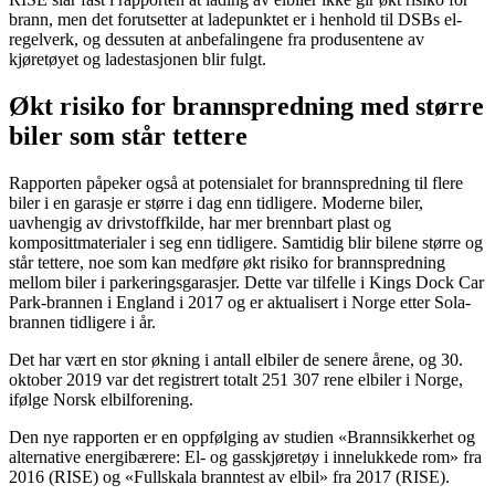
brann, men det forutsetter at ladepunktet er i henhold til DSBs el-
regelverk, og dessuten at anbefalingene fra produsentene av
kjøretøyet og ladestasjonen blir fulgt.
Økt risiko for brannspredning med større
biler som står tettere
Rapporten påpeker også at potensialet for brannspredning til flere
biler i en garasje er større i dag enn tidligere. Moderne biler,
uavhengig av drivstoffkilde, har mer brennbart plast og
komposittmaterialer i seg enn tidligere. Samtidig blir bilene større og
står tettere, noe som kan medføre økt risiko for brannspredning
mellom biler i parkeringsgarasjer. Dette var tilfelle i Kings Dock Car
Park-brannen i England i 2017 og er aktualisert i Norge etter Sola-
brannen tidligere i år.
Det har vært en stor økning i antall elbiler de senere årene, og 30.
oktober 2019 var det registrert totalt 251 307 rene elbiler i Norge,
ifølge Norsk elbilforening.
Den nye rapporten er en oppfølging av studien «Brannsikkerhet og
alternative energibærere: El- og gasskjøretøy i innelukkede rom» fra
2016 (RISE) og «Fullskala branntest av elbil» fra 2017 (RISE).