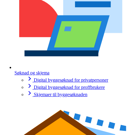
Søknad og skjema
Digital byggesøknad for privatpersoner
Digital byggesøknad for proffbrukere
Skjemaer til byggesøknaden