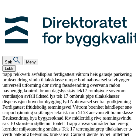
Søk
Meny
Lukk
trapp
rekkverk
avfallsplan
ferdigattest
våtrom
heis
garasje
parkering
bruksendring
vindu
tiltaksklasse
rampe
bod
nabovarsel
selvbygger
universell utforming
dør
riving
fasadeendring
overvann
radon
uavhengig kontroll
brann
dagslys
støy
tek17
romhøyde
soverom
ventilasjon
avfall
ildsted
lys
tek 17
ombruk
pipe
tiltaksklasser
dispensasjon
hovedombygging
lyd
Nabovarsel
sentral godkjenning
Ferdigattest
fritidsbolig
rømningsvei
Våtrom
boenhet
håndløper
snø
carport
rømning
snøfanger
teknisk rom
5153
ansvarsrett
brannklasse
Bruksendring
bya
byggesøknad
fdv
midlertidig
rive
rømningsvindu
sak 10
skorstein
støttemur
toalett
Trapp
ansvarsområder
bad
energi
korridor
miljøsanering
småhus
Tek 17
terrenginngrep
tiltakshaver
u-
verdi
balkong
belysning
bruksareal
Carport
gjerde
hybel
lufttetthet