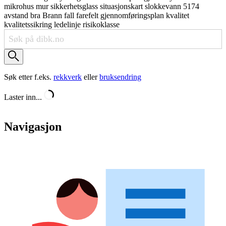
mikrohus
mur
sikkerhetsglass
situasjonskart
slokkevann
5174
avstand
bra
Brann
fall
farefelt
gjennomføringsplan
kvalitet
kvalitetssikring
ledelinje
risikoklasse
Søk etter f.eks.
rekkverk
eller
bruksendring
Laster inn...
Navigasjon