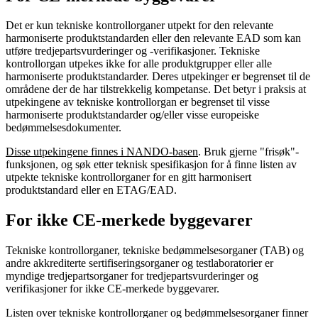
Det er kun tekniske kontrollorganer utpekt for den relevante
harmoniserte produktstandarden eller den relevante EAD som kan
utføre tredjepartsvurderinger og -verifikasjoner. Tekniske
kontrollorgan utpekes ikke for alle produktgrupper eller alle
harmoniserte produktstandarder. Deres utpekinger er begrenset til de
områdene der de har tilstrekkelig kompetanse. Det betyr i praksis at
utpekingene av tekniske kontrollorgan er begrenset til visse
harmoniserte produktstandarder og/eller visse europeiske
bedømmelsesdokumenter.
Disse utpekingene finnes i NANDO-basen
. Bruk gjerne "frisøk"-
funksjonen, og søk etter teknisk spesifikasjon for å finne listen av
utpekte tekniske kontrollorganer for en gitt harmonisert
produktstandard eller en ETAG/EAD.
For ikke CE-merkede byggevarer
Tekniske kontrollorganer, tekniske bedømmelsesorganer (TAB) og
andre akkrediterte sertifiseringsorganer og testlaboratorier er
myndige tredjepartsorganer for tredjepartsvurderinger og
verifikasjoner for ikke CE-merkede byggevarer.
Listen over tekniske kontrollorganer og bedømmelsesorganer finner