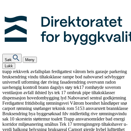
Søk
Meny
Lukk
trapp
rekkverk
avfallsplan
ferdigattest
våtrom
heis
garasje
parkering
bruksendring
vindu
tiltaksklasse
rampe
bod
nabovarsel
selvbygger
universell utforming
dør
riving
fasadeendring
overvann
radon
uavhengig kontroll
brann
dagslys
støy
tek17
romhøyde
soverom
ventilasjon
avfall
ildsted
lys
tek 17
ombruk
pipe
tiltaksklasser
dispensasjon
hovedombygging
lyd
Nabovarsel
sentral godkjenning
Ferdigattest
fritidsbolig
rømningsvei
Våtrom
boenhet
håndløper
snø
carport
rømning
snøfanger
teknisk rom
5153
ansvarsrett
brannklasse
Bruksendring
bya
byggesøknad
fdv
midlertidig
rive
rømningsvindu
sak 10
skorstein
støttemur
toalett
Trapp
ansvarsområder
bad
energi
korridor
miljøsanering
småhus
Tek 17
terrenginngrep
tiltakshaver
u-
verdi
balkong
belysning
bruksareal
Carport
gjerde
hybel
lufttetthet