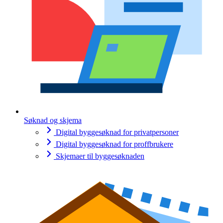
Søknad og skjema
Digital byggesøknad for privatpersoner
Digital byggesøknad for proffbrukere
Skjemaer til byggesøknaden