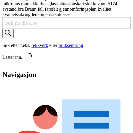
mikrohus
mur
sikkerhetsglass
situasjonskart
slokkevann
5174
avstand
bra
Brann
fall
farefelt
gjennomføringsplan
kvalitet
kvalitetssikring
ledelinje
risikoklasse
Søk etter f.eks.
rekkverk
eller
bruksendring
Laster inn...
Navigasjon