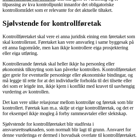
tilpassing av kva kontrollpunkt innanfor det obligatoriske
kontrollområdet som er relevante for det aktuelle tiltaket.
Sjølvstende for kontrollføretak
Kontrollføretaket skal vere ei anna juridisk eining enn føretaket som
skal kontrollerast. Føretaket kan vere ansvarleg i same byggesak på
eit anna fagområde, men kan ikkje kontrollere eiga prosjektering
eller eiga utføring.
Kontrollerande føretak skal heller ikkje ha personleg eller
økonomisk tilknyting som kan påverke kontrollen. Kontrollføretaket
gjer greie for eventuelle personlege eller økonomiske bindingar, og
må leggje til rette for at dei individuelle forholda til dei tilsette eller
dei som er leigde inn, ikkje kjem i konflikt med kravet til uavhengig
vurdering av kontrollen.
Det kan vere ulike relasjonar mellom kontrollør og føretak som blir
kontrollert. Føretak kan m.a. skilje ut eige kontrollføretak, og det er
for eksempel ikkje mogleg å forby rammeavtaler eller slektskap.
Sjølvstende for kontrollføretaket blir stadfesta i
ansvarsrettssøknaden, som normalt blir lagt til grunn. Ansvaret for
denne vurderinga er dermed i hovudsak overlate til kontrollføretaket.