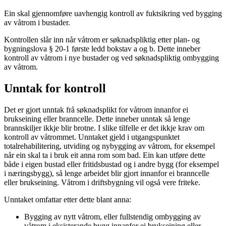
Ein skal gjennomføre uavhengig kontroll av fuktsikring ved bygging
av våtrom i bustader.
Kontrollen slår inn når våtrom er søknadspliktig etter plan- og
bygningslova § 20-1 første ledd bokstav a og b. Dette inneber
kontroll av våtrom i nye bustader og ved søknadspliktig ombygging
av våtrom.
Unntak for kontroll
Det er gjort unntak frå søknadsplikt for våtrom innanfor ei
brukseining eller branncelle. Dette inneber unntak så lenge
brannskiljer ikkje blir brotne. I slike tilfelle er det ikkje krav om
kontroll av våtrommet. Unntaket gjeld i utgangspunktet
totalrehabilitering, utviding og nybygging av våtrom, for eksempel
når ein skal ta i bruk eit anna rom som bad. Ein kan utføre dette
både i eigen bustad eller fritidsbustad og i andre bygg (for eksempel
i næringsbygg), så lenge arbeidet blir gjort innanfor ei branncelle
eller brukseining. Våtrom i driftsbygning vil også vere friteke.
Unntaket omfattar etter dette blant anna:
Bygging av nytt våtrom, eller fullstendig ombygging av
våtrom i eksisterande bygg innanfor ei brukseining eller