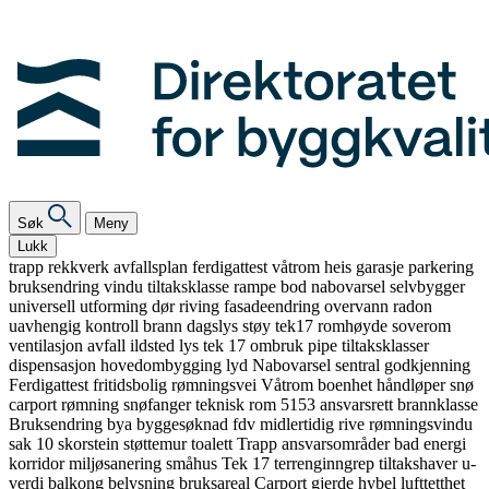
Søk
Meny
Lukk
trapp
rekkverk
avfallsplan
ferdigattest
våtrom
heis
garasje
parkering
bruksendring
vindu
tiltaksklasse
rampe
bod
nabovarsel
selvbygger
universell utforming
dør
riving
fasadeendring
overvann
radon
uavhengig kontroll
brann
dagslys
støy
tek17
romhøyde
soverom
ventilasjon
avfall
ildsted
lys
tek 17
ombruk
pipe
tiltaksklasser
dispensasjon
hovedombygging
lyd
Nabovarsel
sentral godkjenning
Ferdigattest
fritidsbolig
rømningsvei
Våtrom
boenhet
håndløper
snø
carport
rømning
snøfanger
teknisk rom
5153
ansvarsrett
brannklasse
Bruksendring
bya
byggesøknad
fdv
midlertidig
rive
rømningsvindu
sak 10
skorstein
støttemur
toalett
Trapp
ansvarsområder
bad
energi
korridor
miljøsanering
småhus
Tek 17
terrenginngrep
tiltakshaver
u-
verdi
balkong
belysning
bruksareal
Carport
gjerde
hybel
lufttetthet