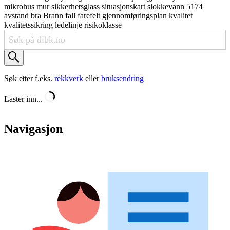
mikrohus
mur
sikkerhetsglass
situasjonskart
slokkevann
5174
avstand
bra
Brann
fall
farefelt
gjennomføringsplan
kvalitet
kvalitetssikring
ledelinje
risikoklasse
Søk etter f.eks.
rekkverk
eller
bruksendring
Laster inn...
Navigasjon