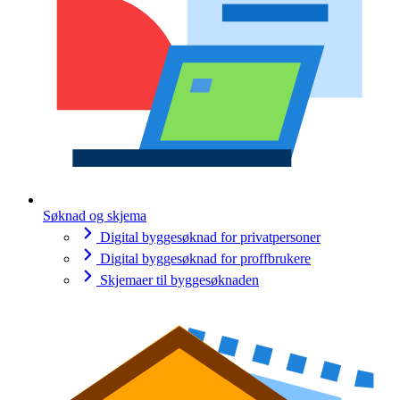
Søknad og skjema
Digital byggesøknad for privatpersoner
Digital byggesøknad for proffbrukere
Skjemaer til byggesøknaden