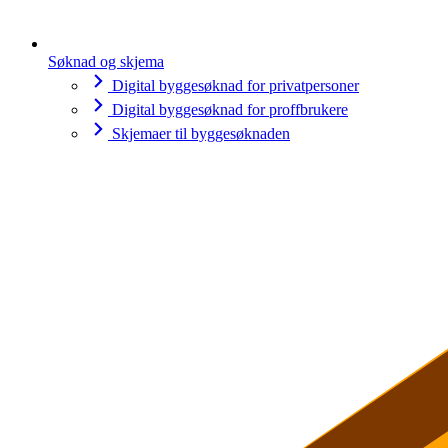
Søknad og skjema
Digital byggesøknad for privatpersoner
Digital byggesøknad for proffbrukere
Skjemaer til byggesøknaden