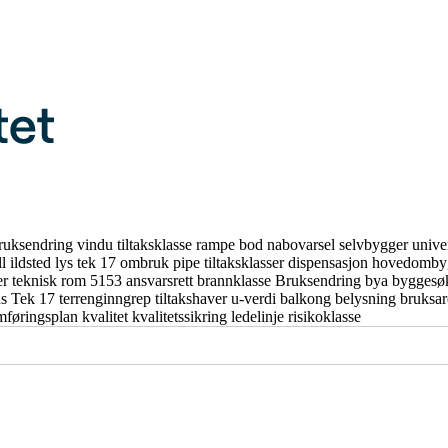
ruksendring
vindu
tiltaksklasse
rampe
bod
nabovarsel
selvbygger
unive
ll
ildsted
lys
tek 17
ombruk
pipe
tiltaksklasser
dispensasjon
hovedomby
er
teknisk rom
5153
ansvarsrett
brannklasse
Bruksendring
bya
byggesø
us
Tek 17
terrenginngrep
tiltakshaver
u-verdi
balkong
belysning
bruksa
mføringsplan
kvalitet
kvalitetssikring
ledelinje
risikoklasse