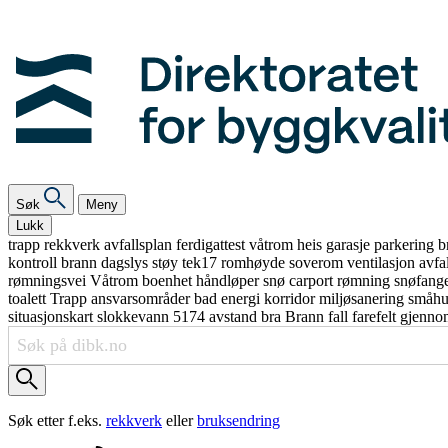
Søk
Meny
Lukk
trapp
rekkverk
avfallsplan
ferdigattest
våtrom
heis
garasje
parkering
b
kontroll
brann
dagslys
støy
tek17
romhøyde
soverom
ventilasjon
avfa
rømningsvei
Våtrom
boenhet
håndløper
snø
carport
rømning
snøfang
toalett
Trapp
ansvarsområder
bad
energi
korridor
miljøsanering
småh
situasjonskart
slokkevann
5174
avstand
bra
Brann
fall
farefelt
gjenno
Søk etter f.eks.
rekkverk
eller
bruksendring