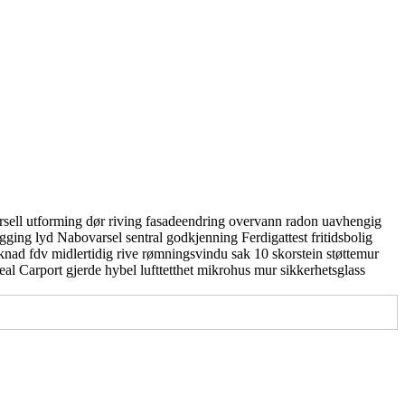
rsell utforming
dør
riving
fasadeendring
overvann
radon
uavhengig
gging
lyd
Nabovarsel
sentral godkjenning
Ferdigattest
fritidsbolig
knad
fdv
midlertidig
rive
rømningsvindu
sak 10
skorstein
støttemur
real
Carport
gjerde
hybel
lufttetthet
mikrohus
mur
sikkerhetsglass