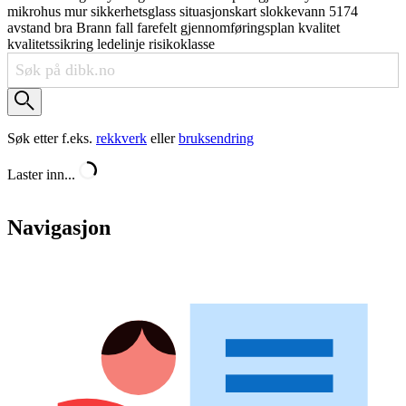
mikrohus
mur
sikkerhetsglass
situasjonskart
slokkevann
5174
avstand
bra
Brann
fall
farefelt
gjennomføringsplan
kvalitet
kvalitetssikring
ledelinje
risikoklasse
Søk etter f.eks.
rekkverk
eller
bruksendring
Laster inn...
Navigasjon