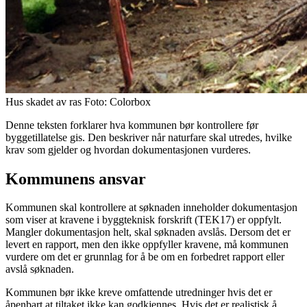
Hus skadet av ras Foto: Colorbox
Denne teksten forklarer hva kommunen bør kontrollere før
byggetillatelse gis. Den beskriver når naturfare skal utredes, hvilke
krav som gjelder og hvordan dokumentasjonen vurderes.
Kommunens ansvar
Kommunen skal kontrollere at søknaden inneholder dokumentasjon
som viser at kravene i byggteknisk forskrift (TEK17) er oppfylt.
Mangler dokumentasjon helt, skal søknaden avslås. Dersom det er
levert en rapport, men den ikke oppfyller kravene, må kommunen
vurdere om det er grunnlag for å be om en forbedret rapport eller
avslå søknaden.
Kommunen bør ikke kreve omfattende utredninger hvis det er
åpenbart at tiltaket ikke kan godkjennes. Hvis det er realistisk å