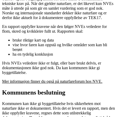
tekniske krav på. Når det gjelder naturfare, er det likevel kun NVEs
måte å utrede på som gir en samlet vurdering som er god nok.
Norske og internasjonale standarder dekker ikke naturfare og er
derfor ikke aktuelt for å dokumentere oppfyllelse av TEK17.
En rapport oppfyller kravene når den følger NVEs veiledere for
flom, skred og kvikkleire fullt ut. Rapporten skal:
bruke riktige kart og data
vise hvor faren kan oppstå og hvilke områder som kan bli
berørt
ha en tydelig konklusjon
Hvis NVEs veiledere ikke er fulgt, eller bare brukt delvis, er
dokumentasjonen ikke god nok. Da kan kommunen ikke gi
byggetillatelse.
Mer informasjon finner du også på naturfareforum hos NVE.
Kommunens beslutning
Kommunen kan ikke gi byggetillatelse hvis sikkerheten mot
naturfare ikke er dokumentert. Hvis det er levert en rapport, men den
ikke oppfyller kravene, regnes dette som utilstrekkelig