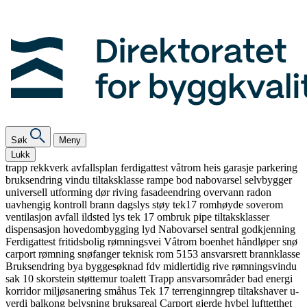
Søk
Meny
Lukk
trapp
rekkverk
avfallsplan
ferdigattest
våtrom
heis
garasje
parkering
bruksendring
vindu
tiltaksklasse
rampe
bod
nabovarsel
selvbygger
universell utforming
dør
riving
fasadeendring
overvann
radon
uavhengig kontroll
brann
dagslys
støy
tek17
romhøyde
soverom
ventilasjon
avfall
ildsted
lys
tek 17
ombruk
pipe
tiltaksklasser
dispensasjon
hovedombygging
lyd
Nabovarsel
sentral godkjenning
Ferdigattest
fritidsbolig
rømningsvei
Våtrom
boenhet
håndløper
snø
carport
rømning
snøfanger
teknisk rom
5153
ansvarsrett
brannklasse
Bruksendring
bya
byggesøknad
fdv
midlertidig
rive
rømningsvindu
sak 10
skorstein
støttemur
toalett
Trapp
ansvarsområder
bad
energi
korridor
miljøsanering
småhus
Tek 17
terrenginngrep
tiltakshaver
u-
verdi
balkong
belysning
bruksareal
Carport
gjerde
hybel
lufttetthet