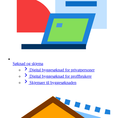
Søknad og skjema
Digital byggesøknad for privatpersoner
Digital byggesøknad for proffbrukere
Skjemaer til byggesøknaden