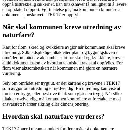
oppnå tilstrekkelig sikkerhet, kan tiltakshaver få mulighet til å levere
en oppdatert rapport. Før tillatelse gis, må kommunen kunne se at
dokumentasjonskravet i TEK17 er oppfylt.
Når skal kommunen kreve utredning av
naturfare?
Kart for flom, skred og kvikkleire avgjør når kommunen skal kreve
utredning. Søknadspliktige tiltak etter plan- og bygningsloven i
områder omfattet av aktsomhetskart for skred og kvikkleire, krever
alltid dokumentasjon av hvordan tekniske krav skal oppfylles. For
flom viser aktsomhetskart når kommunen må gjøre en nærmere
vurdering.
Selv om området ser trygt ut, er det kartene og kravene i TEK17
som avgjør om utredning er nødvendig. En utredning kan vise at
tomten er trygg, eller beskrive tiltak som gjør den trygg. Når slike
tiltak er nødvendig, må kommunen kontrollere at foretakene med
ansvarsrett ivaretar sikring eller dimensjonering.
Hvordan skal naturfare vurderes?
TEK17 åpner i utgangspunktet for flere måter å dokumentere