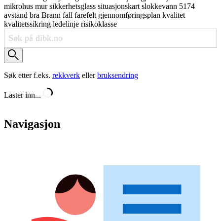
mikrohus
mur
sikkerhetsglass
situasjonskart
slokkevann
5174
avstand
bra
Brann
fall
farefelt
gjennomføringsplan
kvalitet
kvalitetssikring
ledelinje
risikoklasse
Søk etter f.eks.
rekkverk
eller
bruksendring
Laster inn...
Navigasjon