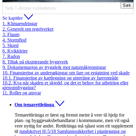
Søk
Søk
Se kapitler
1. Klimaendringar
2. Generelt om regelverket
3. Flaum
4. Stormflod
5. Skred
6. Kvikkleire
7. Radon
8. Tiltak på eksisterande byggverk
9. Dokumentasjon av tryggleik mot naturpåkjenningar
10. Finansiering av undersøkingar om fare og erstatning ved skade
10.1. Finansiering av kartlegging og utgreiing av fareområde
10.2. Kva når skaden er skjedd, og det er behov for utbetring eller
gjenoppbygging?
11. Roller og ansvar
Om temarettleiinga
Temarettleiinga er først og fremst meint å vere til hjelp for
plan- og byggjesaksbehandlarar i kommunane, men vil også
vere nyttig for andre. Rettleiinga må sjåast som eit supplement
til
rundskrivet H-5/18 Samfunnssikkerhet i planlegging og