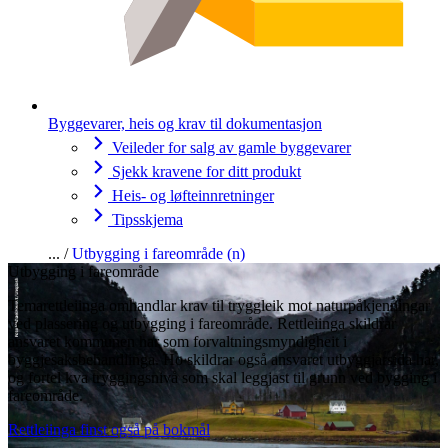
Byggevarer, heis og krav til dokumentasjon
Veileder for salg av gamle byggevarer
Sjekk kravene for ditt produkt
Heis- og løfteinnretninger
Tipsskjema
Utbygging i fareområde (n)
Utbygging i fareområde
Temarettleiinga omhandlar krav til tryggleik mot naturpåkjenningar
ved plassering og utbygging i fareområde. Rettleiinga skildrar
ansvaret kommunen har som forvaltningsmyndigheit i
byggjesaksbehandlinga. Ho skildrar også ansvaret utbyggjarsida har,
og fortel kva tryggingsnivå som skal leggjast til grunn ved bygging i
fareområde.
Rettleiinga finst også på bokmål