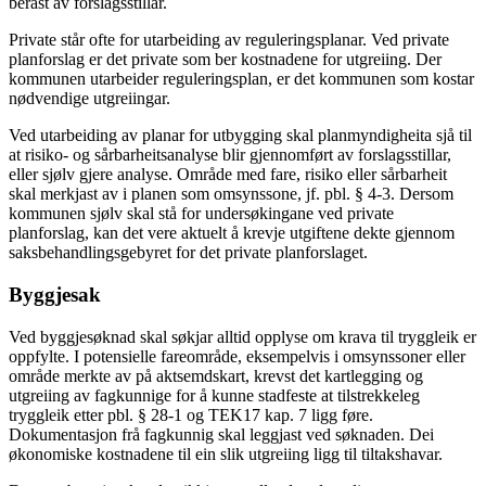
berast av forslagsstillar.
Private står ofte for utarbeiding av reguleringsplanar. Ved private
planforslag er det private som ber kostnadene for utgreiing. Der
kommunen utarbeider reguleringsplan, er det kommunen som kostar
nødvendige utgreiingar.
Ved utarbeiding av planar for utbygging skal planmyndigheita sjå til
at risiko- og sårbarheitsanalyse blir gjennomført av forslagsstillar,
eller sjølv gjere analyse. Område med fare, risiko eller sårbarheit
skal merkjast av i planen som omsynssone, jf. pbl. § 4-3. Dersom
kommunen sjølv skal stå for undersøkingane ved private
planforslag, kan det vere aktuelt å krevje utgiftene dekte gjennom
saksbehandlingsgebyret for det private planforslaget.
Byggjesak
Ved byggjesøknad skal søkjar alltid opplyse om krava til tryggleik er
oppfylte. I potensielle fareområde, eksempelvis i omsynssoner eller
område merkte av på aktsemdskart, krevst det kartlegging og
utgreiing av fagkunnige for å kunne stadfeste at tilstrekkeleg
tryggleik etter pbl. § 28-1 og TEK17 kap. 7 ligg føre.
Dokumentasjon frå fagkunnig skal leggjast ved søknaden. Dei
økonomiske kostnadene til ein slik utgreiing ligg til tiltakshavar.