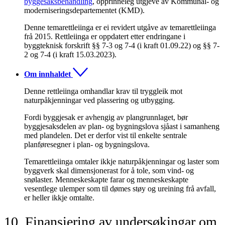
byggesaksbehandling
, opprinneleg utgjeve av Kommunal- og
moderniseringsdepartementet (KMD).
Denne temarettleiinga er ei revidert utgåve av temarettleiinga
frå 2015. Rettleiinga er oppdatert etter endringane i
byggteknisk forskrift §§ 7-3 og 7-4 (i kraft 01.09.22) og §§ 7-
2 og 7-4 (i kraft 15.03.2023).
Om innhaldet
Denne rettleiinga omhandlar krav til tryggleik mot
naturpåkjenningar ved plassering og utbygging.
Fordi byggjesak er avhengig av plangrunnlaget, bør
byggjesaksdelen av plan- og bygningslova sjåast i samanheng
med plandelen. Det er derfor vist til enkelte sentrale
planføresegner i plan- og bygningslova.
Temarettleiinga omtaler ikkje naturpåkjenningar og laster som
byggverk skal dimensjonerast for å tole, som vind- og
snølaster. Menneskeskapte farar og menneskeskapte
vesentlege ulemper som til dømes støy og ureining frå avfall,
er heller ikkje omtalte.
10. Finansiering av undersøkingar om