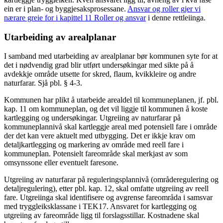
ein er i plan- og byggjesaksprosessane.
Ansvar og roller gjer vi
nærare greie for i kapittel 11 Roller og ansvar
i denne rettleiinga.
Utarbeiding av arealplanar
I samband med utarbeiding av arealplanar bør kommunen syte for at
det i nødvendig grad blir utført undersøkingar med sikte på å
avdekkje område utsette for skred, flaum, kvikkleire og andre
naturfarar. Sjå pbl. § 4-3.
Kommunen har plikt å utarbeide arealdel til kommuneplanen, jf. pbl.
kap. 11 om kommuneplan, og det vil liggje til kommunen å koste
kartlegging og undersøkingar. Utgreiing av naturfarar på
kommuneplannivå skal kartleggje areal med potensiell fare i område
der det kan vere aktuelt med utbygging. Det er ikkje krav om
detaljkartlegging og markering av område med reell fare i
kommuneplan. Potensielt fareområde skal merkjast av som
omsynssone eller eventuelt faresone.
Utgreiing av naturfarar på reguleringsplannivå (områderegulering og
detaljregulering), etter pbl. kap. 12, skal omfatte utgreiing av reell
fare. Utgreiinga skal identifisere og avgrense fareområda i samsvar
med tryggleiksklassane i TEK17. Ansvaret for kartlegging og
utgreiing av fareområde ligg til forslagsstillar. Kostnadene skal