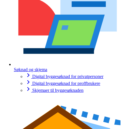
Søknad og skjema
Digital byggesøknad for privatpersoner
Digital byggesøknad for proffbrukere
Skjemaer til byggesøknaden