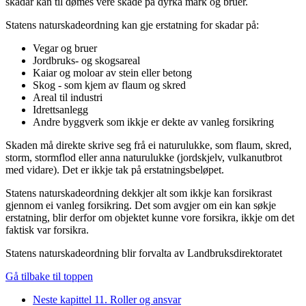
skadar kan til dømes vere skade på dyrka mark og bruer.
Statens naturskadeordning kan gje erstatning for skadar på:
Vegar og bruer
Jordbruks- og skogsareal
Kaiar og moloar av stein eller betong
Skog - som kjem av flaum og skred
Areal til industri
Idrettsanlegg
Andre byggverk som ikkje er dekte av vanleg forsikring
Skaden må direkte skrive seg frå ei naturulukke, som flaum, skred,
storm, stormflod eller anna naturulukke (jordskjelv, vulkanutbrot
med vidare). Det er ikkje tak på erstatningsbeløpet.
Statens naturskadeordning dekkjer alt som ikkje kan forsikrast
gjennom ei vanleg forsikring. Det som avgjer om ein kan søkje
erstatning, blir derfor om objektet kunne vore forsikra, ikkje om det
faktisk var forsikra.
Statens naturskadeordning blir forvalta av Landbruksdirektoratet
Gå tilbake til toppen
Neste kapittel 11. Roller og ansvar