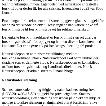
brannforsikringssummen. Eigendelen ved naturskade er fastsett i
forskrift og er derfor lik for alle selskap. Eigendelen i 2023 var 8000
kroner.
Erstatninga blir berekna etter dei same oppgjersreglane som gjeld for
brann på det skadde objektet. Desse reglane kan variere noko frå
forsikringstype til forsikringstype og frå selskap til selskap.
Det enkelte forsikringsselskapet er forsikringsgjevar og utferdar
forsikringsbevis, står for oppgjer og har den direkte kontakten med
kundane. Det er eit øvre tak på forsikringsutbetaling frå poolen.
Naturskadepoolen administrerer utlikninga mellom
forsikringsselskapa. Norsk Naturskadepool skal berre utlikne dei
skadane som er definerte i lova. Naturskadepoolen er kontaktledd
mellom forsikringsbransjen og Landbruksdirektoratet. Norsk
Naturskadepool er administrert av Finans Norge.
Naturskadeerstatning
Statens naturskadeordning følgjer av naturskadeerstatningslova
(LOV-2014-08-15-59) og gjeld for privat eigedom. Statens
naturskadeordning gjev erstatning for skadar på objekt det ikkje er
mogleg å forsikre gjennom ei alminneleg privat forsikring. Slike