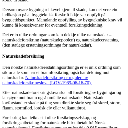
Dersom nyare bygningar likevel kjem til skade, kan det vere ein
indikasjon på at byggteknisk forskrift ikkje var oppfylt på
byggjetidspunktet. Manglande oppfylling av byggtekniske krav vil
kunne få konsekvensar for eventuell forsikringsdekning.
Det er to ulike ordningar som kan dekkje ulike naturskadar –
naturskadeforsikring (naturskadepoolen) og naturskadeerstatning
(den statlege erstatningsordninga for naturskadar).
Naturskadeforsikring
Den norske naturskadeerstatningsordninga er ei unik ordning som
sikrar alle som har ei brannforsikring, også har dekning mot
naturskadar.
Naturskadeforsikring er regulert av
naturskadeforsikringslova (LOV-1989-06-16-70).
Etter naturskadeforsikringslova skal all forsikring av bygningar og
lausøyre mot brann også omfatte naturskade. Naturskade i
lovforstand er skade på ting som direkte skriv seg frå skred, storm,
flaum, stormflod, jordskjelv eller vulkanutbrot.
Forsikring kan teiknast i ulike forsikringsselskap, og
forsikringsutbetaling for naturskade blir utbetalt frå Norsk
naturskadepool. Forsikringspremien er for tida 0,065 promille av