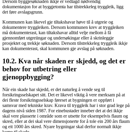
Dersom byggjesøknaden ikkje er vedlagd nødvendig
dokumentasjon for at byggjetomta har tilstrekkeleg tryggleik, ligg
det føre avslagsgrunn.
Kommunen kan likevel gje tiltakshavar høve til å utgreie og
dokumentere tryggleiken. Dersom kommunen krev at tryggleiken
må dokumenterast, kan tiltakshavar alltid velje mellom å få
gjennomført utgreiingar og undersøkingar eller å skrinleggje
prosjektet og trekkje søknaden. Dersom tilstrekkeleg tryggleik ikkje
kan dokumenterast, skal kommunen gje avslag på søknaden.
10.2. Kva når skaden er skjedd, og det er
behov for utbetring eller
gjenoppbygging?
Når ein skade har skjedd, er det naturleg å vende seg til
forsikringsselskapet sitt. Det er likevel viktig å vere merksam på at
dei fleste forsikringsselskap føreset at bygningen er oppført i
samsvar med tekniske krav. Krava til tryggleik har i stor grad lege på
dagens nivå siden 1987. For einebustader inneber det at dei ikkje
skal vere plasserte i område som er utsette for eksempelvis flaum og
skred, eller at dei skal vere dimensjonerte for å tole ein 200 års flaum
og eit 1000 års skred. Nyare bygningar skal derfor normalt ikkje
kome til skade.