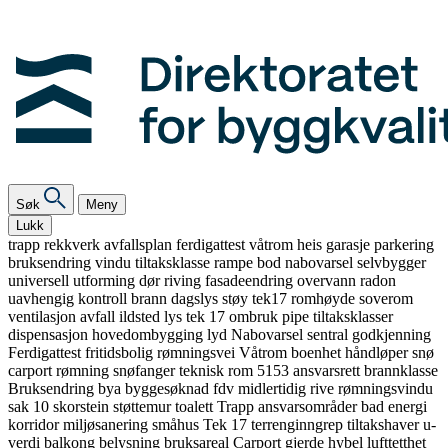
Søk
Meny
Lukk
trapp
rekkverk
avfallsplan
ferdigattest
våtrom
heis
garasje
parkering
bruksendring
vindu
tiltaksklasse
rampe
bod
nabovarsel
selvbygger
universell utforming
dør
riving
fasadeendring
overvann
radon
uavhengig kontroll
brann
dagslys
støy
tek17
romhøyde
soverom
ventilasjon
avfall
ildsted
lys
tek 17
ombruk
pipe
tiltaksklasser
dispensasjon
hovedombygging
lyd
Nabovarsel
sentral godkjenning
Ferdigattest
fritidsbolig
rømningsvei
Våtrom
boenhet
håndløper
snø
carport
rømning
snøfanger
teknisk rom
5153
ansvarsrett
brannklasse
Bruksendring
bya
byggesøknad
fdv
midlertidig
rive
rømningsvindu
sak 10
skorstein
støttemur
toalett
Trapp
ansvarsområder
bad
energi
korridor
miljøsanering
småhus
Tek 17
terrenginngrep
tiltakshaver
u-
verdi
balkong
belysning
bruksareal
Carport
gjerde
hybel
lufttetthet