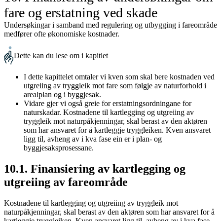
fare og erstatning ved skade
Undersøkingar i samband med regulering og utbygging i fareområde
medfører ofte økonomiske kostnader.
Dette kan du lese om i kapitlet
I dette kapittelet omtaler vi kven som skal bere kostnaden ved
utgreiing av tryggleik mot fare som følgje av naturforhold i
arealplan og i byggjesak.
Vidare gjer vi også greie for erstatningsordningane for
naturskadar. Kostnadene til kartlegging og utgreiing av
tryggleik mot naturpåkjenningar, skal berast av den aktøren
som har ansvaret for å kartleggje tryggleiken. Kven ansvaret
ligg til, avheng av i kva fase ein er i plan- og
byggjesaksprosessane.
10.1. Finansiering av kartlegging og
utgreiing av fareområde
Kostnadene til kartlegging og utgreiing av tryggleik mot
naturpåkjenningar, skal berast av den aktøren som har ansvaret for å
kartleggje tryggleiken. Kven ansvaret ligg til, avheng av i kva fase