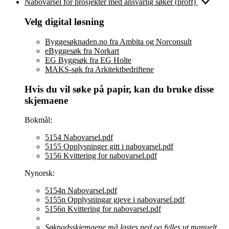
Nabovarsel
for prosjekter med ansvarlig søker (proff)
Velg digital løsning
Byggesøknaden.no fra Ambita og Norconsult
eByggesøk fra Norkart
EG Byggsøk fra EG Holte
MAKS-søk fra Arkitektbedriftene
Hvis du vil søke på papir, kan du bruke disse
skjemaene
Bokmål:
5154
Nabovarsel
.pdf
5155 Opplysninger gitt i
nabovarsel
.pdf
5156 Kvittering for
nabovarsel
.pdf
Nynorsk:
5154n
Nabovarsel
.pdf
5155n Opplysningar gjeve i
nabovarsel
.pdf
5156n Kvittering for
nabovarsel
.pdf
Søknadsskjemaene må lastes ned og fylles ut manuelt