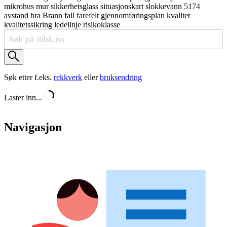
mikrohus
mur
sikkerhetsglass
situasjonskart
slokkevann
5174
avstand
bra
Brann
fall
farefelt
gjennomføringsplan
kvalitet
kvalitetssikring
ledelinje
risikoklasse
Søk etter f.eks.
rekkverk
eller
bruksendring
Laster inn...
Navigasjon