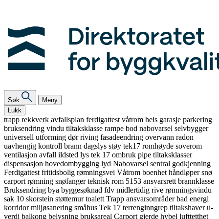
Søk
Meny
Lukk
trapp
rekkverk
avfallsplan
ferdigattest
våtrom
heis
garasje
parkering
bruksendring
vindu
tiltaksklasse
rampe
bod
nabovarsel
selvbygger
universell utforming
dør
riving
fasadeendring
overvann
radon
uavhengig kontroll
brann
dagslys
støy
tek17
romhøyde
soverom
ventilasjon
avfall
ildsted
lys
tek 17
ombruk
pipe
tiltaksklasser
dispensasjon
hovedombygging
lyd
Nabovarsel
sentral godkjenning
Ferdigattest
fritidsbolig
rømningsvei
Våtrom
boenhet
håndløper
snø
carport
rømning
snøfanger
teknisk rom
5153
ansvarsrett
brannklasse
Bruksendring
bya
byggesøknad
fdv
midlertidig
rive
rømningsvindu
sak 10
skorstein
støttemur
toalett
Trapp
ansvarsområder
bad
energi
korridor
miljøsanering
småhus
Tek 17
terrenginngrep
tiltakshaver
u-
verdi
balkong
belysning
bruksareal
Carport
gjerde
hybel
lufttetthet