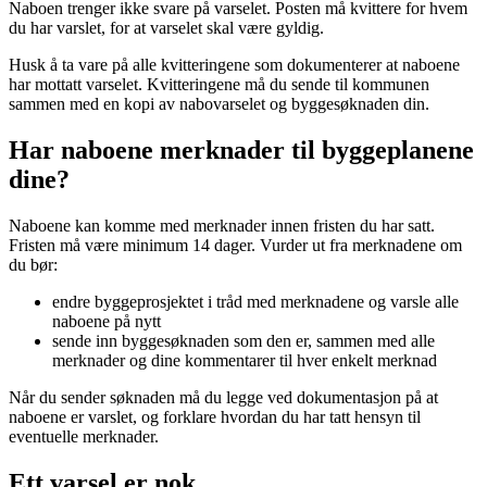
Naboen trenger ikke svare på varselet. Posten må kvittere for hvem
du har varslet, for at varselet skal være gyldig.
Husk å ta vare på alle kvitteringene som dokumenterer at naboene
har mottatt varselet. Kvitteringene må du sende til kommunen
sammen med en kopi av
nabovarselet
og byggesøknaden din.
Har naboene merknader til byggeplanene
dine?
Naboene kan komme med merknader innen fristen du har satt.
Fristen må være minimum 14 dager. Vurder ut fra merknadene om
du bør:
endre byggeprosjektet i tråd med merknadene og varsle alle
naboene på nytt
sende inn byggesøknaden som den er, sammen med alle
merknader og dine kommentarer til hver enkelt merknad
Når du sender søknaden må du legge ved dokumentasjon på at
naboene er varslet, og forklare hvordan du har tatt hensyn til
eventuelle merknader.
Ett varsel er nok