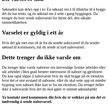
Søknaden kan deles opp i to: Én søknad om å få tillatelse til å bygge
det du har tenkt, og én søknad om å sette i gang byggingen. Da
trenger du bare sende
nabovarsel
for første del, den såkalte
rammetillatelsen.
Varselet er gyldig i ett år
Hvis det går mer enn ett år fra du sendte
nabovarsel
til du sender
søknad til kommunen, må du sende ut nytt
nabovarsel
.
Dette trenger du ikke varsle om
Du trenger ikke varsle naboene om innvendige fysiske arbeider eller
når arbeidet i liten grad berører interessene til naboer og gjenboere.
Du kan også slippe å nabovarsle hvis du skal bygge på en eiendom
hvor det er stor avstand til naboene, eller du skal sette opp en mindre
bygning som naboen ikke kan se fra sin eiendom. Du trenger heller
ikke å nabovarsle hvis det du skal gjøre er unntatt søknadsplikt
Ta kontakt med kommunen din hvis du er usikker på om det er
nødvendig å sende
nabovarsel
.