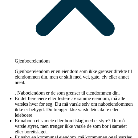
Gjenboereiendom
Gjenboereiendom er en eiendom som ikke grenser direkte til
eiendommen din, men er skilt med vei, gate, elv eller annet
areal.
. Naboeiendom er de som grenser til eiendommen din.
Er det flere eiere eller festere av samme eiendom, må alle
varsles hver for seg. Du må varsle selv om naboeiendommen
ikke er bebygd. Du trenger ikke varsle leietakere eller
leieboere.
Er naboen et sameie eller borettslag med et styre? Du må
varsle styret, men trenger ikke varsle de som bor i sameiet
eller borettslaget.
Er nabo en kommunal eiendom, må kommunen også varsles