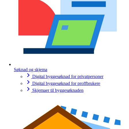
Søknad og skjema
Digital byggesøknad for privatpersoner
Digital byggesøknad for proffbrukere
Skjemaer til byggesøknaden