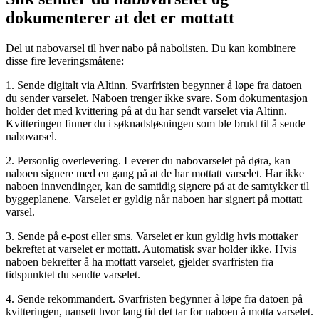
dokumenterer at det er mottatt
Del ut
nabovarsel
til hver nabo på nabolisten. Du kan kombinere
disse fire leveringsmåtene:
1. Sende digitalt via Altinn. Svarfristen begynner å løpe fra datoen
du sender varselet. Naboen trenger ikke svare. Som dokumentasjon
holder det med kvittering på at du har sendt varselet via Altinn.
Kvitteringen finner du i søknadsløsningen som ble brukt til å sende
nabovarsel
.
2. Personlig overlevering. Leverer du
nabovarselet
på døra, kan
naboen signere med en gang på at de har mottatt varselet. Har ikke
naboen innvendinger, kan de samtidig signere på at de samtykker til
byggeplanene. Varselet er gyldig når naboen har signert på mottatt
varsel.
3. Sende på e-post eller sms. Varselet er kun gyldig hvis mottaker
bekreftet at varselet er mottatt. Automatisk svar holder ikke. Hvis
naboen bekrefter å ha mottatt varselet, gjelder svarfristen fra
tidspunktet du sendte varselet.
4. Sende rekommandert. Svarfristen begynner å løpe fra datoen på
kvitteringen, uansett hvor lang tid det tar for naboen å motta varselet.