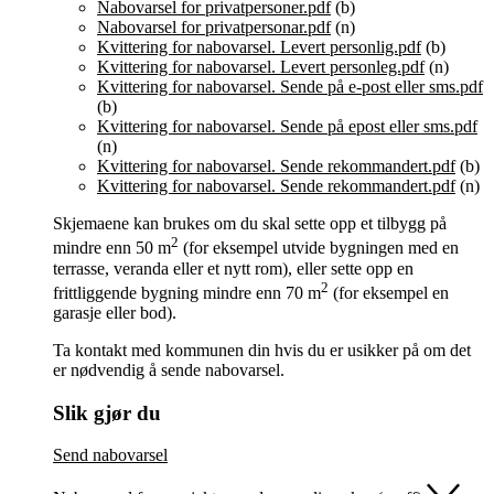
Nabovarsel
for privatpersoner.pdf
(b)
Nabovarsel
for privatpersonar.pdf
(n)
Kvittering for
nabovarsel
. Levert personlig.pdf
(b)
Kvittering for
nabovarsel
. Levert personleg.pdf
(n)
Kvittering for
nabovarsel
. Sende på e-post eller sms.pdf
(b)
Kvittering for
nabovarsel
. Sende på epost eller sms.pdf
(n)
Kvittering for
nabovarsel
. Sende rekommandert.pdf
(b)
Kvittering for
nabovarsel
. Sende rekommandert.pdf
(n)
Skjemaene kan brukes om du skal sette opp et tilbygg på
2
mindre enn 50 m
(for eksempel utvide bygningen med en
terrasse, veranda eller et nytt rom), eller sette opp en
2
frittliggende bygning mindre enn 70 m
(for eksempel en
garasje eller bod).
Ta kontakt med kommunen din hvis du er usikker på om det
er nødvendig å sende
nabovarsel
.
Slik gjør du
Send
nabovarsel