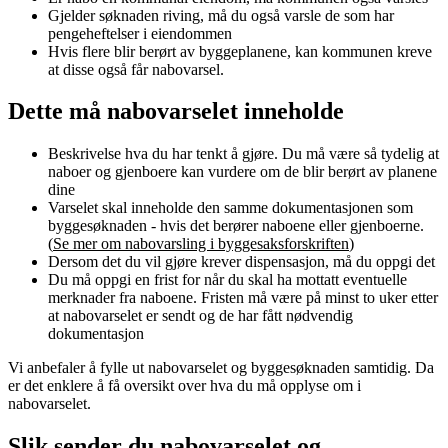
Gjelder søknaden riving, må du også varsle de som har
pengeheftelser i eiendommen
Hvis flere blir berørt av byggeplanene, kan kommunen kreve
at disse også får
nabovarsel
.
Dette må
nabovarselet
inneholde
Beskrivelse hva du har tenkt å gjøre. Du må være så tydelig at
naboer og gjenboere kan vurdere om de blir berørt av planene
dine
Varselet skal inneholde den samme dokumentasjonen som
byggesøknaden - hvis det berører naboene eller gjenboerne.
(
Se mer om nabovarsling i byggesaksforskriften
)
Dersom det du vil gjøre krever dispensasjon, må du oppgi det
Du må oppgi en frist for når du skal ha mottatt eventuelle
merknader fra naboene. Fristen må være på minst to uker etter
at
nabovarselet
er sendt og de har fått nødvendig
dokumentasjon
Vi anbefaler å fylle ut
nabovarselet
og byggesøknaden samtidig. Da
er det enklere å få oversikt over hva du må opplyse om i
nabovarselet
.
Slik sender du
nabovarselet
og