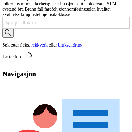
mikrohus
mur
sikkerhetsglass
situasjonskart
slokkevann
5174
avstand
bra
Brann
fall
farefelt
gjennomføringsplan
kvalitet
kvalitetssikring
ledelinje
risikoklasse
Søk etter f.eks.
rekkverk
eller
bruksendring
Laster inn...
Navigasjon