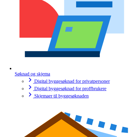
Søknad og skjema
Digital byggesøknad for privatpersoner
Digital byggesøknad for proffbrukere
Skjemaer til byggesøknaden