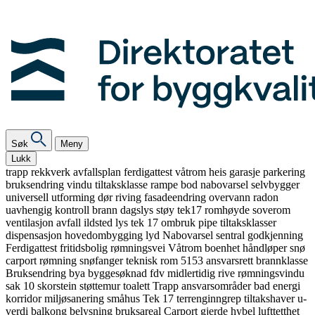
Søk
Meny
Lukk
trapp
rekkverk
avfallsplan
ferdigattest
våtrom
heis
garasje
parkering
bruksendring
vindu
tiltaksklasse
rampe
bod
nabovarsel
selvbygger
universell utforming
dør
riving
fasadeendring
overvann
radon
uavhengig kontroll
brann
dagslys
støy
tek17
romhøyde
soverom
ventilasjon
avfall
ildsted
lys
tek 17
ombruk
pipe
tiltaksklasser
dispensasjon
hovedombygging
lyd
Nabovarsel
sentral godkjenning
Ferdigattest
fritidsbolig
rømningsvei
Våtrom
boenhet
håndløper
snø
carport
rømning
snøfanger
teknisk rom
5153
ansvarsrett
brannklasse
Bruksendring
bya
byggesøknad
fdv
midlertidig
rive
rømningsvindu
sak 10
skorstein
støttemur
toalett
Trapp
ansvarsområder
bad
energi
korridor
miljøsanering
småhus
Tek 17
terrenginngrep
tiltakshaver
u-
verdi
balkong
belysning
bruksareal
Carport
gjerde
hybel
lufttetthet