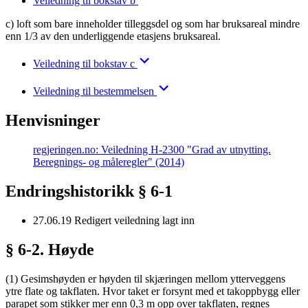
Veiledning til bokstav b
c) loft som bare inneholder tilleggsdel og som har bruksareal mindre
enn 1/3 av den underliggende etasjens bruksareal.
Veiledning til bokstav c
Veiledning til bestemmelsen
Henvisninger
regjeringen.no: Veiledning H-2300 "Grad av utnytting.
Beregnings- og måleregler" (2014)
Endringshistorikk § 6-1
27.06.19
Redigert veiledning lagt inn
§ 6-2. Høyde
(1) Gesimshøyden er høyden til skjæringen mellom ytterveggens
ytre flate og takflaten. Hvor taket er forsynt med et takoppbygg eller
parapet som stikker mer enn 0,3 m opp over takflaten, regnes