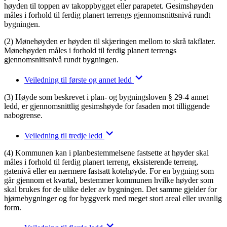
høyden til toppen av takoppbygget eller parapetet. Gesimshøyden
måles i forhold til ferdig planert terrengs gjennomsnittsnivå rundt
bygningen.
(2) Mønehøyden er høyden til skjæringen mellom to skrå takflater.
Mønehøyden måles i forhold til ferdig planert terrengs
gjennomsnittsnivå rundt bygningen.
Veiledning til første og annet ledd
(3) Høyde som beskrevet i plan- og bygningsloven § 29-4 annet
ledd, er gjennomsnittlig gesimshøyde for fasaden mot tilliggende
nabogrense.
Veiledning til tredje ledd
(4) Kommunen kan i planbestemmelsene fastsette at høyder skal
måles i forhold til ferdig planert terreng, eksisterende terreng,
gatenivå eller en nærmere fastsatt kotehøyde. For en bygning som
går gjennom et kvartal, bestemmer kommunen hvilke høyder som
skal brukes for de ulike deler av bygningen. Det samme gjelder for
hjørnebygninger og for byggverk med meget stort areal eller uvanlig
form.