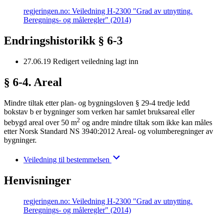
regjeringen.no: Veiledning H-2300 "Grad av utnytting.
Beregnings- og måleregler" (2014)
Endringshistorikk § 6-3
27.06.19
Redigert veiledning lagt inn
§ 6-4. Areal
Mindre tiltak etter plan- og bygningsloven § 29-4 tredje ledd
bokstav b er bygninger som verken har samlet bruksareal eller
2
bebygd areal over 50 m
og andre mindre tiltak som ikke kan måles
etter Norsk Standard NS 3940:2012 Areal- og volumberegninger av
bygninger.
Veiledning til bestemmelsen
Henvisninger
regjeringen.no: Veiledning H-2300 "Grad av utnytting.
Beregnings- og måleregler" (2014)