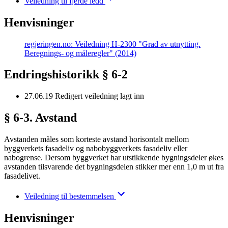
Veiledning til fjerde ledd
Henvisninger
regjeringen.no: Veiledning H-2300 "Grad av utnytting.
Beregnings- og måleregler" (2014)
Endringshistorikk § 6-2
27.06.19
Redigert veiledning lagt inn
§ 6-3. Avstand
Avstanden måles som korteste avstand horisontalt mellom
byggverkets fasadeliv og nabobyggverkets fasadeliv eller
nabogrense. Dersom byggverket har utstikkende bygningsdeler økes
avstanden tilsvarende det bygningsdelen stikker mer enn 1,0 m ut fra
fasadelivet.
Veiledning til bestemmelsen
Henvisninger