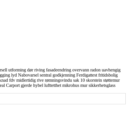
rsell utforming
dør
riving
fasadeendring
overvann
radon
uavhengig
gging
lyd
Nabovarsel
sentral godkjenning
Ferdigattest
fritidsbolig
knad
fdv
midlertidig
rive
rømningsvindu
sak 10
skorstein
støttemur
real
Carport
gjerde
hybel
lufttetthet
mikrohus
mur
sikkerhetsglass