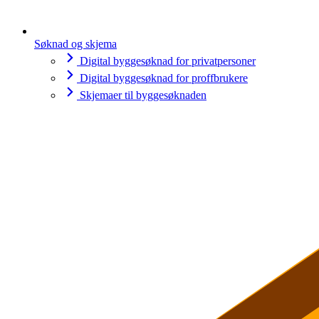
Søknad og skjema
Digital byggesøknad for privatpersoner
Digital byggesøknad for proffbrukere
Skjemaer til byggesøknaden