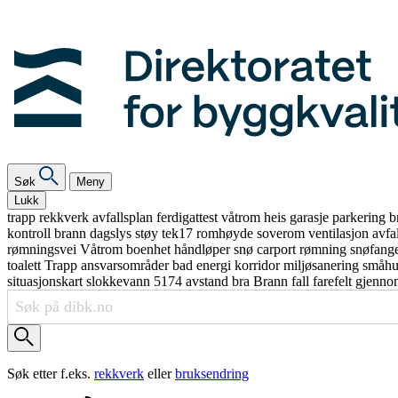
Søk
Meny
Lukk
trapp
rekkverk
avfallsplan
ferdigattest
våtrom
heis
garasje
parkering
b
kontroll
brann
dagslys
støy
tek17
romhøyde
soverom
ventilasjon
avfa
rømningsvei
Våtrom
boenhet
håndløper
snø
carport
rømning
snøfang
toalett
Trapp
ansvarsområder
bad
energi
korridor
miljøsanering
småh
situasjonskart
slokkevann
5174
avstand
bra
Brann
fall
farefelt
gjenno
Søk etter f.eks.
rekkverk
eller
bruksendring