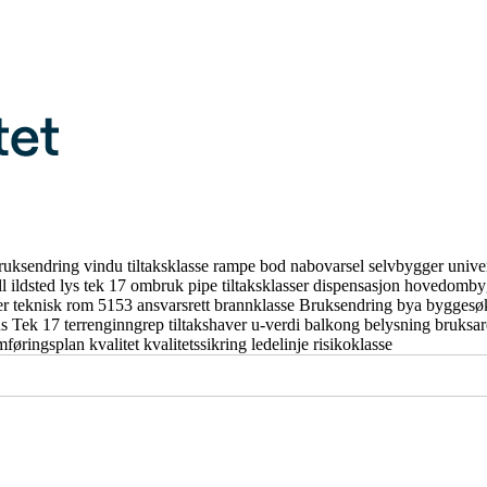
ruksendring
vindu
tiltaksklasse
rampe
bod
nabovarsel
selvbygger
unive
ll
ildsted
lys
tek 17
ombruk
pipe
tiltaksklasser
dispensasjon
hovedomby
er
teknisk rom
5153
ansvarsrett
brannklasse
Bruksendring
bya
byggesø
us
Tek 17
terrenginngrep
tiltakshaver
u-verdi
balkong
belysning
bruksa
mføringsplan
kvalitet
kvalitetssikring
ledelinje
risikoklasse