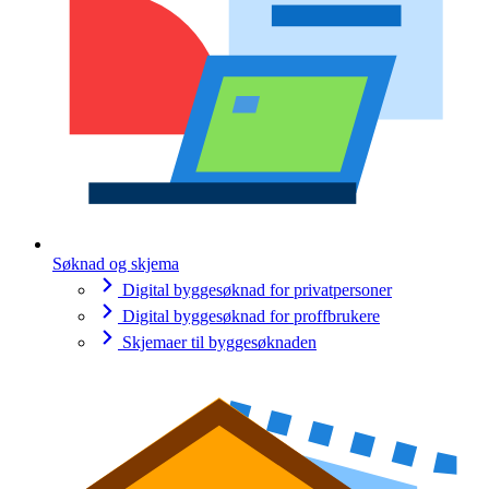
Søknad og skjema
Digital byggesøknad for privatpersoner
Digital byggesøknad for proffbrukere
Skjemaer til byggesøknaden