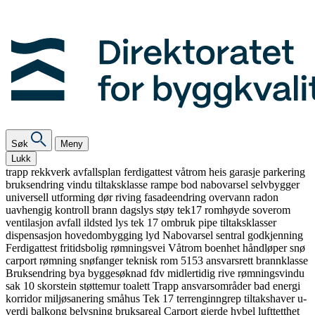
Søk
Meny
Lukk
trapp
rekkverk
avfallsplan
ferdigattest
våtrom
heis
garasje
parkering
bruksendring
vindu
tiltaksklasse
rampe
bod
nabovarsel
selvbygger
universell utforming
dør
riving
fasadeendring
overvann
radon
uavhengig kontroll
brann
dagslys
støy
tek17
romhøyde
soverom
ventilasjon
avfall
ildsted
lys
tek 17
ombruk
pipe
tiltaksklasser
dispensasjon
hovedombygging
lyd
Nabovarsel
sentral godkjenning
Ferdigattest
fritidsbolig
rømningsvei
Våtrom
boenhet
håndløper
snø
carport
rømning
snøfanger
teknisk rom
5153
ansvarsrett
brannklasse
Bruksendring
bya
byggesøknad
fdv
midlertidig
rive
rømningsvindu
sak 10
skorstein
støttemur
toalett
Trapp
ansvarsområder
bad
energi
korridor
miljøsanering
småhus
Tek 17
terrenginngrep
tiltakshaver
u-
verdi
balkong
belysning
bruksareal
Carport
gjerde
hybel
lufttetthet