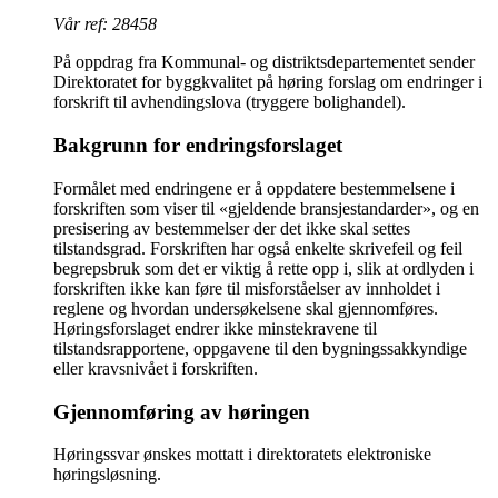
Vår ref: 28458
På oppdrag fra Kommunal- og distriktsdepartementet sender
Direktoratet for byggkvalitet på høring forslag om endringer i
forskrift til avhendingslova (tryggere bolighandel).
Bakgrunn for endringsforslaget
Formålet med endringene er å oppdatere bestemmelsene i
forskriften som viser til «gjeldende bransjestandarder», og en
presisering av bestemmelser der det ikke skal settes
tilstandsgrad. Forskriften har også enkelte skrivefeil og feil
begrepsbruk som det er viktig å rette opp i, slik at ordlyden i
forskriften ikke kan føre til misforståelser av innholdet i
reglene og hvordan undersøkelsene skal gjennomføres.
Høringsforslaget endrer ikke minstekravene til
tilstandsrapportene, oppgavene til den bygningssakkyndige
eller kravsnivået i forskriften.
Gjennomføring av høringen
Høringssvar ønskes mottatt i direktoratets elektroniske
høringsløsning.