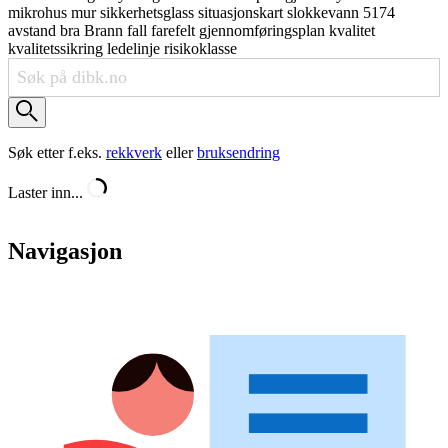
mikrohus
mur
sikkerhetsglass
situasjonskart
slokkevann
5174
avstand
bra
Brann
fall
farefelt
gjennomføringsplan
kvalitet
kvalitetssikring
ledelinje
risikoklasse
Søk etter f.eks.
rekkverk
eller
bruksendring
Laster inn...
Navigasjon