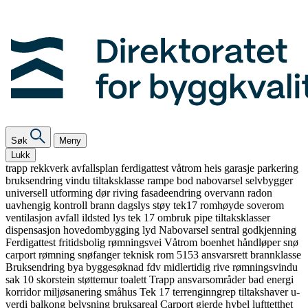
Søk
Meny
Lukk
trapp
rekkverk
avfallsplan
ferdigattest
våtrom
heis
garasje
parkering
bruksendring
vindu
tiltaksklasse
rampe
bod
nabovarsel
selvbygger
universell utforming
dør
riving
fasadeendring
overvann
radon
uavhengig kontroll
brann
dagslys
støy
tek17
romhøyde
soverom
ventilasjon
avfall
ildsted
lys
tek 17
ombruk
pipe
tiltaksklasser
dispensasjon
hovedombygging
lyd
Nabovarsel
sentral godkjenning
Ferdigattest
fritidsbolig
rømningsvei
Våtrom
boenhet
håndløper
snø
carport
rømning
snøfanger
teknisk rom
5153
ansvarsrett
brannklasse
Bruksendring
bya
byggesøknad
fdv
midlertidig
rive
rømningsvindu
sak 10
skorstein
støttemur
toalett
Trapp
ansvarsområder
bad
energi
korridor
miljøsanering
småhus
Tek 17
terrenginngrep
tiltakshaver
u-
verdi
balkong
belysning
bruksareal
Carport
gjerde
hybel
lufttetthet