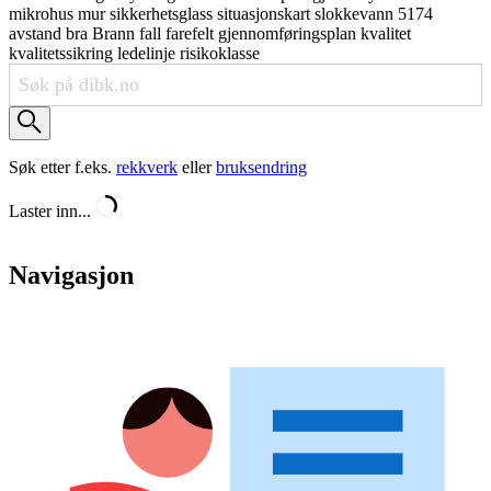
mikrohus
mur
sikkerhetsglass
situasjonskart
slokkevann
5174
avstand
bra
Brann
fall
farefelt
gjennomføringsplan
kvalitet
kvalitetssikring
ledelinje
risikoklasse
Søk etter f.eks.
rekkverk
eller
bruksendring
Laster inn...
Navigasjon