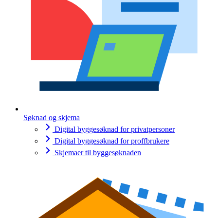
Søknad og skjema
Digital byggesøknad for privatpersoner
Digital byggesøknad for proffbrukere
Skjemaer til byggesøknaden