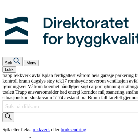
Søk
Meny
Lukk
trapp
rekkverk
avfallsplan
ferdigattest
våtrom
heis
garasje
parkering
b
kontroll
brann
dagslys
støy
tek17
romhøyde
soverom
ventilasjon
avfa
rømningsvei
Våtrom
boenhet
håndløper
snø
carport
rømning
snøfang
toalett
Trapp
ansvarsområder
bad
energi
korridor
miljøsanering
småh
situasjonskart
slokkevann
5174
avstand
bra
Brann
fall
farefelt
gjenno
Søk etter f.eks.
rekkverk
eller
bruksendring