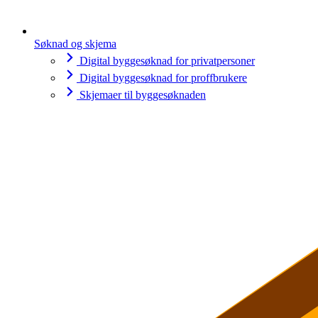
Søknad og skjema
Digital byggesøknad for privatpersoner
Digital byggesøknad for proffbrukere
Skjemaer til byggesøknaden