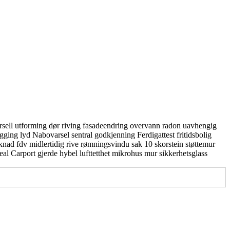
rsell utforming
dør
riving
fasadeendring
overvann
radon
uavhengig
gging
lyd
Nabovarsel
sentral godkjenning
Ferdigattest
fritidsbolig
knad
fdv
midlertidig
rive
rømningsvindu
sak 10
skorstein
støttemur
real
Carport
gjerde
hybel
lufttetthet
mikrohus
mur
sikkerhetsglass