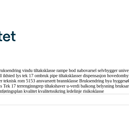
ruksendring
vindu
tiltaksklasse
rampe
bod
nabovarsel
selvbygger
unive
ll
ildsted
lys
tek 17
ombruk
pipe
tiltaksklasser
dispensasjon
hovedomby
er
teknisk rom
5153
ansvarsrett
brannklasse
Bruksendring
bya
byggesø
us
Tek 17
terrenginngrep
tiltakshaver
u-verdi
balkong
belysning
bruksa
mføringsplan
kvalitet
kvalitetssikring
ledelinje
risikoklasse