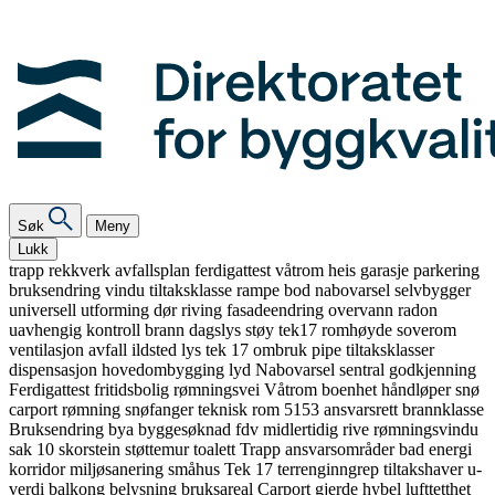
Søk
Meny
Lukk
trapp
rekkverk
avfallsplan
ferdigattest
våtrom
heis
garasje
parkering
bruksendring
vindu
tiltaksklasse
rampe
bod
nabovarsel
selvbygger
universell utforming
dør
riving
fasadeendring
overvann
radon
uavhengig kontroll
brann
dagslys
støy
tek17
romhøyde
soverom
ventilasjon
avfall
ildsted
lys
tek 17
ombruk
pipe
tiltaksklasser
dispensasjon
hovedombygging
lyd
Nabovarsel
sentral godkjenning
Ferdigattest
fritidsbolig
rømningsvei
Våtrom
boenhet
håndløper
snø
carport
rømning
snøfanger
teknisk rom
5153
ansvarsrett
brannklasse
Bruksendring
bya
byggesøknad
fdv
midlertidig
rive
rømningsvindu
sak 10
skorstein
støttemur
toalett
Trapp
ansvarsområder
bad
energi
korridor
miljøsanering
småhus
Tek 17
terrenginngrep
tiltakshaver
u-
verdi
balkong
belysning
bruksareal
Carport
gjerde
hybel
lufttetthet