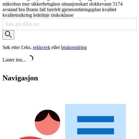
mikrohus
mur
sikkerhetsglass
situasjonskart
slokkevann
5174
avstand
bra
Brann
fall
farefelt
gjennomføringsplan
kvalitet
kvalitetssikring
ledelinje
risikoklasse
Søk etter f.eks.
rekkverk
eller
bruksendring
Laster inn...
Navigasjon