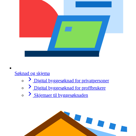
Søknad og skjema
Digital byggesøknad for privatpersoner
Digital byggesøknad for proffbrukere
Skjemaer til byggesøknaden