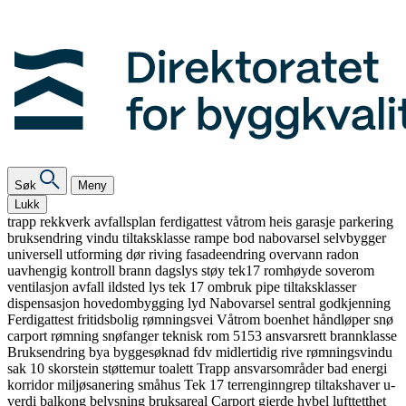
Søk
Meny
Lukk
trapp
rekkverk
avfallsplan
ferdigattest
våtrom
heis
garasje
parkering
bruksendring
vindu
tiltaksklasse
rampe
bod
nabovarsel
selvbygger
universell utforming
dør
riving
fasadeendring
overvann
radon
uavhengig kontroll
brann
dagslys
støy
tek17
romhøyde
soverom
ventilasjon
avfall
ildsted
lys
tek 17
ombruk
pipe
tiltaksklasser
dispensasjon
hovedombygging
lyd
Nabovarsel
sentral godkjenning
Ferdigattest
fritidsbolig
rømningsvei
Våtrom
boenhet
håndløper
snø
carport
rømning
snøfanger
teknisk rom
5153
ansvarsrett
brannklasse
Bruksendring
bya
byggesøknad
fdv
midlertidig
rive
rømningsvindu
sak 10
skorstein
støttemur
toalett
Trapp
ansvarsområder
bad
energi
korridor
miljøsanering
småhus
Tek 17
terrenginngrep
tiltakshaver
u-
verdi
balkong
belysning
bruksareal
Carport
gjerde
hybel
lufttetthet