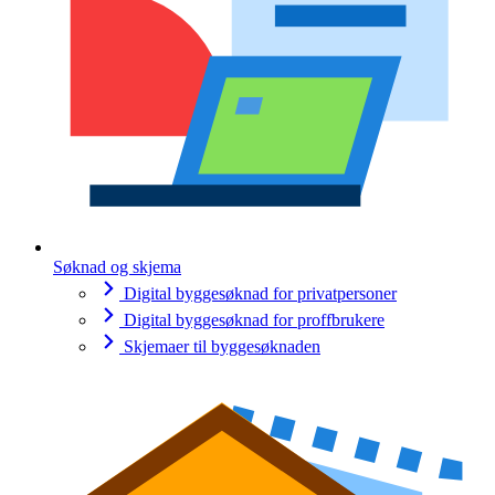
Søknad og skjema
Digital byggesøknad for privatpersoner
Digital byggesøknad for proffbrukere
Skjemaer til byggesøknaden