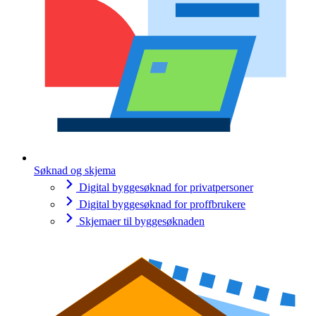
Søknad og skjema
Digital byggesøknad for privatpersoner
Digital byggesøknad for proffbrukere
Skjemaer til byggesøknaden