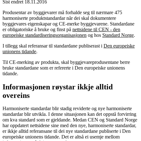
Sist endret 18.11.2016
Produsentar av byggjevarer må forhalde seg til nærmare 475
harmoniserte produktstandardar når dei skal dokumentere
byggjevares eigenskapar og CE-merke byggjevarene. Standardane
er obligatoriske å bruke og finst på
nettsidene til CEN - den
europeiske standardiseringsorganisasjonen
og hos
Standard Norge
.
I tillegg skal referansar til standardane publiserast i
Den europeiske
unionens tidande
.
Til CE-merking av produkta, skal byggjevareprodusentane berre
bruke standardane som er refererte i Den europeiske unionens
tidande.
Informasjonen røystar ikkje alltid
overeins
Harmoniserte standardar blir stadig reviderte og nye harmoniserte
standardar blir utvikla. I denne situasjonen kan det oppstå forvirring
om kva standard som er gjeldande. Medan CEN og Standard Norge
har oppdatert nettsidene sine med den nye, harmoniserte standardar,
er ikkje alltid referansane til dei nye standardane publiserte i Den
europeiske unionens tidande. Det er altså ei usemje mellom