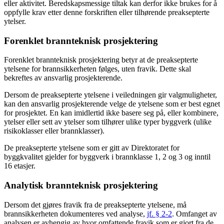
eller aktivitet. Beredskapsmessige tiltak kan derfor ikke brukes for å
oppfylle krav etter denne forskriften eller tilhørende preaksepterte
ytelser.
Forenklet brannteknisk prosjektering
Forenklet brannteknisk prosjektering betyr at de preaksepterte
ytelsene for brannsikkerheten følges, uten fravik. Dette skal
bekreftes av ansvarlig prosjekterende.
Dersom de preaksepterte ytelsene i veiledningen gir valgmuligheter,
kan den ansvarlig prosjekterende velge de ytelsene som er best egnet
for prosjektet. En kan imidlertid ikke basere seg på, eller kombinere,
ytelser eller sett av ytelser som tilhører ulike typer byggverk (ulike
risikoklasser eller brannklasser).
De preaksepterte ytelsene som er gitt av Direktoratet for
byggkvalitet gjelder for byggverk i brannklasse 1, 2 og 3 og inntil
16 etasjer.
Analytisk brannteknisk prosjektering
Dersom det gjøres fravik fra de preaksepterte ytelsene, må
brannsikkerheten dokumenteres ved analyse,
jf. § 2-2
. Omfanget av
analysen er avhengig av hvor omfattende fravik som er gjort fra de