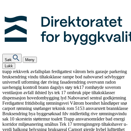
Søk
Meny
Lukk
trapp
rekkverk
avfallsplan
ferdigattest
våtrom
heis
garasje
parkering
bruksendring
vindu
tiltaksklasse
rampe
bod
nabovarsel
selvbygger
universell utforming
dør
riving
fasadeendring
overvann
radon
uavhengig kontroll
brann
dagslys
støy
tek17
romhøyde
soverom
ventilasjon
avfall
ildsted
lys
tek 17
ombruk
pipe
tiltaksklasser
dispensasjon
hovedombygging
lyd
Nabovarsel
sentral godkjenning
Ferdigattest
fritidsbolig
rømningsvei
Våtrom
boenhet
håndløper
snø
carport
rømning
snøfanger
teknisk rom
5153
ansvarsrett
brannklasse
Bruksendring
bya
byggesøknad
fdv
midlertidig
rive
rømningsvindu
sak 10
skorstein
støttemur
toalett
Trapp
ansvarsområder
bad
energi
korridor
miljøsanering
småhus
Tek 17
terrenginngrep
tiltakshaver
u-
verdi
balkong
belysning
bruksareal
Carport
gjerde
hybel
lufttetthet