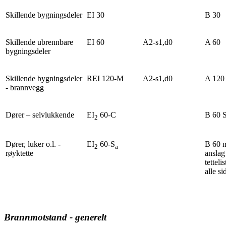
Skillende bygningsdeler
EI 30
B 30
Skillende ubrennbare
EI 60
A2-s1,d0
A 60
bygningsdeler
Skillende bygningsdeler
REI 120-M
A2-s1,d0
A 120
- brannvegg
Dører – selvlukkende
EI
60-C
B 60 
2
Dører, luker o.l. -
EI
60-S
B 60 
2
a
røyktette
anslag
tetteli
alle si
Brannmotstand - generelt