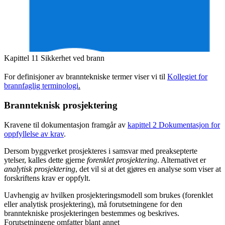
Kapittel 11 Sikkerhet ved brann
For definisjoner av branntekniske termer viser vi til
Kollegiet for
brannfaglig terminologi
.
Brannteknisk prosjektering
Kravene til dokumentasjon framgår av
kapittel 2 Dokumentasjon for
oppfyllelse av krav
.
Dersom byggverket prosjekteres i samsvar med preaksepterte
ytelser, kalles dette gjerne
forenklet prosjektering
. Alternativet er
analytisk prosjektering
, det vil si at det gjøres en analyse som viser at
forskriftens krav er oppfylt.
Uavhengig av hvilken prosjekteringsmodell som brukes (forenklet
eller analytisk prosjektering), må forutsetningene for den
branntekniske prosjekteringen bestemmes og beskrives.
Forutsetningene omfatter blant annet