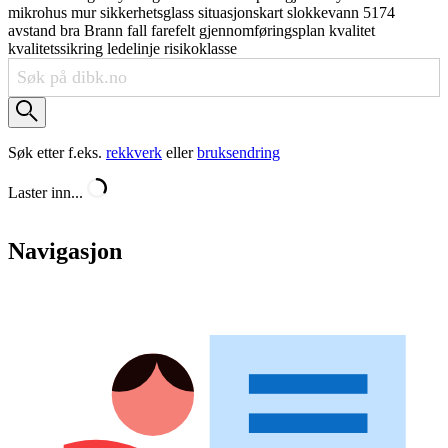
mikrohus
mur
sikkerhetsglass
situasjonskart
slokkevann
5174
avstand
bra
Brann
fall
farefelt
gjennomføringsplan
kvalitet
kvalitetssikring
ledelinje
risikoklasse
Søk etter f.eks.
rekkverk
eller
bruksendring
Laster inn...
Navigasjon