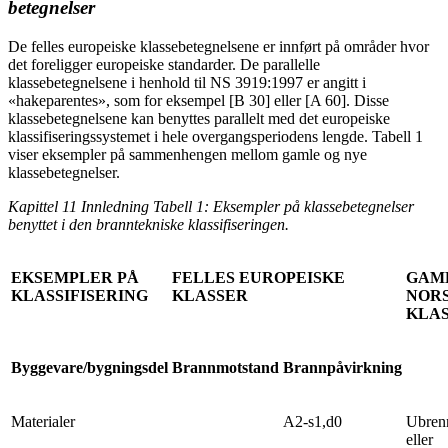
betegnelser
De felles europeiske klassebetegnelsene er innført på områder hvor
det foreligger europeiske standarder. De parallelle
klassebetegnelsene i henhold til NS 3919:1997 er angitt i
«hakeparentes», som for eksempel [B 30] eller [A 60]. Disse
klassebetegnelsene kan benyttes parallelt med det europeiske
klassifiseringssystemet i hele overgangsperiodens lengde. Tabell 1
viser eksempler på sammenhengen mellom gamle og nye
klassebetegnelser.
Kapittel 11 Innledning Tabell 1: Eksempler på klassebetegnelser
benyttet i den branntekniske klassifiseringen.
EKSEMPLER PÅ
FELLES EUROPEISKE
GAM
KLASSIFISERING
KLASSER
NOR
KLA
Byggevare/bygningsdel
Brannmotstand
Brannpåvirkning
Materialer
A2-s1,d0
Ubren
eller