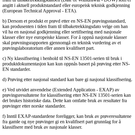
angitt i aktuell produktstandard eller europeisk teknisk godkjenning
(European Technical Approval - ETA).
b) Dersom et produkt er prøvd etter en NS-EN prøvingsstandard,
kan produsenten i tiden fram til tilbaketrekkingsdato velge om han
vil ha en nasjonal godkjenning eller sertifisering med nasjonale
klasser eller nye europeiske klasser. For å oppnå nasjonale klasser
skal prøvningsrapporten gjennomgå en teknisk vurdering av et
prøvingslaboratorium eller annen kvalifisert part.
c) Ny klassifisering i henhold til NS-EN 13501-serien til bruk i
produktdokumentasjon kan kun oppnås basert på prøving etter NS-
EN standarder.
d) Prøving etter nasjonal standard kan bare gi nasjonal klassifisering.
e) Ved utvidet anvendelse (Extended Application - EXAP) av
prøvingsresultatene for klassifisering etter NS-EN 13501-serien kan
det brukes historiske data. Dette kan omfatte bruk av resultater fra
prøvinger etter norske standarder.
f) Inntil EXAP-standardene foreligger, kan bruk av prøveresultatene
fra gamle og nye prøvinger gi en kvalifisert part grunnlag for å
klassifisere med bruk av nasjonale klasser.