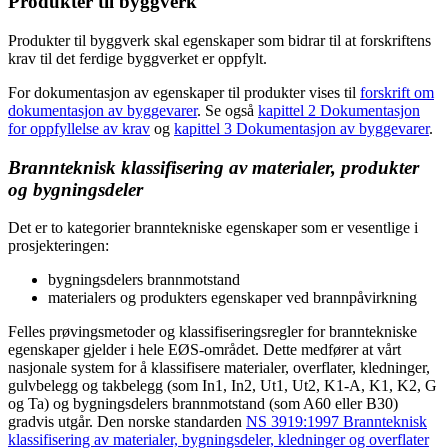
Produkter til byggverk
Produkter til byggverk skal egenskaper som bidrar til at forskriftens
krav til det ferdige byggverket er oppfylt.
For dokumentasjon av egenskaper til produkter vises til
forskrift om
dokumentasjon av byggevarer
. Se også
kapittel 2 Dokumentasjon
for oppfyllelse av krav
og
kapittel 3 Dokumentasjon av byggevarer
.
Brannteknisk klassifisering av materialer, produkter
og bygningsdeler
Det er to kategorier branntekniske egenskaper som er vesentlige i
prosjekteringen:
bygningsdelers brannmotstand
materialers og produkters egenskaper ved brannpåvirkning
Felles prøvingsmetoder og klassifiseringsregler for branntekniske
egenskaper gjelder i hele EØS-området. Dette medfører at vårt
nasjonale system for å klassifisere materialer, overflater, kledninger,
gulvbelegg og takbelegg (som In1, In2, Ut1, Ut2, K1-A, K1, K2, G
og Ta) og bygningsdelers brannmotstand (som A60 eller B30)
gradvis utgår. Den norske standarden
NS 3919:1997 Brannteknisk
klassifisering av materialer, bygningsdeler, kledninger og overflater