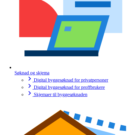
Søknad og skjema
Digital byggesøknad for privatpersoner
Digital byggesøknad for proffbrukere
Skjemaer til byggesøknaden