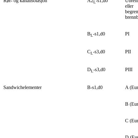
Rør- og kanalisolasjon
A2
-s1,d0
Ubren
L
eller
begren
brennb
B
-s1,d0
PI
L
C
-s3,d0
PII
L
D
-s3,d0
PIII
L
Sandwichelementer
B-s1,d0
A (Eur
B (Eur
C (Eur
D (Eur