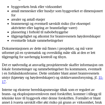
byggverkets bruk eller virksomhet
antall mennesker eller husdyr som byggverket er dimensjonert
for
arealer og antall etasjer
brannenergi og eventuell særskilt risiko (for eksempel
aktiviteter eller lagring av brannfarlige varer)
plassering i forhold til nabobebyggelse
tilgjengelighet og atkomst for brannvesenets høyderedskaper
eventuelle lokale rammebetingelser
Dokumentasjonen av dette må finnes i prosjektet, og må være
utformet på en systematisk og oversiktlig måte slik at den er lett
tilgjengelig for uavhengig kontroll og tilsyn.
Det er nødvendig at ansvarlig prosjekterende skaffer informasjon om
lokale forutsetninger og rammebetingelser fra kommunen, eventuelt
i en forhåndskonferanse. Dette omfatter blant annet brannvesenets
utstyr (kjøretøy og høyderedskaper) og slokkevannsforsyning, jf.
11-
17
.
Interne og eksterne beredskapsmessige tiltak som er regulert av
brann- og eksplosjonsvernloven med forskrifter, kommer i tillegg til
tekniske krav til byggverk etter denne forskriften. Formålet er blant
annet å ivareta særskilt eller økt risiko på grunn av virksomhet, bruk