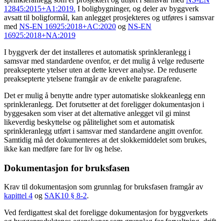
12845:2015+A1:2019.
I boligbygninger, og deler av byggverk
avsatt til boligformål, kan anlegget prosjekteres og utføres i samsvar
med
NS-EN 16925:2018+AC:2020
og
NS-EN
16925:2018+NA:2019
I byggverk der det installeres et automatisk sprinkleranlegg i
samsvar med standardene ovenfor, er det mulig å velge reduserte
preaksepterte ytelser uten at dette krever analyse. De reduserte
preaksepterte ytelsene framgår av de enkelte paragrafene.
Det er mulig å benytte andre typer automatiske slokkeanlegg enn
sprinkleranlegg. Det forutsetter at det foreligger dokumentasjon i
byggesaken som viser at det alternative anlegget vil gi minst
likeverdig beskyttelse og pålitelighet som et automatisk
sprinkleranlegg utført i samsvar med standardene angitt ovenfor.
Samtidig må det dokumenteres at det slokkemiddelet som brukes,
ikke kan medføre fare for liv og helse.
Dokumentasjon for bruksfasen
Krav til dokumentasjon som grunnlag for bruksfasen framgår av
kapittel 4
og
SAK10 § 8-2
.
Ved ferdigattest skal det foreligge dokumentasjon for byggverkets