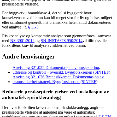
preaksepterte ytelsene.
For byggverk i brannklasse 4, det vil si byggverk hvor
konsekvensen ved brann kan bli meget stor for liv og helse, miljøet
eller samfunnet generelt, må brannsikkerheten alltid dokumenteres
ved analyse, jf.
§ 11-3
.
Risikoanalyse og komparativ analyse som gjennomføres i samsvar
med
NS 3901:2012
og
SN-INSTA/TS 950:2014
vil tilfredsstille
forskriftens krav til analyse av sikkerhet ved brann.
Andre henvisninger
Anvisning 321.025 Dokumentasjon av prosjektering,
utførelse og kontroll – oversikt. Byggforskserien (SINTEF)
Anvisning 321.026 Brannsikkerhet. Dokumentasjon av
brannsikkerhetsstrategi. Byggforskserien (SINTEF)
Reduserte preaksepterte ytelser ved installasjon av
automatisk sprinkleranlegg
Der hvor forskriften krever automatisk slokkeanlegg, angir de
preaksepterte ytelsene at anlegget må være et automatisk
sprinkleranlegg som er prosjektert og utført i samsvar med
NS-EN