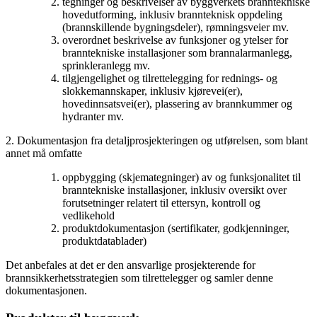
tegninger og beskrivelser av byggverkets branntekniske
hovedutforming, inklusiv brannteknisk oppdeling
(brannskillende bygningsdeler), rømningsveier mv.
overordnet beskrivelse av funksjoner og ytelser for
branntekniske installasjoner som brannalarmanlegg,
sprinkleranlegg mv.
tilgjengelighet og tilrettelegging for rednings- og
slokkemannskaper, inklusiv kjørevei(er),
hovedinnsatsvei(er), plassering av brannkummer og
hydranter mv.
2. Dokumentasjon fra detaljprosjekteringen og utførelsen, som blant
annet må omfatte
oppbygging (skjemategninger) av og funksjonalitet til
branntekniske installasjoner, inklusiv oversikt over
forutsetninger relatert til ettersyn, kontroll og
vedlikehold
produktdokumentasjon (sertifikater, godkjenninger,
produktdatablader)
Det anbefales at det er den ansvarlige prosjekterende for
brannsikkerhetsstrategien som tilrettelegger og samler denne
dokumentasjonen.