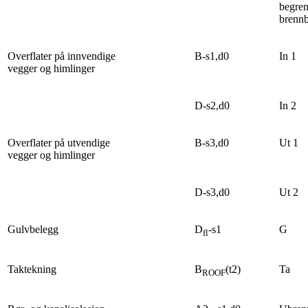
begren
brennb
Overflater på innvendige
B-s1,d0
In 1
vegger og himlinger
D-s2,d0
In 2
Overflater på utvendige
B-s3,d0
Ut 1
vegger og himlinger
D-s3,d0
Ut 2
Gulvbelegg
D
-s1
G
fl
Taktekning
B
(t2)
Ta
ROOF