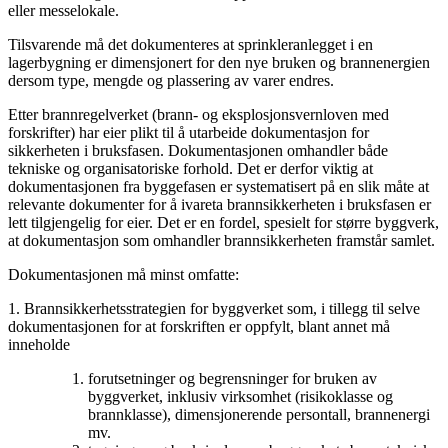
eller messelokale.
Tilsvarende må det dokumenteres at sprinkleranlegget i en
lagerbygning er dimensjonert for den nye bruken og brannenergien
dersom type, mengde og plassering av varer endres.
Etter brannregelverket (brann- og eksplosjonsvernloven med
forskrifter) har eier plikt til å utarbeide dokumentasjon for
sikkerheten i bruksfasen. Dokumentasjonen omhandler både
tekniske og organisatoriske forhold. Det er derfor viktig at
dokumentasjonen fra byggefasen er systematisert på en slik måte at
relevante dokumenter for å ivareta brannsikkerheten i bruksfasen er
lett tilgjengelig for eier. Det er en fordel, spesielt for større byggverk,
at dokumentasjon som omhandler brannsikkerheten framstår samlet.
Dokumentasjonen må minst omfatte:
1. Brannsikkerhetsstrategien for byggverket som, i tillegg til selve
dokumentasjonen for at forskriften er oppfylt, blant annet må
inneholde
forutsetninger og begrensninger for bruken av
byggverket, inklusiv virksomhet (risikoklasse og
brannklasse), dimensjonerende persontall, brannenergi
mv.