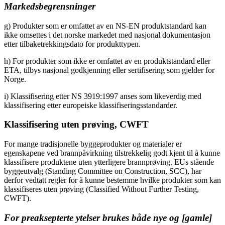
Markedsbegrensninger
g) Produkter som er omfattet av en NS-EN produktstandard kan
ikke omsettes i det norske markedet med nasjonal dokumentasjon
etter tilbaketrekkingsdato for produkttypen.
h) For produkter som ikke er omfattet av en produktstandard eller
ETA, tilbys nasjonal godkjenning eller sertifisering som gjelder for
Norge.
i) Klassifisering etter NS 3919:1997 anses som likeverdig med
klassifisering etter europeiske klassifiseringsstandarder.
Klassifisering uten prøving, CWFT
For mange tradisjonelle byggeprodukter og materialer er
egenskapene ved brannpåvirkning tilstrekkelig godt kjent til å kunne
klassifisere produktene uten ytterligere brannprøving. EUs stående
byggeutvalg (Standing Committee on Construction, SCC), har
derfor vedtatt regler for å kunne bestemme hvilke produkter som kan
klassifiseres uten prøving (Classified Without Further Testing,
CWFT).
For preaksepterte ytelser brukes både nye og [gamle]