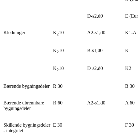
D-s2,d0
E (Eur
Kledninger
K
10
A2-s1,d0
K1-A
2
K
10
B-s1,d0
K1
2
K
10
D-s2,d0
K2
2
Bærende bygningsdeler
R 30
B 30
Bærende ubrennbare
R 60
A2-s1,d0
A 60
bygningsdeler
Skillende bygningsdeler
E 30
F 30
- integritet