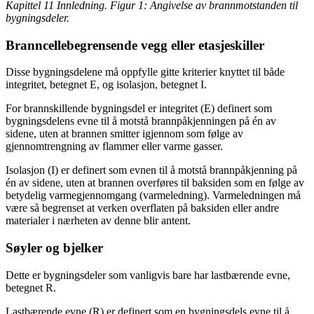
Kapittel 11 Innledning. Figur 1: Angivelse av brannmotstanden til
bygningsdeler.
Branncellebegrensende vegg eller etasjeskiller
Disse bygningsdelene må oppfylle gitte kriterier knyttet til både
integritet, betegnet E, og isolasjon, betegnet I.
For brannskillende bygningsdel er integritet (E) definert som
bygningsdelens evne til å motstå brannpåkjenningen på én av
sidene, uten at brannen smitter igjennom som følge av
gjennomtrengning av flammer eller varme gasser.
Isolasjon (I) er definert som evnen til å motstå brannpåkjenning på
én av sidene, uten at brannen overføres til baksiden som en følge av
betydelig varmegjennomgang (varmeledning). Varmeledningen må
være så begrenset at verken overflaten på baksiden eller andre
materialer i nærheten av denne blir antent.
Søyler og bjelker
Dette er bygningsdeler som vanligvis bare har lastbærende evne,
betegnet R.
Lastbærende evne (R) er definert som en bygningsdels evne til å