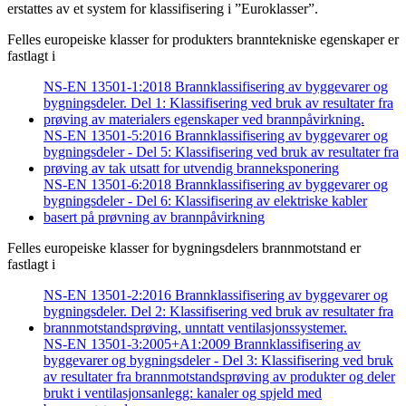
erstattes av et system for klassifisering i ”Euroklasser”.
Felles europeiske klasser for produkters branntekniske egenskaper er
fastlagt i
NS-EN 13501-1:2018 Brannklassifisering av byggevarer og
bygningsdeler. Del 1: Klassifisering ved bruk av resultater fra
prøving av materialers egenskaper ved brannpåvirkning.
NS-EN 13501-5:2016 Brannklassifisering av byggevarer og
bygningsdeler - Del 5: Klassifisering ved bruk av resultater fra
prøving av tak utsatt for utvendig branneksponering
NS-EN 13501-6:2018 Brannklassifisering av byggevarer og
bygningsdeler - Del 6: Klassifisering av elektriske kabler
basert på prøvning av brannpåvirkning
Felles europeiske klasser for bygningsdelers brannmotstand er
fastlagt i
NS-EN 13501-2:2016 Brannklassifisering av byggevarer og
bygningsdeler. Del 2: Klassifisering ved bruk av resultater fra
brannmotstandsprøving, unntatt ventilasjonssystemer.
NS-EN 13501-3:2005+A1:2009 Brannklassifisering av
byggevarer og bygningsdeler - Del 3: Klassifisering ved bruk
av resultater fra brannmotstandsprøving av produkter og deler
brukt i ventilasjonsanlegg: kanaler og spjeld med