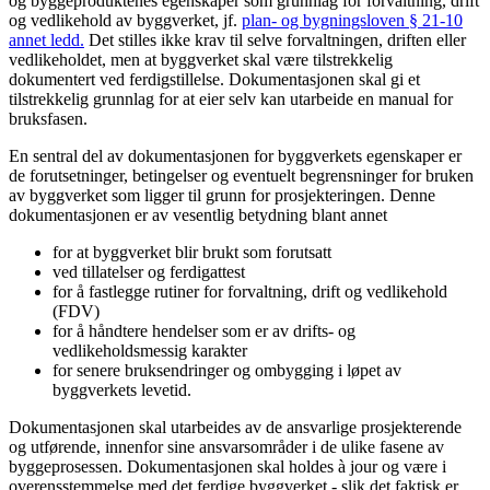
og byggeproduktenes egenskaper som grunnlag for forvaltning, drift
og vedlikehold av byggverket, jf.
plan- og bygningsloven § 21-10
annet ledd.
Det stilles ikke krav til selve forvaltningen, driften eller
vedlikeholdet, men at byggverket skal være tilstrekkelig
dokumentert ved ferdigstillelse. Dokumentasjonen skal gi et
tilstrekkelig grunnlag for at eier selv kan utarbeide en manual for
bruksfasen.
En sentral del av dokumentasjonen for byggverkets egenskaper er
de forutsetninger, betingelser og eventuelt begrensninger for bruken
av byggverket som ligger til grunn for prosjekteringen. Denne
dokumentasjonen er av vesentlig betydning blant annet
for at byggverket blir brukt som forutsatt
ved tillatelser og ferdigattest
for å fastlegge rutiner for forvaltning, drift og vedlikehold
(FDV)
for å håndtere hendelser som er av drifts- og
vedlikeholdsmessig karakter
for senere bruksendringer og ombygging i løpet av
byggverkets levetid.
Dokumentasjonen skal utarbeides av de ansvarlige prosjekterende
og utførende, innenfor sine ansvarsområder i de ulike fasene av
byggeprosessen. Dokumentasjonen skal holdes à jour og være i
overensstemmelse med det ferdige byggverket - slik det faktisk er