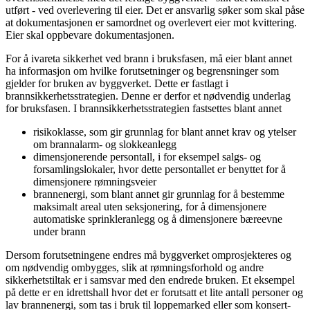
utført - ved overlevering til eier. Det er ansvarlig søker som skal påse
at dokumentasjonen er samordnet og overlevert eier mot kvittering.
Eier skal oppbevare dokumentasjonen.
For å ivareta sikkerhet ved brann i bruksfasen, må eier blant annet
ha informasjon om hvilke forutsetninger og begrensninger som
gjelder for bruken av byggverket. Dette er fastlagt i
brannsikkerhetsstrategien. Denne er derfor et nødvendig underlag
for bruksfasen. I brannsikkerhetsstrategien fastsettes blant annet
risikoklasse, som gir grunnlag for blant annet krav og ytelser
om brannalarm- og slokkeanlegg
dimensjonerende persontall, i for eksempel salgs- og
forsamlingslokaler, hvor dette persontallet er benyttet for å
dimensjonere rømningsveier
brannenergi, som blant annet gir grunnlag for å bestemme
maksimalt areal uten seksjonering, for å dimensjonere
automatiske sprinkleranlegg og å dimensjonere bæreevne
under brann
Dersom forutsetningene endres må byggverket omprosjekteres og
om nødvendig ombygges, slik at rømningsforhold og andre
sikkerhetstiltak er i samsvar med den endrede bruken. Et eksempel
på dette er en idrettshall hvor det er forutsatt et lite antall personer og
lav brannenergi, som tas i bruk til loppemarked eller som konsert-