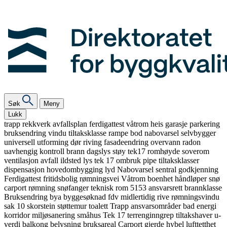
Søk
Meny
Lukk
trapp
rekkverk
avfallsplan
ferdigattest
våtrom
heis
garasje
parkering
bruksendring
vindu
tiltaksklasse
rampe
bod
nabovarsel
selvbygger
universell utforming
dør
riving
fasadeendring
overvann
radon
uavhengig kontroll
brann
dagslys
støy
tek17
romhøyde
soverom
ventilasjon
avfall
ildsted
lys
tek 17
ombruk
pipe
tiltaksklasser
dispensasjon
hovedombygging
lyd
Nabovarsel
sentral godkjenning
Ferdigattest
fritidsbolig
rømningsvei
Våtrom
boenhet
håndløper
snø
carport
rømning
snøfanger
teknisk rom
5153
ansvarsrett
brannklasse
Bruksendring
bya
byggesøknad
fdv
midlertidig
rive
rømningsvindu
sak 10
skorstein
støttemur
toalett
Trapp
ansvarsområder
bad
energi
korridor
miljøsanering
småhus
Tek 17
terrenginngrep
tiltakshaver
u-
verdi
balkong
belysning
bruksareal
Carport
gjerde
hybel
lufttetthet