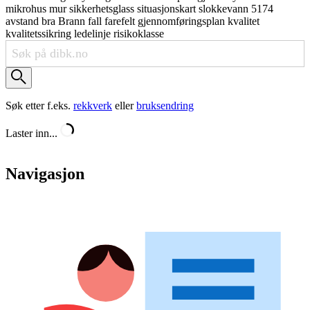
mikrohus
mur
sikkerhetsglass
situasjonskart
slokkevann
5174
avstand
bra
Brann
fall
farefelt
gjennomføringsplan
kvalitet
kvalitetssikring
ledelinje
risikoklasse
Søk etter f.eks.
rekkverk
eller
bruksendring
Laster inn...
Navigasjon