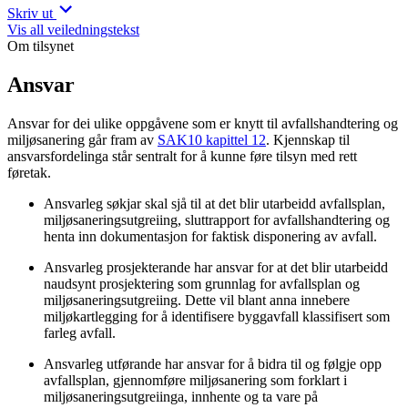
Skriv ut
Vis all veiledningstekst
Om tilsynet
Ansvar
Ansvar for dei ulike oppgåvene som er knytt til avfallshandtering og
miljøsanering går fram av
SAK10 kapittel 12
. Kjennskap til
ansvarsfordelinga står sentralt for å kunne føre tilsyn med rett
føretak.
Ansvarleg søkjar skal sjå til at det blir utarbeidd avfallsplan,
miljøsaneringsutgreiing, sluttrapport for avfallshandtering og
henta inn dokumentasjon for faktisk disponering av avfall.
Ansvarleg prosjekterande har ansvar for at det blir utarbeidd
naudsynt prosjektering som grunnlag for avfallsplan og
miljøsaneringsutgreiing. Dette vil blant anna innebere
miljøkartlegging for å identifisere byggavfall klassifisert som
farleg avfall.
Ansvarleg utførande har ansvar for å bidra til og følgje opp
avfallsplan, gjennomføre miljøsanering som forklart i
miljøsaneringsutgreiinga, innhente og ta vare på