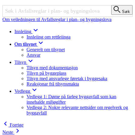
Søk
Søk
Om veiledningen til Avfallsreglar i plan- og bygningslova
Innleiing
Innleiing om rettleiinga
Om tilsynet
Generelt om tilsynet
Ansvar
Tilsyn
Tilsyn med dokumentasjon
Tilsyn på byggeplass
Tilsyn med ansvarlege føretak i byggesaka
Reaksjonar frå tilsynsmakta
Vedlegg
Vedlegg 1: Døme på farleg byggavfall som kan
innehalde miljøgifter
Vedlegg 2: Nokre relevante nettsider om regelverk og
byggavfall
Forrige
Neste