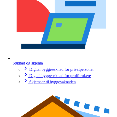
Søknad og skjema
Digital byggesøknad for privatpersoner
Digital byggesøknad for proffbrukere
Skjemaer til byggesøknaden