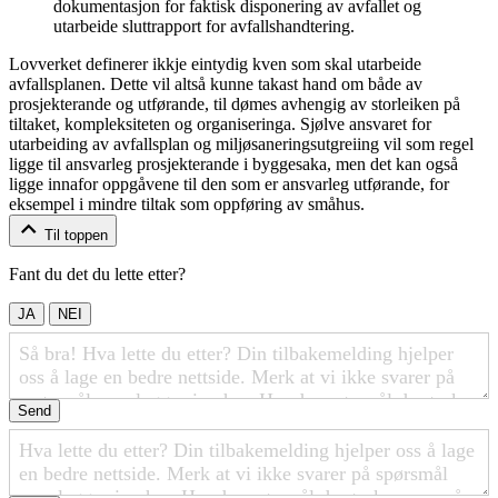
dokumentasjon for faktisk disponering av avfallet og
utarbeide sluttrapport for avfallshandtering.
Lovverket definerer ikkje eintydig kven som skal utarbeide
avfallsplanen. Dette vil altså kunne takast hand om både av
prosjekterande og utførande, til dømes avhengig av storleiken på
tiltaket, kompleksiteten og organiseringa. Sjølve ansvaret for
utarbeiding av avfallsplan og miljøsaneringsutgreiing vil som regel
ligge til ansvarleg prosjekterande i byggesaka, men det kan også
ligge innafor oppgåvene til den som er ansvarleg utførande, for
eksempel i mindre tiltak som oppføring av småhus.
Til toppen
Fant du det du lette etter?
JA
NEI
Send