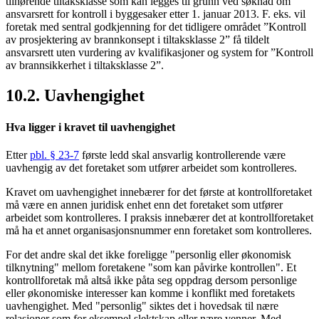
tilhørende tiltaksklasse som kan legges til grunn ved søknad om
ansvarsrett for kontroll i byggesaker etter 1. januar 2013. F. eks. vil
foretak med sentral godkjenning for det tidligere området ”Kontroll
av prosjektering av brannkonsept i tiltaksklasse 2” få tildelt
ansvarsrett uten vurdering av kvalifikasjoner og system for ”Kontroll
av brannsikkerhet i tiltaksklasse 2”.
10.2. Uavhengighet
Hva ligger i kravet til uavhengighet
Etter
pbl. § 23-7
første ledd skal ansvarlig kontrollerende være
uavhengig av det foretaket som utfører arbeidet som kontrolleres.
Kravet om uavhengighet innebærer for det første at kontrollforetaket
må være en annen juridisk enhet enn det foretaket som utfører
arbeidet som kontrolleres. I praksis innebærer det at kontrollforetaket
må ha et annet organisasjonsnummer enn foretaket som kontrolleres.
For det andre skal det ikke foreligge "personlig eller økonomisk
tilknytning" mellom foretakene "som kan påvirke kontrollen". Et
kontrollforetak må altså ikke påta seg oppdrag dersom personlige
eller økonomiske interesser kan komme i konflikt med foretakets
uavhengighet. Med "personlig" siktes det i hovedsak til nære
relasjoner som for eksempel slektskap eller nære venner. Med