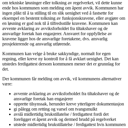
om tekniske løsninger eller tolkning av regelverket, vil dette kunne
ende hos kommunen som melding om åpent avvik. Kommunen har
ingen plikt til å ta stilling til en slik uenighet ved å fastsette for
eksempel en bestemt tolkning av funksjonskravene, eller avgjøre om
en løsning er god nok til å tilfredsstille kravene. Kommunen kan
avvente avklaring av avviksforholdet fra tiltakshaver og de
ansvarlige foretak han engasjerer. Ansvaret for oppfyllelse av
kravene ligger hos de ansvarlige foretakene, dvs. ansvarlig
prosjekterende og ansvarlig utførende.
Kommunen kan velge å bruke sakkyndige, normalt for egen
regning, eller kreve ny kontroll for å få avklart uenighet. Det kan
utstedes ferdigattest dersom kommunen mener det er grunnlag for
det.
Der kommunen får melding om avvik, vil kommunens alternativer
være:
avvente avklaring av avviksforholdet fra tiltakshaver og de
ansvarlige foretak han engasjerer
opprette tilsynssak, herunder kreve ytterligere dokumentasjon
gi pålegg om retting og varsel om tvangsmulkt
avslå midlertidig brukstillatelse / ferdigattest fordi det
foreligger et åpent avvik og dermed brudd på regelverket
utstede midlertidig brukstillatelse / ferdigattest hvis kommunen