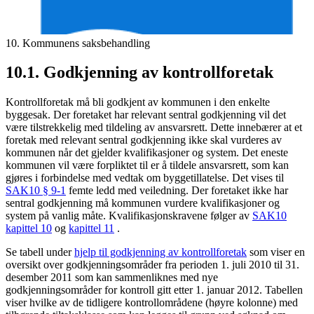
10. Kommunens saksbehandling
10.1. Godkjenning av kontrollforetak
Kontrollforetak må bli godkjent av kommunen i den enkelte
byggesak. Der foretaket har relevant sentral godkjenning vil det
være tilstrekkelig med tildeling av ansvarsrett. Dette innebærer at et
foretak med relevant sentral godkjenning ikke skal vurderes av
kommunen når det gjelder kvalifikasjoner og system. Det eneste
kommunen vil være forpliktet til er å tildele ansvarsrett, som kan
gjøres i forbindelse med vedtak om byggetillatelse. Det vises til
SAK10 § 9-1
femte ledd med veiledning. Der foretaket ikke har
sentral godkjenning må kommunen vurdere kvalifikasjoner og
system på vanlig måte. Kvalifikasjonskravene følger av
SAK10
kapittel 10
og
kapittel 11
.
Se tabell under
hjelp til godkjenning av kontrollforetak
som viser en
oversikt over godkjenningsområder fra perioden 1. juli 2010 til 31.
desember 2011 som kan sammenliknes med nye
godkjenningsområder for kontroll gitt etter 1. januar 2012. Tabellen
viser hvilke av de tidligere kontrollområdene (høyre kolonne) med