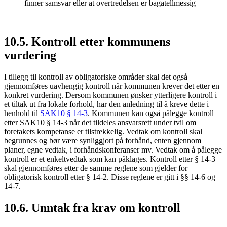
finner samsvar eller at overtredelsen er bagatellmessig
10.5. Kontroll etter kommunens
vurdering
I tillegg til kontroll av obligatoriske områder skal det også
gjennomføres uavhengig kontroll når kommunen krever det etter en
konkret vurdering. Dersom kommunen ønsker ytterligere kontroll i
et tiltak ut fra lokale forhold, har den anledning til å kreve dette i
henhold til
SAK10 § 14-3
. Kommunen kan også pålegge kontroll
etter SAK10 § 14-3 når det tildeles ansvarsrett under tvil om
foretakets kompetanse er tilstrekkelig. Vedtak om kontroll skal
begrunnes og bør være synliggjort på forhånd, enten gjennom
planer, egne vedtak, i forhåndskonferanser mv. Vedtak om å pålegge
kontroll er et enkeltvedtak som kan påklages. Kontroll etter § 14-3
skal gjennomføres etter de samme reglene som gjelder for
obligatorisk kontroll etter § 14-2. Disse reglene er gitt i §§ 14-6 og
14-7.
10.6. Unntak fra krav om kontroll