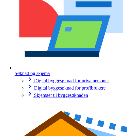
Søknad og skjema
Digital byggesøknad for privatpersoner
Digital byggesøknad for proffbrukere
Skjemaer til byggesøknaden