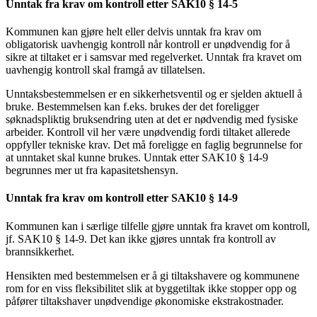
Unntak fra krav om kontroll etter SAK10 § 14-5
Kommunen kan gjøre helt eller delvis unntak fra krav om
obligatorisk uavhengig kontroll når kontroll er unødvendig for å
sikre at tiltaket er i samsvar med regelverket. Unntak fra kravet om
uavhengig kontroll skal framgå av tillatelsen.
Unntaksbestemmelsen er en sikkerhetsventil og er sjelden aktuell å
bruke. Bestemmelsen kan f.eks. brukes der det foreligger
søknadspliktig bruksendring uten at det er nødvendig med fysiske
arbeider. Kontroll vil her være unødvendig fordi tiltaket allerede
oppfyller tekniske krav. Det må foreligge en faglig begrunnelse for
at unntaket skal kunne brukes. Unntak etter SAK10 § 14-9
begrunnes mer ut fra kapasitetshensyn.
Unntak fra krav om kontroll etter SAK10 § 14-9
Kommunen kan i særlige tilfelle gjøre unntak fra kravet om kontroll,
jf. SAK10 § 14-9. Det kan ikke gjøres unntak fra kontroll av
brannsikkerhet.
Hensikten med bestemmelsen er å gi tiltakshavere og kommunene
rom for en viss fleksibilitet slik at byggetiltak ikke stopper opp og
påfører tiltakshaver unødvendige økonomiske ekstrakostnader.