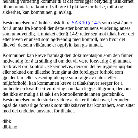
helhetlig vurdering kommer til at det foreligger betydelig usikkerhet
til om unntak fra kontroll vil føre til økt fare for helse, miljø og
sikkerhet, kan kommunen gi avslag.
Bestemmelsen må holdes atskilt fra
SAK10 § 14-5
som også åpner
for å unnta fra kontroll der dette etter kommunens vurdering anses
som unødvendig. Unntaket etter § 14-9 retter seg mot tiltak hvor det
etter loven er ansett som nødvendig med kontroll, men hvor det
likevel, dersom vilkårene er oppfylt, kan gis unntak.
Kommunen kan kreve framlagt den dokumentasjon som den finner
nødvendig for å ta stilling til om det vil være forsvarlig å gi unntak
fra kravet om kontroll. Eksempelvis, dersom det av reguleringsplan
eller søknad om tillatelse framgår at det foreligger forhold som
gjelder fare eller vesentlig ulempe som følge av natur- eller
miljøforhold, kan kommunen kreve at tiltakshaver sørger for å
innhente en kvalifisert vurdering som kan legges til grunn, dersom
det ikke er mulig å få tak i en kontrollerende innen geoteknikk.
Bestemmelsen understreker videre at det er tiltakshaver, herunder
også de ansvarlige foretak som tiltakshaver har kontrahert, som sitter
med det endelige ansvaret for tiltaket.
dibk
dibk.no