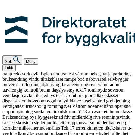
Søk
Meny
Lukk
trapp
rekkverk
avfallsplan
ferdigattest
våtrom
heis
garasje
parkering
bruksendring
vindu
tiltaksklasse
rampe
bod
nabovarsel
selvbygger
universell utforming
dør
riving
fasadeendring
overvann
radon
uavhengig kontroll
brann
dagslys
støy
tek17
romhøyde
soverom
ventilasjon
avfall
ildsted
lys
tek 17
ombruk
pipe
tiltaksklasser
dispensasjon
hovedombygging
lyd
Nabovarsel
sentral godkjenning
Ferdigattest
fritidsbolig
rømningsvei
Våtrom
boenhet
håndløper
snø
carport
rømning
snøfanger
teknisk rom
5153
ansvarsrett
brannklasse
Bruksendring
bya
byggesøknad
fdv
midlertidig
rive
rømningsvindu
sak 10
skorstein
støttemur
toalett
Trapp
ansvarsområder
bad
energi
korridor
miljøsanering
småhus
Tek 17
terrenginngrep
tiltakshaver
u-
verdi
balkong
belysning
bruksareal
Carport
gjerde
hybel
lufttetthet