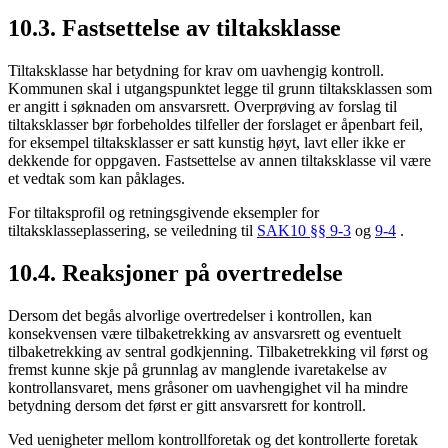
10.3. Fastsettelse av tiltaksklasse
Tiltaksklasse har betydning for krav om uavhengig kontroll.
Kommunen skal i utgangspunktet legge til grunn tiltaksklassen som
er angitt i søknaden om ansvarsrett. Overprøving av forslag til
tiltaksklasser bør forbeholdes tilfeller der forslaget er åpenbart feil,
for eksempel tiltaksklasser er satt kunstig høyt, lavt eller ikke er
dekkende for oppgaven. Fastsettelse av annen tiltaksklasse vil være
et vedtak som kan påklages.
For tiltaksprofil og retningsgivende eksempler for
tiltaksklasseplassering, se veiledning til
SAK10 §§ 9-3
og
9-4
.
10.4. Reaksjoner på overtredelse
Dersom det begås alvorlige overtredelser i kontrollen, kan
konsekvensen være tilbaketrekking av ansvarsrett og eventuelt
tilbaketrekking av sentral godkjenning. Tilbaketrekking vil først og
fremst kunne skje på grunnlag av manglende ivaretakelse av
kontrollansvaret, mens gråsoner om uavhengighet vil ha mindre
betydning dersom det først er gitt ansvarsrett for kontroll.
Ved uenigheter mellom kontrollforetak og det kontrollerte foretak