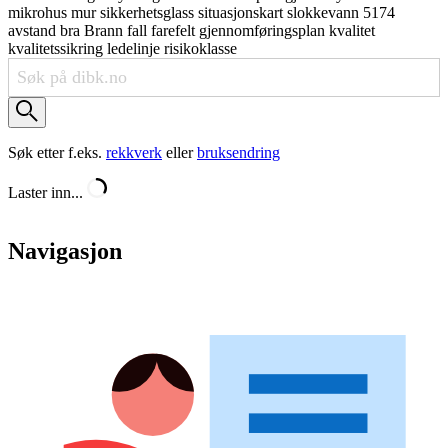
mikrohus
mur
sikkerhetsglass
situasjonskart
slokkevann
5174
avstand
bra
Brann
fall
farefelt
gjennomføringsplan
kvalitet
kvalitetssikring
ledelinje
risikoklasse
Søk etter f.eks.
rekkverk
eller
bruksendring
Laster inn...
Navigasjon