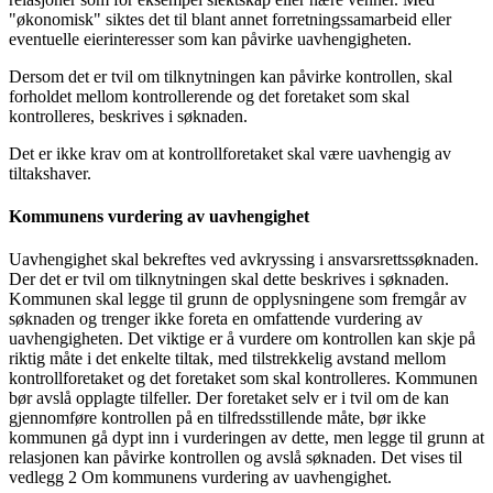
"økonomisk" siktes det til blant annet forretningssamarbeid eller
eventuelle eierinteresser som kan påvirke uavhengigheten.
Dersom det er tvil om tilknytningen kan påvirke kontrollen, skal
forholdet mellom kontrollerende og det foretaket som skal
kontrolleres, beskrives i søknaden.
Det er ikke krav om at kontrollforetaket skal være uavhengig av
tiltakshaver.
Kommunens vurdering av uavhengighet
Uavhengighet skal bekreftes ved avkryssing i ansvarsrettssøknaden.
Der det er tvil om tilknytningen skal dette beskrives i søknaden.
Kommunen skal legge til grunn de opplysningene som fremgår av
søknaden og trenger ikke foreta en omfattende vurdering av
uavhengigheten. Det viktige er å vurdere om kontrollen kan skje på
riktig måte i det enkelte tiltak, med tilstrekkelig avstand mellom
kontrollforetaket og det foretaket som skal kontrolleres. Kommunen
bør avslå opplagte tilfeller. Der foretaket selv er i tvil om de kan
gjennomføre kontrollen på en tilfredsstillende måte, bør ikke
kommunen gå dypt inn i vurderingen av dette, men legge til grunn at
relasjonen kan påvirke kontrollen og avslå søknaden. Det vises til
vedlegg 2 Om kommunens vurdering av uavhengighet.