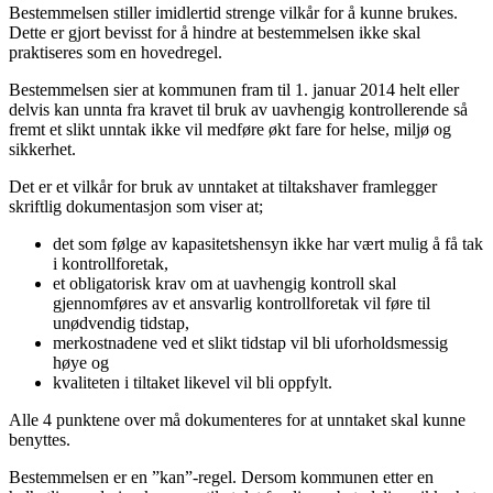
Bestemmelsen stiller imidlertid strenge vilkår for å kunne brukes.
Dette er gjort bevisst for å hindre at bestemmelsen ikke skal
praktiseres som en hovedregel.
Bestemmelsen sier at kommunen fram til 1. januar 2014 helt eller
delvis kan unnta fra kravet til bruk av uavhengig kontrollerende så
fremt et slikt unntak ikke vil medføre økt fare for helse, miljø og
sikkerhet.
Det er et vilkår for bruk av unntaket at tiltakshaver framlegger
skriftlig dokumentasjon som viser at;
det som følge av kapasitetshensyn ikke har vært mulig å få tak
i kontrollforetak,
et obligatorisk krav om at uavhengig kontroll skal
gjennomføres av et ansvarlig kontrollforetak vil føre til
unødvendig tidstap,
merkostnadene ved et slikt tidstap vil bli uforholdsmessig
høye og
kvaliteten i tiltaket likevel vil bli oppfylt.
Alle 4 punktene over må dokumenteres for at unntaket skal kunne
benyttes.
Bestemmelsen er en ”kan”-regel. Dersom kommunen etter en