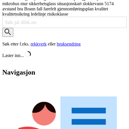
mikrohus
mur
sikkerhetsglass
situasjonskart
slokkevann
5174
avstand
bra
Brann
fall
farefelt
gjennomføringsplan
kvalitet
kvalitetssikring
ledelinje
risikoklasse
Søk etter f.eks.
rekkverk
eller
bruksendring
Laster inn...
Navigasjon