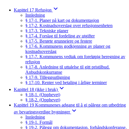
Kapittel 17 Refusjon
Innledning
§ 17-1. Planer på kart og dokumentasjon
§ 17-2. Kostnadsoverslag over refusjonsenheten
§ 17-3. Tekniske planer
§ 17-4. Forslag til fordeling av utgifter
§ 17-5. Berørte grunneiere og festere
§ 17-6. Kommunens godkjenning av planer og
kostnadsoverslag
§ 17-7. Kommunens vedtak om foreløpig beregning av
refusjon
§ 17-8. Anledning til uttalelse til gitt pristilbud.
Anbudskonkurranse
§ 17-9. Tilleggsutligning
§ 17-10. Renter ved betaling i årlige terminer
Kapittel 18 (ikke i bruk)
§ 18-1. (Opphevet)
§ 18-2. (Opphevet)
Kapittel 19 Kommunenes adgang til å gi pålegg om utbedring
av bevaringsverdige bygninger
Innledning
§ 19-1. Formål
§ 19-2. Pålegg om dokumentasjon, forhåndskonferanse,