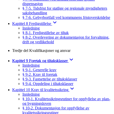
dispensasjon
§ 7-5. Tidsfrist for statlige og regionale myndigheters
saksbehandling
§ 7-6. Gebyrbortfall ved kommunens fristoverskridelse
Kapittel 8 Ferdigstillelse
Innledning
§ 8-1. Ferdigstillelse av tiltak
§ 8-2. Overlevering av dokumentasjon for forvaltning,
drift og vedlikehold
Tredje del Kvalifikasjoner og ansvar
Kapittel 9 Foretak og tiltaksklasser
Innledning
§ 9-1. Generelle krav
§ 9-2. Krav til foretak
§ 9-3. Fastsettelse av tiltaksklasser
§ 9-4. Oppdeling i tiltaksklasser
Kapittel 10 Krav til kvalitetssikring
Innledning
§ 10-1. Kvalitetssikringsrutiner for oppfyllelse av plan-
og bygningsloven
§ 10-2. Dokumentasjon for oppfyllelse av
kvalitetssikringsrutiner