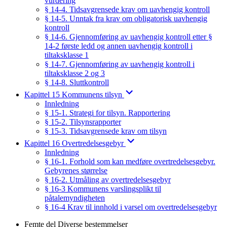
vurdering
§ 14-4. Tidsavgrensede krav om uavhengig kontroll
§ 14-5. Unntak fra krav om obligatorisk uavhengig
kontroll
§ 14-6. Gjennomføring av uavhengig kontroll etter §
14-2 første ledd og annen uavhengig kontroll i
tiltaksklasse 1
§ 14-7. Gjennomføring av uavhengig kontroll i
tiltaksklasse 2 og 3
§ 14-8. Sluttkontroll
Kapittel 15 Kommunens tilsyn
Innledning
§ 15-1. Strategi for tilsyn. Rapportering
§ 15-2. Tilsynsrapporter
§ 15-3. Tidsavgrensede krav om tilsyn
Kapittel 16 Overtredelsesgebyr
Innledning
§ 16-1. Forhold som kan medføre overtredelsesgebyr.
Gebyrenes størrelse
§ 16-2. Utmåling av overtredelsesgebyr
§ 16-3 Kommunens varslingsplikt til
påtalemyndigheten
§ 16-4 Krav til innhold i varsel om overtredelsesgebyr
Femte del Diverse bestemmelser