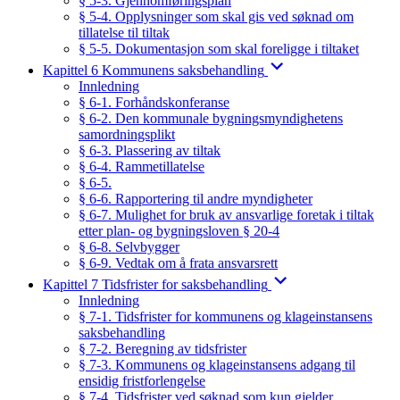
§ 5-3. Gjennomføringsplan
§ 5-4. Opplysninger som skal gis ved søknad om
tillatelse til tiltak
§ 5-5. Dokumentasjon som skal foreligge i tiltaket
Kapittel 6 Kommunens saksbehandling
Innledning
§ 6-1. Forhåndskonferanse
§ 6-2. Den kommunale bygningsmyndighetens
samordningsplikt
§ 6-3. Plassering av tiltak
§ 6-4. Rammetillatelse
§ 6-5.
§ 6-6. Rapportering til andre myndigheter
§ 6-7. Mulighet for bruk av ansvarlige foretak i tiltak
etter plan- og bygningsloven § 20-4
§ 6-8. Selvbygger
§ 6-9. Vedtak om å frata ansvarsrett
Kapittel 7 Tidsfrister for saksbehandling
Innledning
§ 7-1. Tidsfrister for kommunens og klageinstansens
saksbehandling
§ 7-2. Beregning av tidsfrister
§ 7-3. Kommunens og klageinstansens adgang til
ensidig fristforlengelse
§ 7-4. Tidsfrister ved søknad som kun gjelder