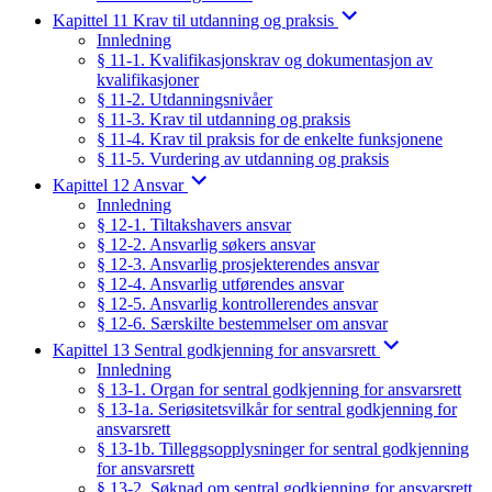
Kapittel 11 Krav til utdanning og praksis
Innledning
§ 11-1. Kvalifikasjonskrav og dokumentasjon av
kvalifikasjoner
§ 11-2. Utdanningsnivåer
§ 11-3. Krav til utdanning og praksis
§ 11-4. Krav til praksis for de enkelte funksjonene
§ 11-5. Vurdering av utdanning og praksis
Kapittel 12 Ansvar
Innledning
§ 12-1. Tiltakshavers ansvar
§ 12-2. Ansvarlig søkers ansvar
§ 12-3. Ansvarlig prosjekterendes ansvar
§ 12-4. Ansvarlig utførendes ansvar
§ 12-5. Ansvarlig kontrollerendes ansvar
§ 12-6. Særskilte bestemmelser om ansvar
Kapittel 13 Sentral godkjenning for ansvarsrett
Innledning
§ 13-1. Organ for sentral godkjenning for ansvarsrett
§ 13-1a. Seriøsitetsvilkår for sentral godkjenning for
ansvarsrett
§ 13-1b. Tilleggsopplysninger for sentral godkjenning
for ansvarsrett
§ 13-2. Søknad om sentral godkjenning for ansvarsrett