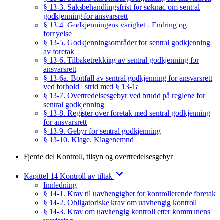
§ 13-3. Saksbehandlingsfrist for søknad om sentral
godkjenning for ansvarsrett
§ 13-4. Godkjenningens varighet - Endring og
fornyelse
§ 13-5. Godkjenningsområder for sentral godkjenning
av foretak
§ 13-6. Tilbaketrekking av sentral godkjenning for
ansvarsrett
§ 13-6a. Bortfall av sentral godkjenning for ansvarsrett
ved forhold i strid med § 13-1a
§ 13-7. Overtredelsesgebyr ved brudd på reglene for
sentral godkjenning
§ 13-8. Register over foretak med sentral godkjenning
for ansvarsrett
§ 13-9. Gebyr for sentral godkjenning
§ 13-10. Klage. Klagenemnd
Fjerde del Kontroll, tilsyn og overtredelsesgebyr
Kapittel 14 Kontroll av tiltak
Innledning
§ 14-1. Krav til uavhengighet for kontrollerende foretak
§ 14-2. Obligatoriske krav om uavhengig kontroll
§ 14-3. Krav om uavhengig kontroll etter kommunens