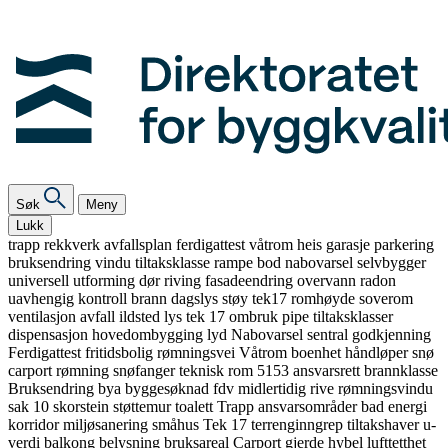
Søk
Meny
Lukk
trapp
rekkverk
avfallsplan
ferdigattest
våtrom
heis
garasje
parkering
bruksendring
vindu
tiltaksklasse
rampe
bod
nabovarsel
selvbygger
universell utforming
dør
riving
fasadeendring
overvann
radon
uavhengig kontroll
brann
dagslys
støy
tek17
romhøyde
soverom
ventilasjon
avfall
ildsted
lys
tek 17
ombruk
pipe
tiltaksklasser
dispensasjon
hovedombygging
lyd
Nabovarsel
sentral godkjenning
Ferdigattest
fritidsbolig
rømningsvei
Våtrom
boenhet
håndløper
snø
carport
rømning
snøfanger
teknisk rom
5153
ansvarsrett
brannklasse
Bruksendring
bya
byggesøknad
fdv
midlertidig
rive
rømningsvindu
sak 10
skorstein
støttemur
toalett
Trapp
ansvarsområder
bad
energi
korridor
miljøsanering
småhus
Tek 17
terrenginngrep
tiltakshaver
u-
verdi
balkong
belysning
bruksareal
Carport
gjerde
hybel
lufttetthet