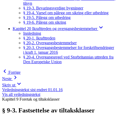
tilsyn
§ 19-3. Bevaringsverdige bygninger
§ 19-4. Varsel om pålegg om sikring eller utbedring
§ 19-5. Pålegg om utbedring
§ 19-6. Pålegg om sikring
Kapittel 20 Ikrafttreden og overgangsbestemmelser
Innledning
§ 20-1. Ikrafttreden
§ 20-2. Overgangsbestemmelser
§ 20-3. Overgangsbestemmelser for forskriftsendringer
i kraft 1. januar 2016
§ 20-4. Overgangsregel ved Storbritannias uttreden fra
Den Europeiske Union
Forrige
Neste
Skriv ut
Veiledningstekst sist endret 01.01.16
Vis all veiledningstekst
Kapittel 9 Foretak og tiltaksklasser
§ 9-3. Fastsettelse av tiltaksklasser