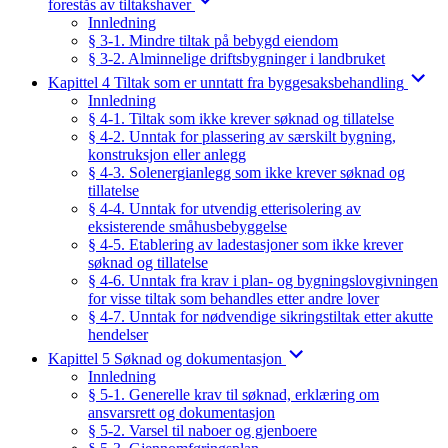
forestås av tiltakshaver
Innledning
§ 3-1. Mindre tiltak på bebygd eiendom
§ 3-2. Alminnelige driftsbygninger i landbruket
Kapittel 4 Tiltak som er unntatt fra byggesaksbehandling
Innledning
§ 4-1. Tiltak som ikke krever søknad og tillatelse
§ 4-2. Unntak for plassering av særskilt bygning,
konstruksjon eller anlegg
§ 4-3. Solenergianlegg som ikke krever søknad og
tillatelse
§ 4-4. Unntak for utvendig etterisolering av
eksisterende småhusbebyggelse
§ 4-5. Etablering av ladestasjoner som ikke krever
søknad og tillatelse
§ 4-6. Unntak fra krav i plan- og bygningslovgivningen
for visse tiltak som behandles etter andre lover
§ 4-7. Unntak for nødvendige sikringstiltak etter akutte
hendelser
Kapittel 5 Søknad og dokumentasjon
Innledning
§ 5-1. Generelle krav til søknad, erklæring om
ansvarsrett og dokumentasjon
§ 5-2. Varsel til naboer og gjenboere