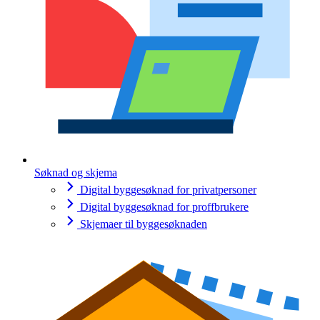
Søknad og skjema
Digital byggesøknad for privatpersoner
Digital byggesøknad for proffbrukere
Skjemaer til byggesøknaden