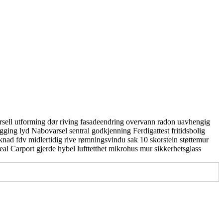
rsell utforming
dør
riving
fasadeendring
overvann
radon
uavhengig
gging
lyd
Nabovarsel
sentral godkjenning
Ferdigattest
fritidsbolig
knad
fdv
midlertidig
rive
rømningsvindu
sak 10
skorstein
støttemur
real
Carport
gjerde
hybel
lufttetthet
mikrohus
mur
sikkerhetsglass