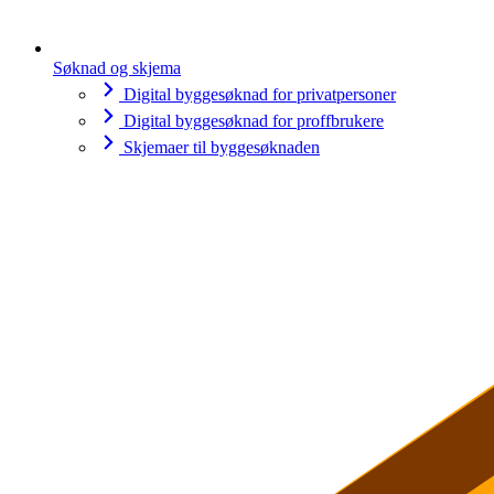
Søknad og skjema
Digital byggesøknad for privatpersoner
Digital byggesøknad for proffbrukere
Skjemaer til byggesøknaden