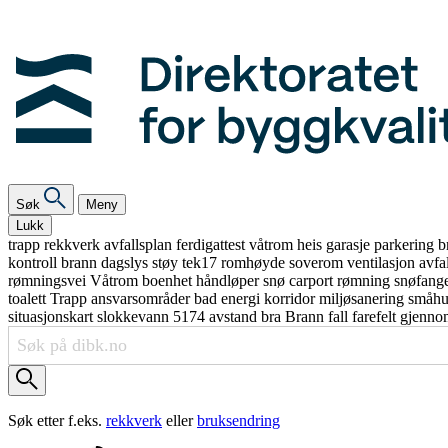
Søk
Meny
Lukk
trapp
rekkverk
avfallsplan
ferdigattest
våtrom
heis
garasje
parkering
b
kontroll
brann
dagslys
støy
tek17
romhøyde
soverom
ventilasjon
avfa
rømningsvei
Våtrom
boenhet
håndløper
snø
carport
rømning
snøfang
toalett
Trapp
ansvarsområder
bad
energi
korridor
miljøsanering
småh
situasjonskart
slokkevann
5174
avstand
bra
Brann
fall
farefelt
gjenno
Søk etter f.eks.
rekkverk
eller
bruksendring