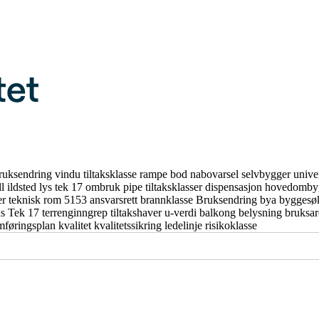
ruksendring
vindu
tiltaksklasse
rampe
bod
nabovarsel
selvbygger
unive
ll
ildsted
lys
tek 17
ombruk
pipe
tiltaksklasser
dispensasjon
hovedomby
er
teknisk rom
5153
ansvarsrett
brannklasse
Bruksendring
bya
byggesø
us
Tek 17
terrenginngrep
tiltakshaver
u-verdi
balkong
belysning
bruksa
mføringsplan
kvalitet
kvalitetssikring
ledelinje
risikoklasse